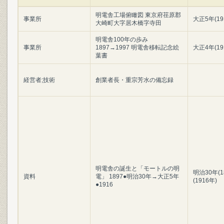
明電舎工場俯瞰図 東京府荏原郡
事業所
大正5年(19
大崎町大字居木橋字寺田
明電舎100年の歩み
事業所
1897→1997 明電舎移転記念絵
大正4年(19
葉書
経営者;技術
創業者長・重宗芳水の備忘録
明電舎の誕生と「モートルの明
明治30年(1
資料
電」 1897●明治30年→大正5年
(1916年)
●1916