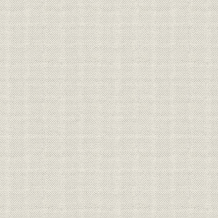
「モートルの明電」から「パワ
昭和46年(1
技術
ートロニクスの明電」へ 1972●
(1972年)
昭和47年→平成元年●1989