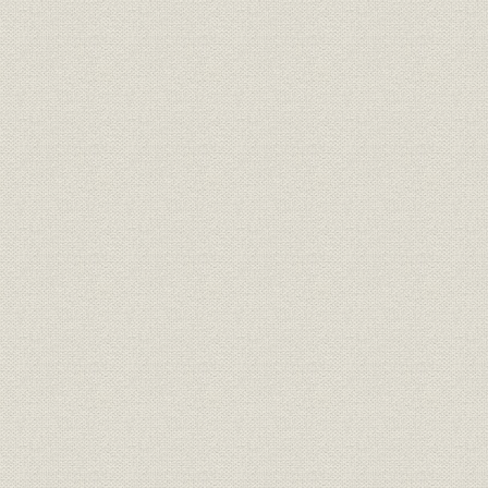
焦土からの出発と高度成長の軌
昭和21年(1
製品
跡 1946●昭和21年→昭和46年
(1962年)頃
●1971
焦土からの出発と高度成長の軌
昭和36年(1
技術
跡 1946●昭和21年→昭和46年
(1971年)
●1971