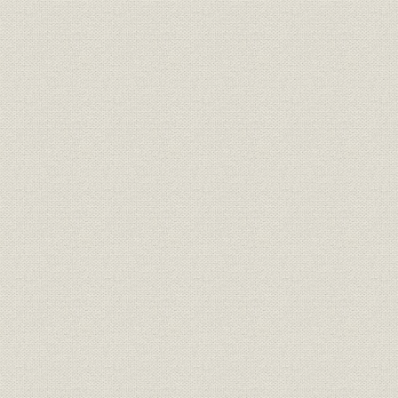
「モートルの明電」から「パワ
昭和51年(
技術
ートロニクスの明電」へ 1972●
(1989年)
昭和47年→平成元年●1989