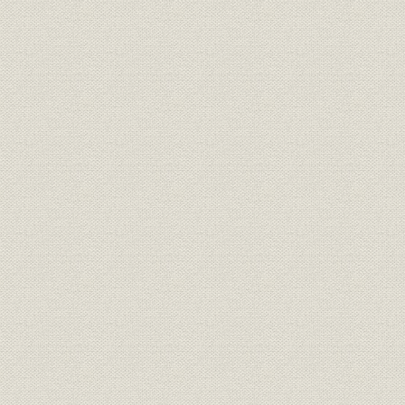
事業の拡大・発展と戦時下の経
昭和6年(19
設備
営 1917●大正6年→昭和20年
(1945年)
●1945