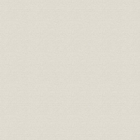
事業の拡大・発展と戦時下の経
大正6年(19
資料
営 1917●大正6年→昭和20年
年)
●1945