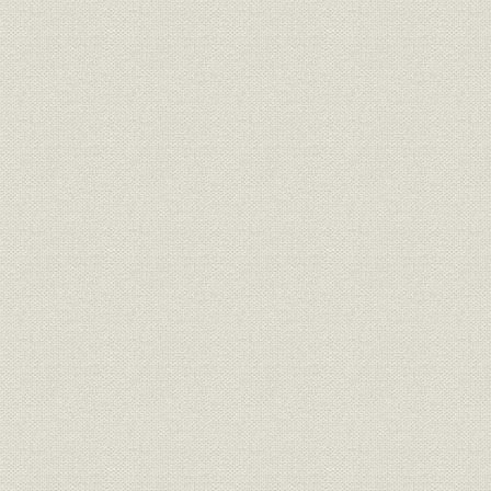
焦土からの出発と高度成長の軌
昭和21年(1
製品
跡 1946●昭和21年→昭和46年
(1962年)頃
●1971
焦土からの出発と高度成長の軌
昭和36年(1
技術
跡 1946●昭和21年→昭和46年
(1971年)
●1971