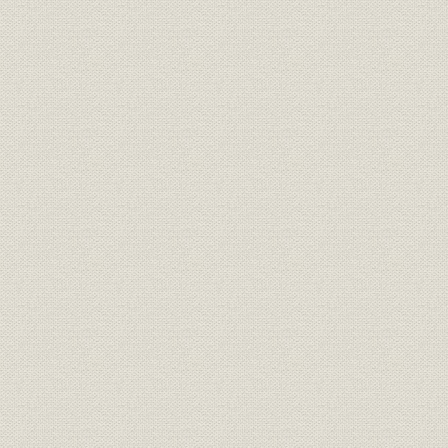
事業の拡大・発展と戦時下の経
大正6年(19
資料
営 1917●大正6年→昭和20年
年)
●1945