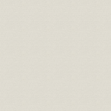
「モートルの明電」から「パワ
昭和46年(1
技術
ートロニクスの明電」へ 1972●
(1972年)
昭和47年→平成元年●1989