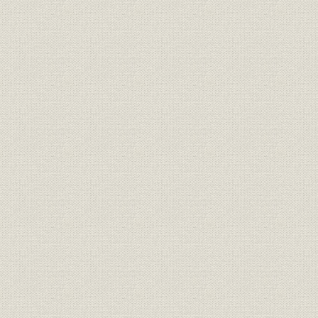
事業の拡大・発展と戦時下の経
昭和6年(19
設備
営 1917●大正6年→昭和20年
(1945年)
●1945