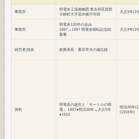
明電舎工場俯瞰図 東京府荏原郡
事業所
大正5年(19
大崎町大字居木橋字寺田
明電舎100年の歩み
事業所
1897→1997 明電舎移転記念絵
大正4年(19
葉書
経営者;技術
創業者長・重宗芳水の備忘録
明電舎の誕生と「モートルの明
明治30年(1
資料
電」 1897●明治30年→大正5年
(1916年)
●1916