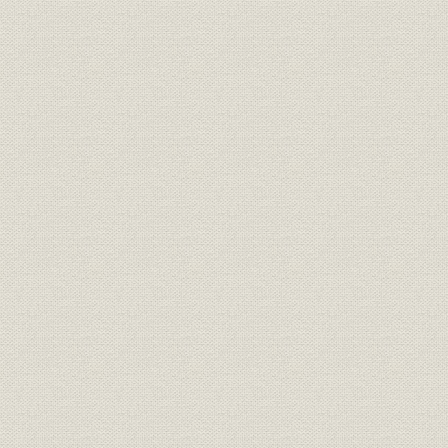
「モートルの明電」から「パワ
昭和51年(
技術
ートロニクスの明電」へ 1972●
(1989年)
昭和47年→平成元年●1989