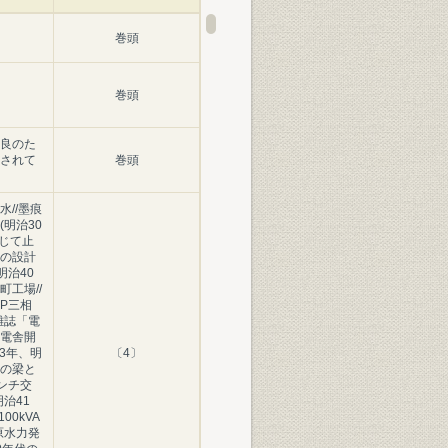
巻頭
巻頭
良のた
されて
巻頭
//墨痕
明治30
念じて止
の設計
明治40
工場//
P三相
/雑誌「電
電舎開
43年、明
〔4〕
の梁と
インチ交
治41
00kVA
原水力発