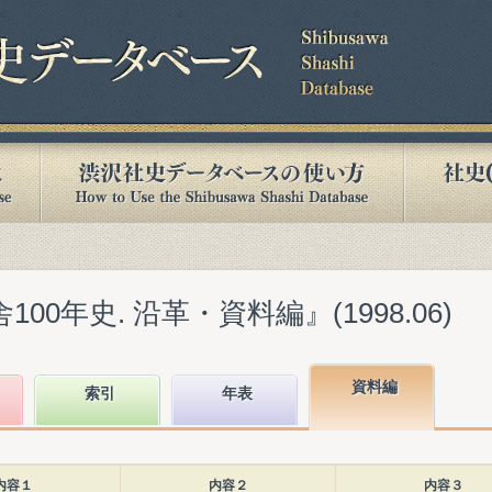
00年史. 沿革・資料編』(1998.06)
資料編
索引
年表
内容１
内容２
内容３