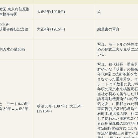
瞰図 東京府荏原郡
大正5年(1916年)
絵
木橋字寺田
の歩み
7 明電舎移転記念絵
大正4年(1915年)
絵葉書の写真
写真、モートルの特性改
宗芳水の備忘録
めの創意工夫が克明に記
いる。
写真、初代社長・重宗芳水
鮮やかな「明電」の揮毫(
年代)//常に技術革新を
まなかった重宗芳水。そ
シートは10数冊に及ぶ//
年頃の東京市京橋区明石町
当社が初めて製作したIH
誘導電動機(明治34年)/
と「モートルの明
気之友」に掲載された明
明治30年(1897年)~大正5年
明治30年→大正5年
業広告(明治31年)//明治
(1916年)
石町工場拡張の際、社屋
して使われた用材//12
直両用扇風機の試作品(明
年)//回転界磁方式による1
交流発電機(三河電力小