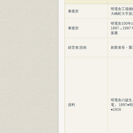
明電舎工場俯
事業所
大崎町大字居
明電舎100年
事業所
1897→199
葉書
経営者;技術
創業者長・重
明電舎の誕生
資料
電」 1897●
●1916