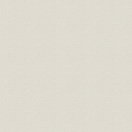
事業の拡大・発展と戦時下の経
昭和6年(19
設備
営 1917●大正6年→昭和20年
(1945年)
●1945