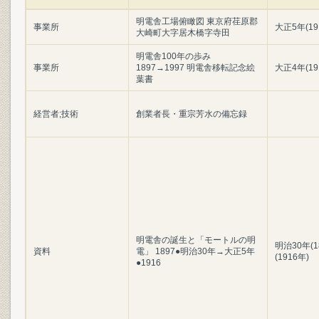
明電舎工場俯瞰図 東京府荏原郡
事業所
大正5年(19
大崎町大字居木橋字寺田
明電舎100年の歩み
事業所
1897→1997 明電舎移転記念絵
大正4年(19
葉書
経営者;技術
創業者長・重宗芳水の備忘録
明電舎の誕生と「モートルの明
明治30年(1
資料
電」 1897●明治30年→大正5年
(1916年)
●1916