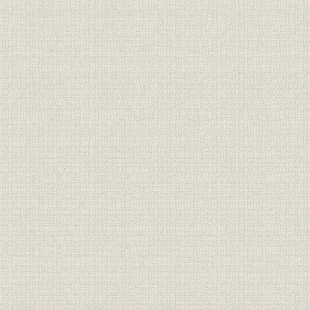
焦土からの出発と高度成長の軌
昭和21年(1
製品
跡 1946●昭和21年→昭和46年
(1962年)頃
●1971
焦土からの出発と高度成長の軌
昭和36年(1
技術
跡 1946●昭和21年→昭和46年
(1971年)
●1971