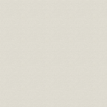
「モートルの明電」から「パワ
昭和51年(
技術
ートロニクスの明電」へ 1972●
(1989年)
昭和47年→平成元年●1989