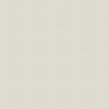
「モートルの明電」から「パワ
昭和46年(1
技術
ートロニクスの明電」へ 1972●
(1972年)
昭和47年→平成元年●1989