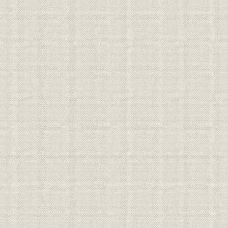
事業の拡大・発展と戦時下の経
大正6年(19
資料
営 1917●大正6年→昭和20年
年)
●1945