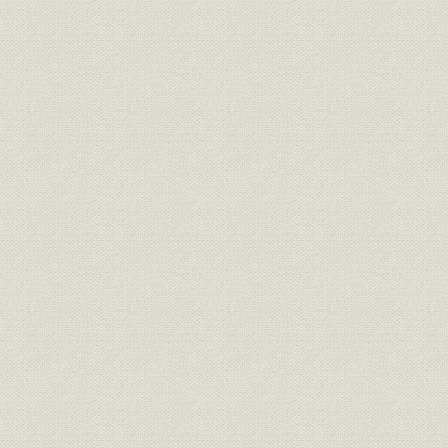
焦土からの出発と高度成長の軌
昭和21年(1
製品
跡 1946●昭和21年→昭和46年
(1962年)頃
●1971
焦土からの出発と高度成長の軌
昭和36年(1
技術
跡 1946●昭和21年→昭和46年
(1971年)
●1971