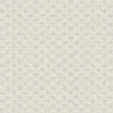
事業の拡大・発展と戦時下の経
大正6年(19
資料
営 1917●大正6年→昭和20年
年)
●1945