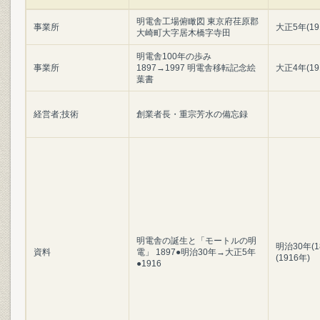
明電舎工場俯瞰図 東京府荏原郡
事業所
大正5年(19
大崎町大字居木橋字寺田
明電舎100年の歩み
事業所
1897→1997 明電舎移転記念絵
大正4年(19
葉書
経営者;技術
創業者長・重宗芳水の備忘録
明電舎の誕生と「モートルの明
明治30年(1
資料
電」 1897●明治30年→大正5年
(1916年)
●1916