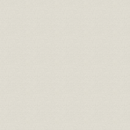
「モートルの明電」から「パワ
昭和46年(1
技術
ートロニクスの明電」へ 1972●
(1972年)
昭和47年→平成元年●1989