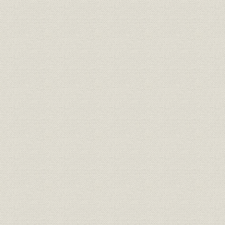
「モートルの明電」から「パワ
昭和51年(
技術
ートロニクスの明電」へ 1972●
(1989年)
昭和47年→平成元年●1989