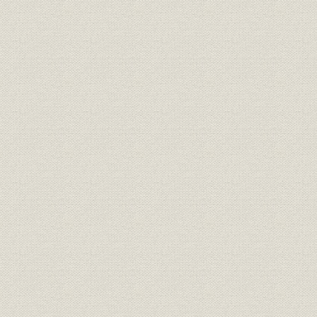
事業の拡大・発展と戦時下の経
昭和6年(19
設備
営 1917●大正6年→昭和20年
(1945年)
●1945