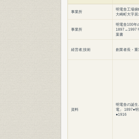
明電舎工場俯
事業所
大崎町大字居
明電舎100年
事業所
1897→199
葉書
経営者;技術
創業者長・重
明電舎の誕生
資料
電」 1897●
●1916