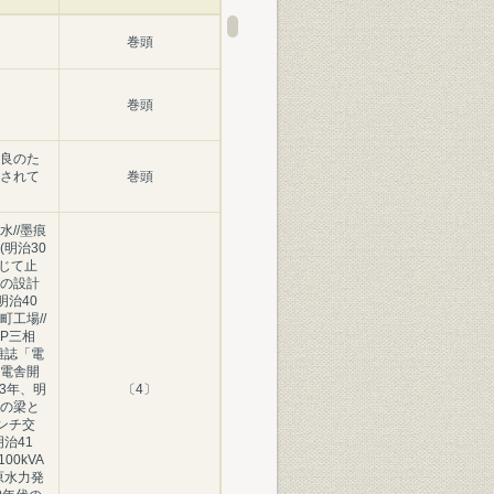
巻頭
巻頭
良のた
されて
巻頭
//墨痕
明治30
念じて止
の設計
明治40
工場//
P三相
/雑誌「電
電舎開
43年、明
〔4〕
の梁と
インチ交
治41
00kVA
原水力発