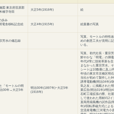
瞰図 東京府荏原郡
大正5年(1916年)
絵
木橋字寺田
の歩み
7 明電舎移転記念絵
大正4年(1915年)
絵葉書の写真
写真、モートルの特性改
宗芳水の備忘録
めの創意工夫が克明に記
いる。
写真、初代社長・重宗芳水
鮮やかな「明電」の揮毫(
年代)//常に技術革新を
まなかった重宗芳水。そ
シートは10数冊に及ぶ//
年頃の東京市京橋区明石町
当社が初めて製作したIH
誘導電動機(明治34年)/
と「モートルの明
気之友」に掲載された明
明治30年(1897年)~大正5年
明治30年→大正5年
業広告(明治31年)//明治
(1916年)
石町工場拡張の際、社屋
して使われた用材//12
直両用扇風機の試作品(明
年)//回転界磁方式による1
交流発電機(三河電力小