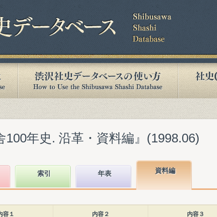
00年史. 沿革・資料編』(1998.06)
資料編
索引
年表
内容１
内容２
内容３