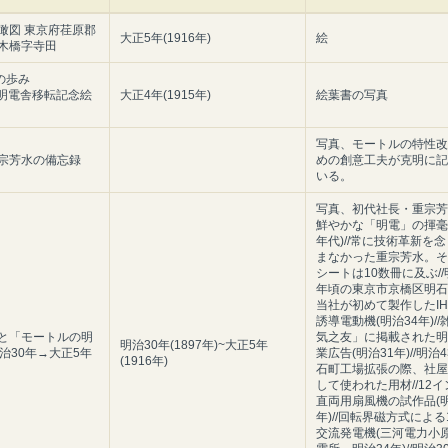
瞰図 東京府荏原郡
大正5年(1916年)
絵
木橋字寺田
の歩み
7 明電舎移転記念絵
大正4年(1915年)
絵葉書の写真
写真、モートルの特性改
宗芳水の備忘録
めの創意工夫が克明に記
いる。
写真、初代社長・重宗芳水
鮮やかな「明電」の揮毫(
年代)//常に技術革新を
まなかった重宗芳水。そ
シートは10数冊に及ぶ//
年頃の東京市京橋区明石町
当社が初めて製作したIH
誘導電動機(明治34年)/
と「モートルの明
気之友」に掲載された明
明治30年(1897年)~大正5年
明治30年→大正5年
業広告(明治31年)//明治
(1916年)
石町工場拡張の際、社屋
して使われた用材//12
直両用扇風機の試作品(明
年)//回転界磁方式による1
交流発電機(三河電力小