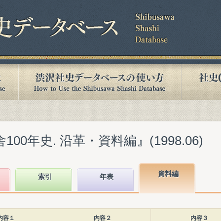
00年史. 沿革・資料編』(1998.06)
資料編
索引
年表
内容１
内容２
内容３