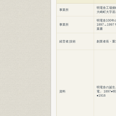
明電舎工場俯
事業所
大崎町大字居
明電舎100年
事業所
1897→199
葉書
経営者;技術
創業者長・重
明電舎の誕生
資料
電」 1897●
●1916