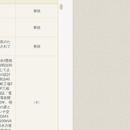
巻頭
巻頭
良のた
されて
巻頭
//墨痕
明治30
念じて止
の設計
明治40
工場//
P三相
/雑誌「電
電舎開
43年、明
〔4〕
の梁と
インチ交
治41
00kVA
原水力発