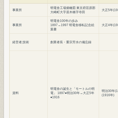
明電舎工場俯瞰図 東京府荏原郡
事業所
大正5年(19
大崎町大字居木橋字寺田
明電舎100年の歩み
事業所
1897→1997 明電舎移転記念絵
大正4年(19
葉書
経営者;技術
創業者長・重宗芳水の備忘録
明電舎の誕生と「モートルの明
明治30年(1
資料
電」 1897●明治30年→大正5年
(1916年)
●1916