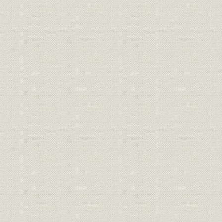
「モートルの明電」から「パワ
昭和46年(1
技術
ートロニクスの明電」へ 1972●
(1972年)
昭和47年→平成元年●1989