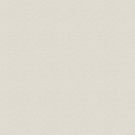
事業の拡大・発展と戦時下の経
大正6年(19
資料
営 1917●大正6年→昭和20年
年)
●1945