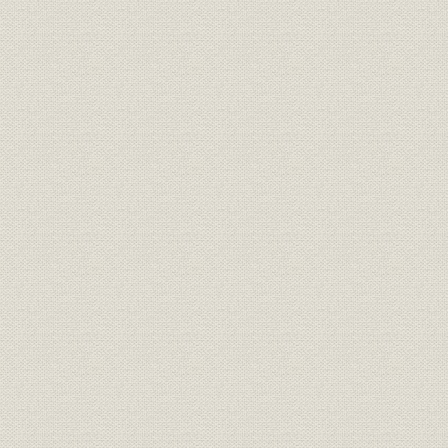
焦土からの出発と高度成長の軌
昭和21年(1
製品
跡 1946●昭和21年→昭和46年
(1962年)頃
●1971
焦土からの出発と高度成長の軌
昭和36年(1
技術
跡 1946●昭和21年→昭和46年
(1971年)
●1971