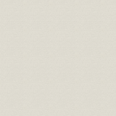
事業の拡大・発展と戦時下の経
昭和6年(19
設備
営 1917●大正6年→昭和20年
(1945年)
●1945