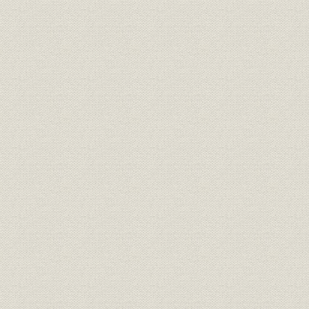
「モートルの明電」から「パワ
昭和51年(
技術
ートロニクスの明電」へ 1972●
(1989年)
昭和47年→平成元年●1989