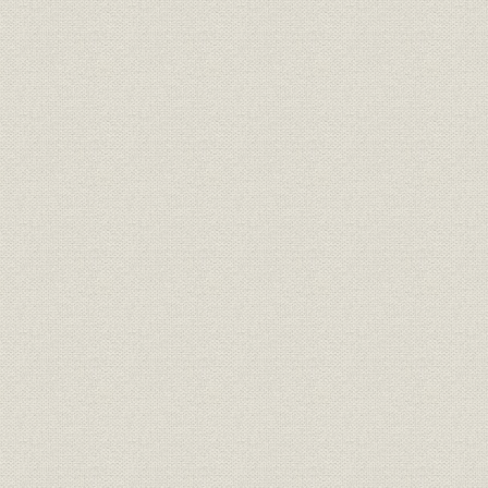
事業の拡大・発展と戦時下の経
大正6年(19
資料
営 1917●大正6年→昭和20年
年)
●1945