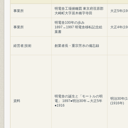
明電舎工場俯瞰図 東京府荏原郡
事業所
大正5年(19
大崎町大字居木橋字寺田
明電舎100年の歩み
事業所
1897→1997 明電舎移転記念絵
大正4年(19
葉書
経営者;技術
創業者長・重宗芳水の備忘録
明電舎の誕生と「モートルの明
明治30年(1
資料
電」 1897●明治30年→大正5年
(1916年)
●1916