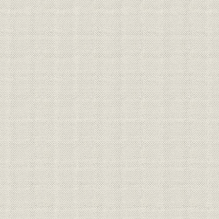
事業の拡大・発展と戦時下の経
昭和6年(19
設備
営 1917●大正6年→昭和20年
(1945年)
●1945