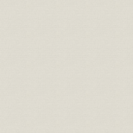
「モートルの明電」から「パワ
昭和46年(1
技術
ートロニクスの明電」へ 1972●
(1972年)
昭和47年→平成元年●1989