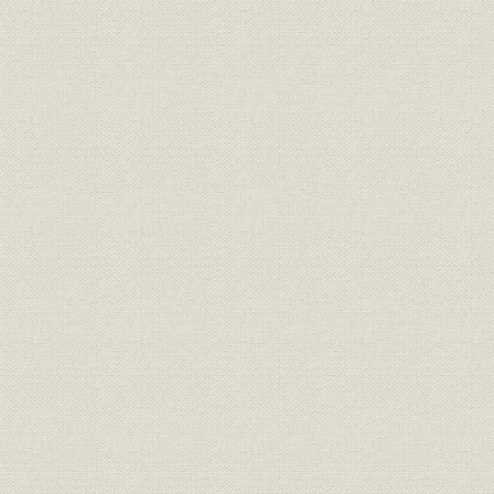
焦土からの出発と高度成長の軌
昭和21年(1
製品
跡 1946●昭和21年→昭和46年
(1962年)頃
●1971
焦土からの出発と高度成長の軌
昭和36年(1
技術
跡 1946●昭和21年→昭和46年
(1971年)
●1971