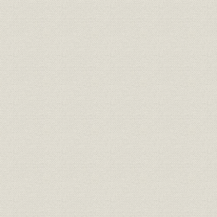
「モートルの明電」から「パワ
昭和51年(
技術
ートロニクスの明電」へ 1972●
(1989年)
昭和47年→平成元年●1989