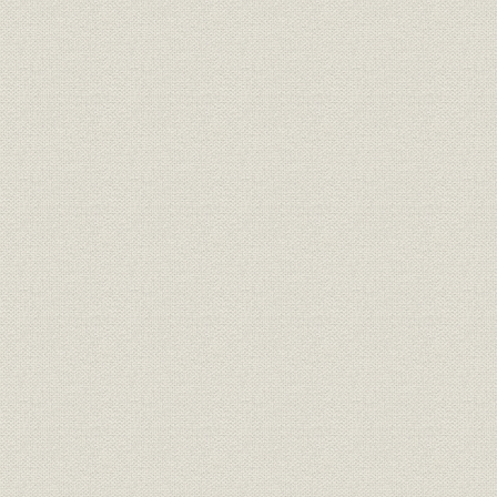
「モートルの明電」から「パワ
昭和46年(1
技術
ートロニクスの明電」へ 1972●
(1972年)
昭和47年→平成元年●1989