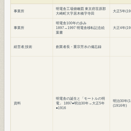
明電舎工場俯瞰図 東京府荏原郡
事業所
大正5年(19
大崎町大字居木橋字寺田
明電舎100年の歩み
事業所
1897→1997 明電舎移転記念絵
大正4年(19
葉書
経営者;技術
創業者長・重宗芳水の備忘録
明電舎の誕生と「モートルの明
明治30年(1
資料
電」 1897●明治30年→大正5年
(1916年)
●1916