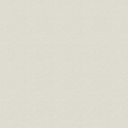
事業の拡大・発展と戦時下の経
昭和6年(19
設備
営 1917●大正6年→昭和20年
(1945年)
●1945