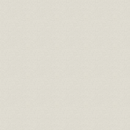
事業の拡大・発展と戦時下の経
大正6年(19
資料
営 1917●大正6年→昭和20年
年)
●1945