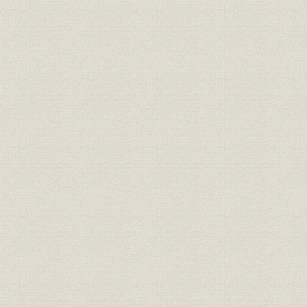
「モートルの明電」から「パワ
昭和51年(
技術
ートロニクスの明電」へ 1972●
(1989年)
昭和47年→平成元年●1989