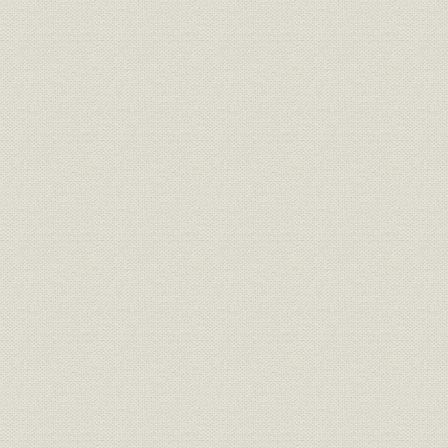
焦土からの出発と高度成長の軌
昭和21年(1
製品
跡 1946●昭和21年→昭和46年
(1962年)頃
●1971
焦土からの出発と高度成長の軌
昭和36年(1
技術
跡 1946●昭和21年→昭和46年
(1971年)
●1971