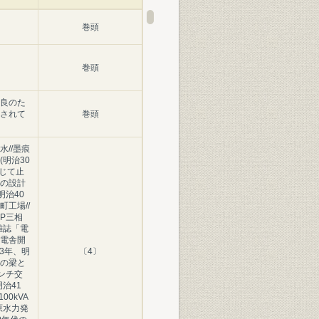
巻頭
巻頭
良のた
されて
巻頭
//墨痕
明治30
念じて止
の設計
明治40
工場//
P三相
/雑誌「電
電舎開
43年、明
〔4〕
の梁と
インチ交
治41
00kVA
原水力発