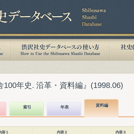
00年史. 沿革・資料編』(1998.06)
資料編
索引
年表
内容１
内容２
内容３