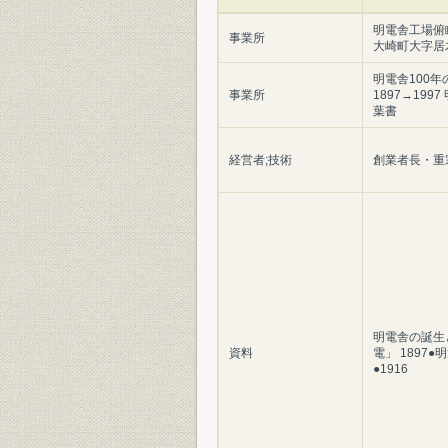
明電舎工場俯
事業所
大崎町大字居
明電舎100年
事業所
1897→199
葉書
経営者;技術
創業者長・重
明電舎の誕生
資料
電」 1897●
●1916