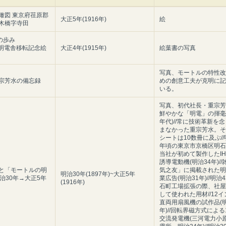
瞰図 東京府荏原郡
大正5年(1916年)
絵
木橋字寺田
の歩み
7 明電舎移転記念絵
大正4年(1915年)
絵葉書の写真
写真、モートルの特性改
宗芳水の備忘録
めの創意工夫が克明に記
いる。
写真、初代社長・重宗芳水
鮮やかな「明電」の揮毫(
年代)//常に技術革新を
まなかった重宗芳水。そ
シートは10数冊に及ぶ//
年頃の東京市京橋区明石町
当社が初めて製作したIH
誘導電動機(明治34年)/
と「モートルの明
気之友」に掲載された明
明治30年(1897年)~大正5年
明治30年→大正5年
業広告(明治31年)//明治
(1916年)
石町工場拡張の際、社屋
して使われた用材//12
直両用扇風機の試作品(明
年)//回転界磁方式による1
交流発電機(三河電力小