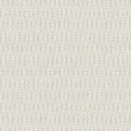
「モートルの明電」から「パワ
昭和51年(
技術
ートロニクスの明電」へ 1972●
(1989年)
昭和47年→平成元年●1989