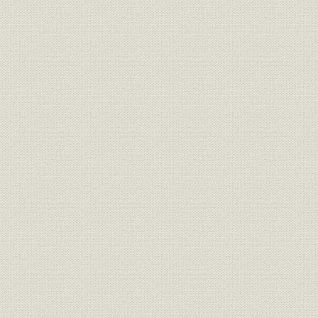
「モートルの明電」から「パワ
昭和46年(1
技術
ートロニクスの明電」へ 1972●
(1972年)
昭和47年→平成元年●1989