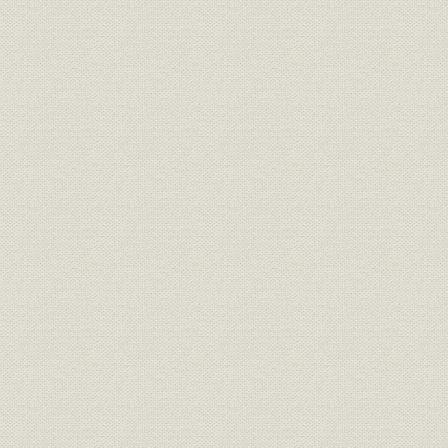
事業の拡大・発展と戦時下の経
大正6年(19
資料
営 1917●大正6年→昭和20年
年)
●1945