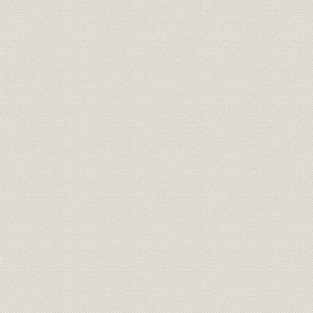
事業の拡大・発展と戦時下の経
昭和6年(19
設備
営 1917●大正6年→昭和20年
(1945年)
●1945