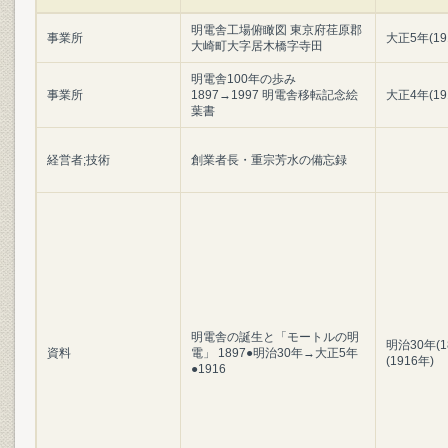
明電舎工場俯瞰図 東京府荏原郡
事業所
大正5年(19
大崎町大字居木橋字寺田
明電舎100年の歩み
事業所
1897→1997 明電舎移転記念絵
大正4年(19
葉書
経営者;技術
創業者長・重宗芳水の備忘録
明電舎の誕生と「モートルの明
明治30年(1
資料
電」 1897●明治30年→大正5年
(1916年)
●1916