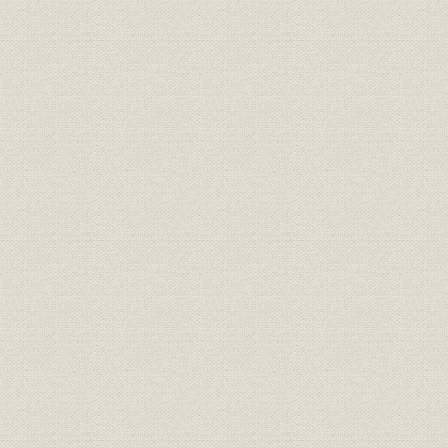
焦土からの出発と高度成長の軌
昭和21年(1
製品
跡 1946●昭和21年→昭和46年
(1962年)頃
●1971
焦土からの出発と高度成長の軌
昭和36年(1
技術
跡 1946●昭和21年→昭和46年
(1971年)
●1971