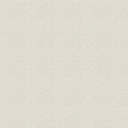
「モートルの明電」から「パワ
昭和51年(
技術
ートロニクスの明電」へ 1972●
(1989年)
昭和47年→平成元年●1989