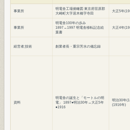
明電舎工場俯瞰図 東京府荏原郡
事業所
大正5年(19
大崎町大字居木橋字寺田
明電舎100年の歩み
事業所
1897→1997 明電舎移転記念絵
大正4年(19
葉書
経営者;技術
創業者長・重宗芳水の備忘録
明電舎の誕生と「モートルの明
明治30年(1
資料
電」 1897●明治30年→大正5年
(1916年)
●1916