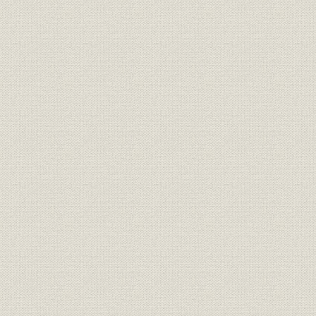
「モートルの明電」から「パワ
昭和46年(1
技術
ートロニクスの明電」へ 1972●
(1972年)
昭和47年→平成元年●1989