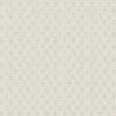
焦土からの出発と高度成長の軌
昭和21年(1
製品
跡 1946●昭和21年→昭和46年
(1962年)頃
●1971
焦土からの出発と高度成長の軌
昭和36年(1
技術
跡 1946●昭和21年→昭和46年
(1971年)
●1971