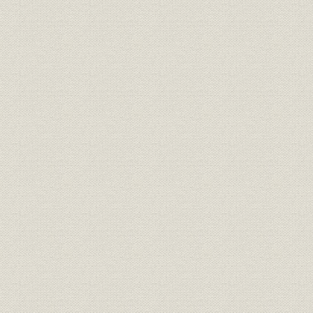
事業の拡大・発展と戦時下の経
大正6年(19
資料
営 1917●大正6年→昭和20年
年)
●1945