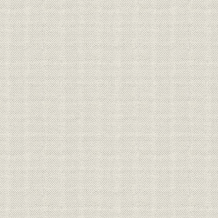
事業の拡大・発展と戦時下の経
昭和6年(19
設備
営 1917●大正6年→昭和20年
(1945年)
●1945