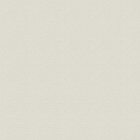
事業の拡大・発展と戦時下の経
大正6年(19
資料
営 1917●大正6年→昭和20年
年)
●1945