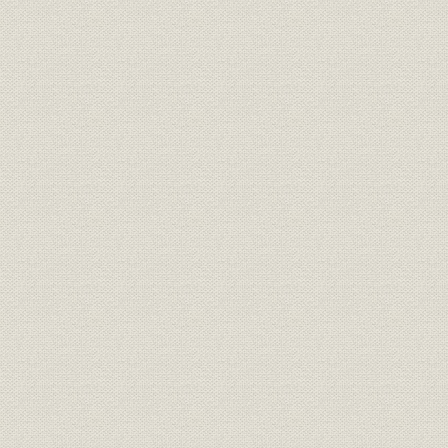
「モートルの明電」から「パワ
昭和46年(1
技術
ートロニクスの明電」へ 1972●
(1972年)
昭和47年→平成元年●1989