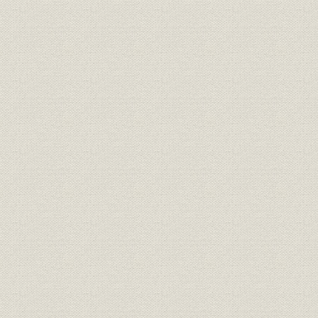
「モートルの明電」から「パワ
昭和51年(
技術
ートロニクスの明電」へ 1972●
(1989年)
昭和47年→平成元年●1989