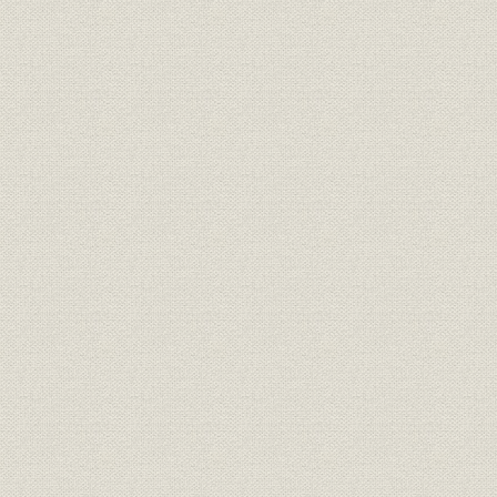
事業の拡大・発展と戦時下の経
昭和6年(19
設備
営 1917●大正6年→昭和20年
(1945年)
●1945