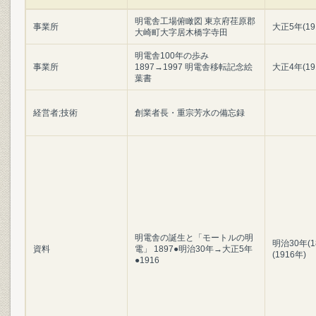
明電舎工場俯瞰図 東京府荏原郡
事業所
大正5年(19
大崎町大字居木橋字寺田
明電舎100年の歩み
事業所
1897→1997 明電舎移転記念絵
大正4年(19
葉書
経営者;技術
創業者長・重宗芳水の備忘録
明電舎の誕生と「モートルの明
明治30年(1
資料
電」 1897●明治30年→大正5年
(1916年)
●1916