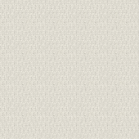
焦土からの出発と高度成長の軌
昭和21年(1
製品
跡 1946●昭和21年→昭和46年
(1962年)頃
●1971
焦土からの出発と高度成長の軌
昭和36年(1
技術
跡 1946●昭和21年→昭和46年
(1971年)
●1971