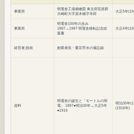
明電舎工場俯瞰図 東京府荏原郡
事業所
大正5年(19
大崎町大字居木橋字寺田
明電舎100年の歩み
事業所
1897→1997 明電舎移転記念絵
大正4年(19
葉書
経営者;技術
創業者長・重宗芳水の備忘録
明電舎の誕生と「モートルの明
明治30年(1
資料
電」 1897●明治30年→大正5年
(1916年)
●1916