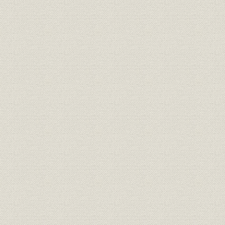
事業の拡大・発展と戦時下の経
大正6年(19
資料
営 1917●大正6年→昭和20年
年)
●1945