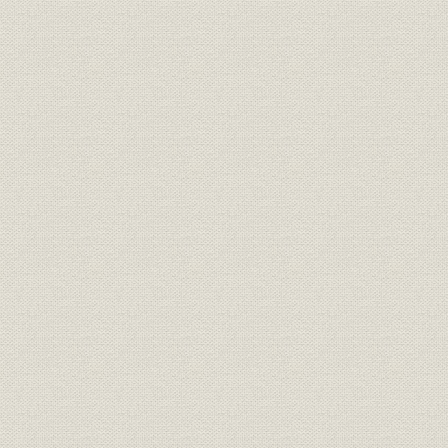
「モートルの明電」から「パワ
昭和51年(
技術
ートロニクスの明電」へ 1972●
(1989年)
昭和47年→平成元年●1989