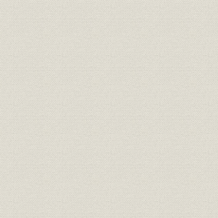
「モートルの明電」から「パワ
昭和51年(
技術
ートロニクスの明電」へ 1972●
(1989年)
昭和47年→平成元年●1989