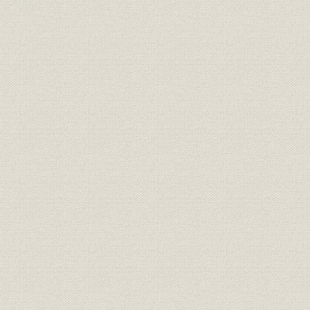
「モートルの明電」から「パワ
昭和46年(1
技術
ートロニクスの明電」へ 1972●
(1972年)
昭和47年→平成元年●1989