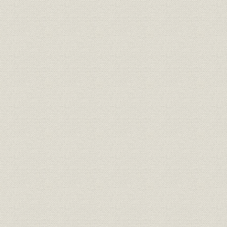
焦土からの出発と高度成長の軌
昭和21年(1
製品
跡 1946●昭和21年→昭和46年
(1962年)頃
●1971
焦土からの出発と高度成長の軌
昭和36年(1
技術
跡 1946●昭和21年→昭和46年
(1971年)
●1971