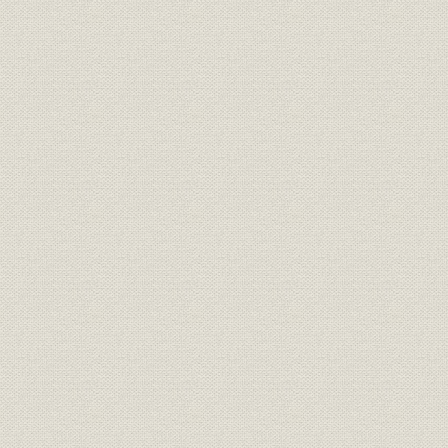
事業の拡大・発展と戦時下の経
昭和6年(19
設備
営 1917●大正6年→昭和20年
(1945年)
●1945