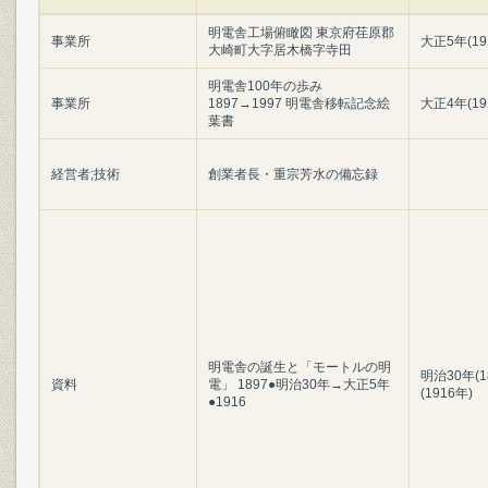
明電舎工場俯瞰図 東京府荏原郡
事業所
大正5年(19
大崎町大字居木橋字寺田
明電舎100年の歩み
事業所
1897→1997 明電舎移転記念絵
大正4年(19
葉書
経営者;技術
創業者長・重宗芳水の備忘録
明電舎の誕生と「モートルの明
明治30年(1
資料
電」 1897●明治30年→大正5年
(1916年)
●1916