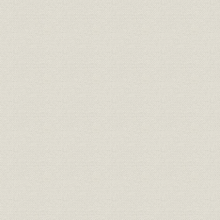
事業の拡大・発展と戦時下の経
大正6年(19
資料
営 1917●大正6年→昭和20年
年)
●1945