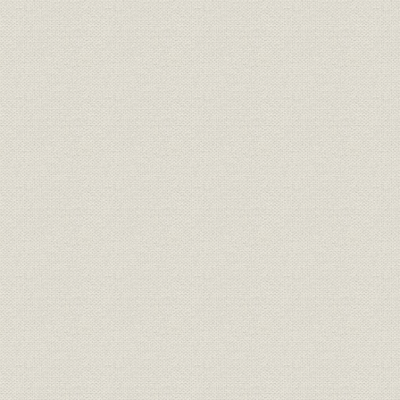
焦土からの出発と高度成長の軌
昭和21年(1
製品
跡 1946●昭和21年→昭和46年
(1962年)頃
●1971
焦土からの出発と高度成長の軌
昭和36年(1
技術
跡 1946●昭和21年→昭和46年
(1971年)
●1971