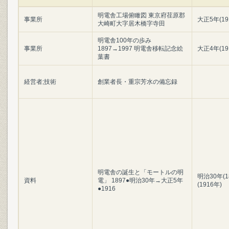
明電舎工場俯瞰図 東京府荏原郡
事業所
大正5年(19
大崎町大字居木橋字寺田
明電舎100年の歩み
事業所
1897→1997 明電舎移転記念絵
大正4年(19
葉書
経営者;技術
創業者長・重宗芳水の備忘録
明電舎の誕生と「モートルの明
明治30年(1
資料
電」 1897●明治30年→大正5年
(1916年)
●1916