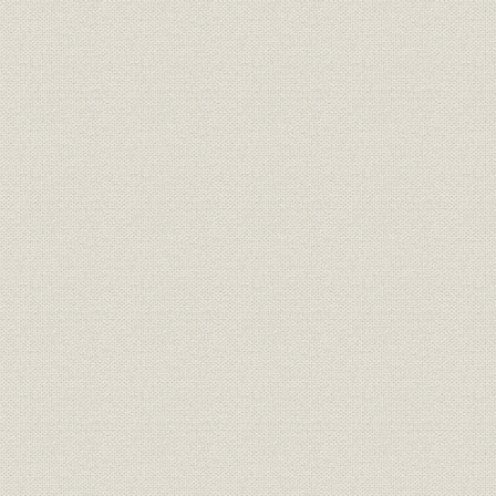
事業の拡大・発展と戦時下の経
昭和6年(19
設備
営 1917●大正6年→昭和20年
(1945年)
●1945