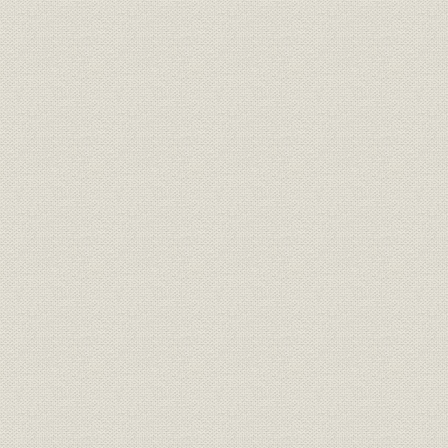
「モートルの明電」から「パワ
昭和51年(
技術
ートロニクスの明電」へ 1972●
(1989年)
昭和47年→平成元年●1989