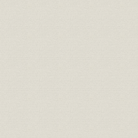
「モートルの明電」から「パワ
昭和46年(1
技術
ートロニクスの明電」へ 1972●
(1972年)
昭和47年→平成元年●1989