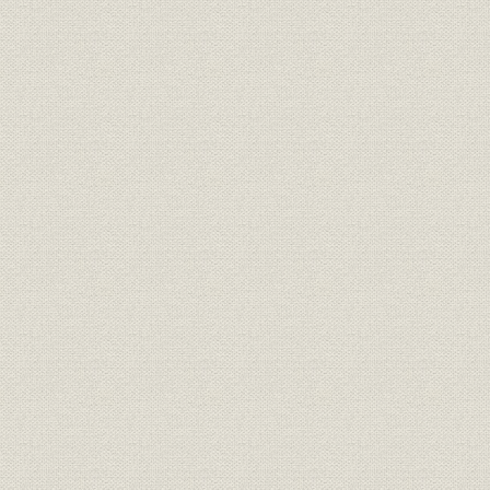
事業の拡大・発展と戦時下の経
大正6年(19
資料
営 1917●大正6年→昭和20年
年)
●1945