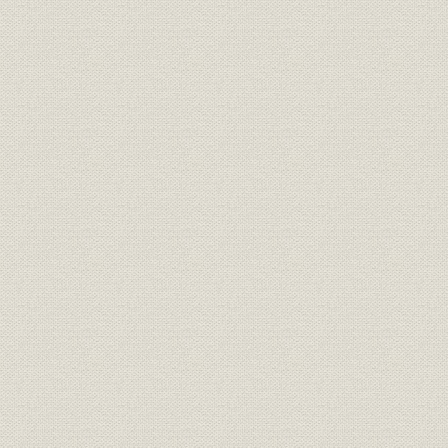
事業の拡大・発展と戦時下の経
大正6年(19
資料
営 1917●大正6年→昭和20年
年)
●1945