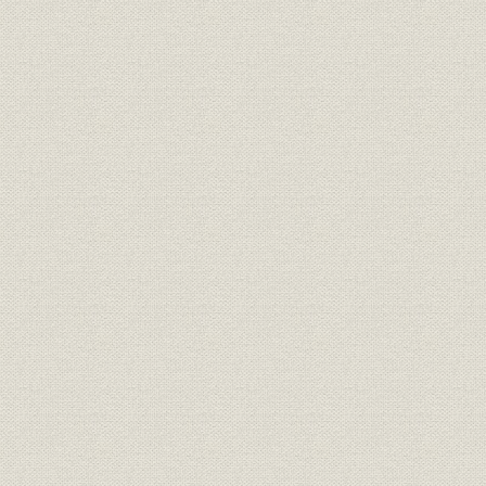
事業の拡大・発展と戦時下の経
昭和6年(19
設備
営 1917●大正6年→昭和20年
(1945年)
●1945