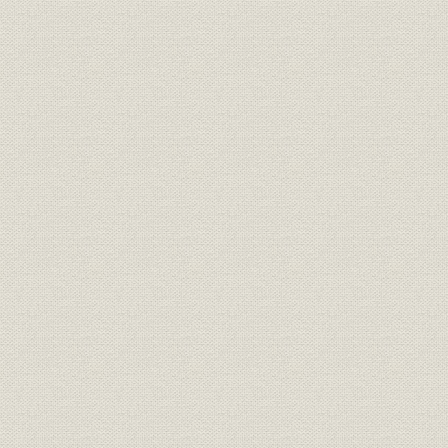
「モートルの明電」から「パワ
昭和51年(
技術
ートロニクスの明電」へ 1972●
(1989年)
昭和47年→平成元年●1989