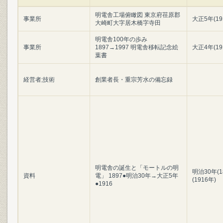
明電舎工場俯瞰図 東京府荏原郡
事業所
大正5年(19
大崎町大字居木橋字寺田
明電舎100年の歩み
事業所
1897→1997 明電舎移転記念絵
大正4年(19
葉書
経営者;技術
創業者長・重宗芳水の備忘録
明電舎の誕生と「モートルの明
明治30年(1
資料
電」 1897●明治30年→大正5年
(1916年)
●1916