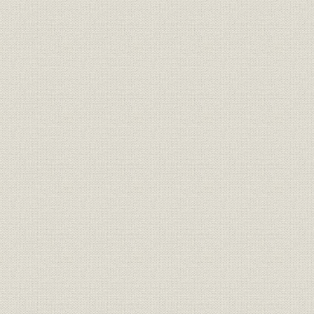
焦土からの出発と高度成長の軌
昭和21年(1
製品
跡 1946●昭和21年→昭和46年
(1962年)頃
●1971
焦土からの出発と高度成長の軌
昭和36年(1
技術
跡 1946●昭和21年→昭和46年
(1971年)
●1971