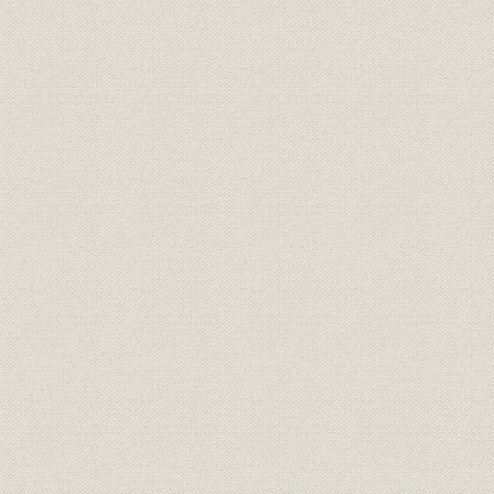
「モートルの明電」から「パワ
昭和46年(1
技術
ートロニクスの明電」へ 1972●
(1972年)
昭和47年→平成元年●1989