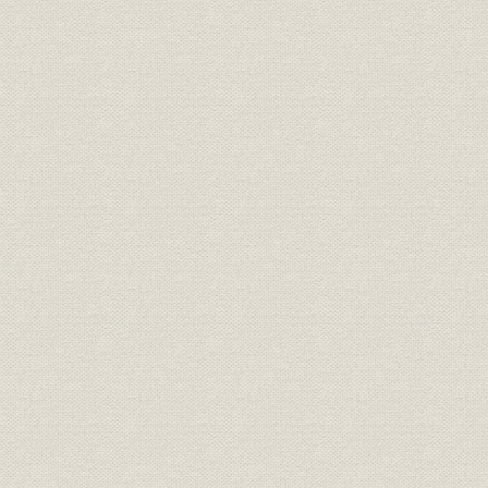
の]機能比較
[電子計算機、]当時の対象業務の
経営
[昭和39年(1
例
[21世紀に向けた都市型研究所、
総合研究所] アトリウム、総合研
施設
究所全景、リフレッシュコーナ
[平成5年(1
ー、1階プレゼンテーションル
ーム
施設
総合研究所のフロア構成
[平成5年(1
[総合研究所の]監視設備とセキュ
施設;設備
[平成5年]
リティシステム
両腕型マニプレータ[(遠隔操作
製品
昭和61年(1
装置)]
[納入した]九州電力今宿変電所内
製品
電力貯蔵試験所にて運転試験中
平成2年(19
の1 MW級亜鉛-臭素電池
[平成2年(1
製品
電気自動車IZAの駆動系
(1992年)