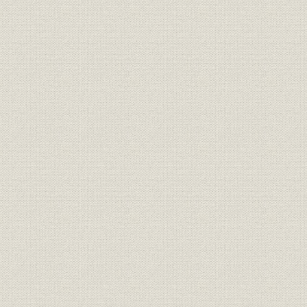
テム(東京都下水道局)(5)シール
ド室微弱電流実験(大崎・基盤技
術研究所)(6)X線光電子分光分析
試験(同上)
製品
鋳鉄製グリッド抵抗器
大正10年(1
1,350~1,700V電車用ガラス容器
製品
昭和2年(19
アルミニウム避雷器
電話回路フィルタ用アルミニウ
製品
[昭和6年(19
ム電解蓄電器
アルミニウム電解蓄電器断面略
製品
[昭和6年(19
図
100V 500W ユートピア電熱炊
製品
昭和6年(19
事器
製品
線輪巻数比較測定装置
昭和16年(1
500μF直流10V従来型アルミニ
ウム電解蓄電器と昭和7年製品
製品
昭和7年(19
化した粘性アルミニウム電解蓄
電器とその中身