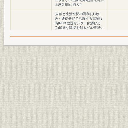
にやさしい太陽光発電(鹿児島県
上屋久町[に納入])
[自然と生活空間の調和] (1)放
送・通信分野で活躍する電源設
備(NHK放送センター[に納入])
(2)最適な環境を創るビル管理シ
ステム(3)ビル管理業務を総括監
視制御(新宿住友ビル[に納入])(4)
マルチメディア利用の下水道総
合監視制御システム(東京都下水
道局[に納入])(5)下水道維持管理
システム「きよすみJr.」の画面
製品
(6)長野行新幹線で活躍する電鉄
用変電設備(JR東日本[に納入])
(7)電鉄用電力指令新情報伝送シ
ステム(JR北海道[に納入])(8)休
みなく道路のl安全を見つめる道
路管理システム(神戸市道路公社
[に納入])(9)道路トンネル総合監
視システム(神戸市道路公社[に
納入])(10)高速道路大規模遠方監
視システム・現地試験(日本道路
公団[に納入])
世界の人々と共に (1)パワーグリ
ッド社向け22kV受変電設備
HCLAD-20GA据付(シンガポー