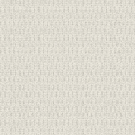
研究所)(8)IC自動マウンティン
グ(沼津・電子機器工場)(9)工業
用パーソナルコンピュータ
μPORT-IV
産業の次代に向けて (1)港湾用コ
ンテナクレーン(阪神外貿埠頭公
団[に納入])(2)スリッターライン
(古賀オール[に納入])(3)サイリス
タが生産性の向上を実現する繊
維機械(4)鍛接管製造ライン高周
波誘導溶接装置(住友金属工業
技術;製品
[に納入])(5)石油化学プラントを
支える電源や電動力応用システ
ム(6)大型放射光施設・特高変電
所設備(光輝度光科学研究センタ
ー[に納入])(7)自動車技術の発展
に貢献するシャシーダイナモメ
ータ(8)連続鋳造設備統合システ
ム(トーアスチール[に納入])
未知を拓く (1)遮断器歪み試験
(大崎・機番技術研究所(2)亜鉛
臭素電池の性能試験(大崎・製品
開発研究所)(3)オゾン・紫外線
汚水浄化実験(大崎・製品開発研
技術;製品
究所)(4)マルチメディア利用の
スラッジプラント総合監視シス