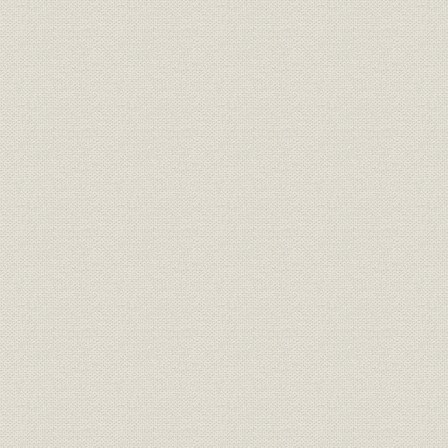
ル)(2)地下鉄の電源システムを
担う(シンガポール)(3)明電クォ
ーツ(マレーシア)水晶研磨工程
(マラッカ)(4)明電シンガポール
製品;海外事業
変圧器工場(シンガポール)(5)新
交通システム用145kV管路形ガ
ス絶縁開閉装置の据付検査(クア
ラルンプール)(6)同上用750V直
流変電所配線工事(クアラルンプ
ール)(7)明電クォーツ(マレーシ
ア)水晶振動子件の工程(マラッ
カ)
伝統技術の発展 (1)回転機工場シ
ャフト製造ライン(名古屋・電動
力システム工場)(2)フィリピン
電力公社ミンダナオ島59MVA
70極ディーゼル発電機(3)マレー
シア電力庁向け19.6MVA低速デ
ィーゼル発電機組立(太田工場)
技術
(4)装置工場インバータ組立ライ
ン(名古屋・電動力システム工
場)(5)タービン発電機のシャフ
ト加工(太田工場)(6)高性能電気
自動車「ルシオール」(国立環境
研究所[に納入])(7)電気自動車用
インホイールモータ(8)大型変圧
器の夜間配送(中部電力[に納入])