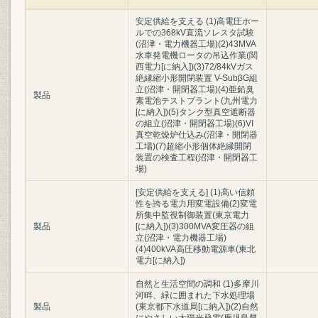
安定供給を支える (1)高電圧ホー
ルでの368kV直流ソレスタ試験
(沼津・電力機器工場)(2)43MVA
水車発電機ロータの吊込作業(関
西電力[に納入])(3)72/84kVガス
絶縁縮小形開閉装置 V-SubβG組
立(沼津・開閉器工場)(4)亜鉛臭
製品
素電池テストプラント(九州電力
[に納入])(5)タンク型真空遮断器
の組立(沼津・開閉器工場)(6)VI
真空乾燥炉仕込み(沼津・開閉器
工場)(7)超縮小形個体絶縁開閉
装置の検査工程(沼津・開閉器工
場)
[安定供給を支える] (1)高い信頼
性を誇る電力用変電設備(2)変電
所集中監視制御装置(東京電力
製品
[に納入])(3)300MVA変圧器の組
立(沼津・電力機器工場)
(4)400kVA高圧移動電源車(東北
電力[に納入])
自然と生活空間の調和 (1)多摩川
河畔、緑に囲まれた下水処理場
製品
(東京都下水道局[に納入])(2)自然