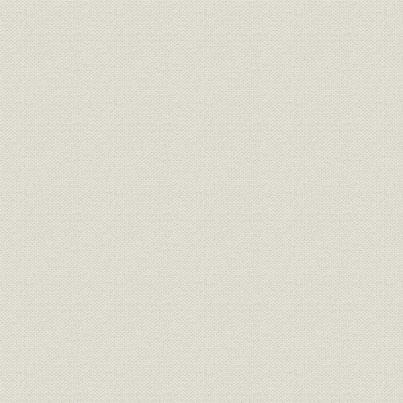
製品
モールド形回転トランス
昭和36年(1
700kV 4,500kVA試験用変圧器絶
製品
昭和36年(1
縁台
製品
塩素ガス暴露試験装置
昭和38年(1
製品
接点寿命試験装置
昭和35年(1
熱中性子束分布測定用箔および
製品
昭和37年(1
ケース
熱中性子スペクトル測定用フィ
製品
昭和37年(1
ルタ
製品
ハーメチックアレスタ
昭和34年(1
原子炉用磁気ジャッキ形制御棒
製品
駆動装置用高温マグネットコイ
昭和39年(1
ル
製品
軽水臨界実験装置 JMTRC
昭和40年(1
[電子計算機、第1号機と第2号機
製品;技術
[昭和36年(1