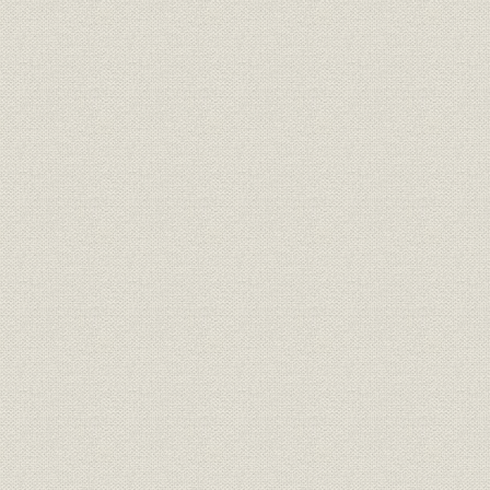
省力技術、限りなく (1)多関節ロ
ボットGWR(名古屋・FAシステ
ム工場)(2)無人搬送台車と天吊
り走行形マテハンフォボット[沼
津・開閉器工場)(3)無人搬送台
車の品質評価(名古屋・FAシステ
技術;製品
ム工場)(4)FAを担う自動搬送シ
ステム(5)原子力施設用両腕マニ
プレータ調整試験(大崎・5号館)
(6)鋳ばらしマニプレータ(豊田
自動織機製作所[に納入])(7)ホイ
スト製造配線工程(名古屋・FAシ
ステム工場)
広がるエレクトロニクスの道
(1)SAWフィルタ用水晶ウエハ
(明電通信工業)(2)エキシマレー
ザ用パルス電源装置の開発(沼
津・電力機器工場)(3)育成炉か
ら引き上げられた人工水晶(米沢
工場)(4)レーザ顕微鏡による品
質評価(沼津・製品研究所)(5)汎
技術;製品
用図面入力装置FZ-1000(6)水晶
振動子を搭載した電話機組立検
査工程(神田通信工業[に納入])(7)
ゲートターンオフサイリスタ、
エピタキシャル工程(沼津・製品