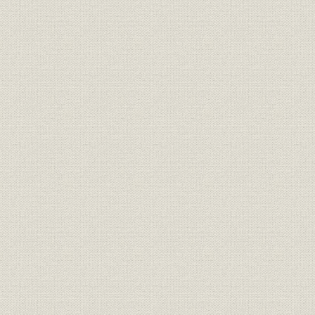
昭和25年(
財務・業績;生産
付加価値生産額・同生産性
28期)
生産
船舶進水量実績
昭和25年~
生産
修繕船工事実績
昭和25年~
生産
陸用ボイラ製作実績
昭和25年~
生産
舶用ボイラ製作実績
昭和25年~
生産
陸用タービン製作実績
昭和25年~
生産
舶用タービン製作実績
昭和25年~
生産
ディーゼル機関製作実績
昭和25年~
社歌
三菱造船社歌