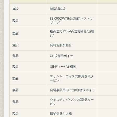
施設
船型試験場
88,000DWT級油送船“ネス・サ
製品
ブリン”
最高速力22.5kt高速貨物船“山城
製品
丸”
施設
長崎造船所船台
製品
CE式舶用ボイラ
製品
UEディーゼル機関
エッシャ・ウィス式舶用蒸気タ
製品
ービン
製品
発電事業用CE式強制循環ボイラ
ウェスチングハウス式蒸気ター
製品
ビン
製品
揖斐長良川大橋