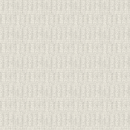
役員
歴代役員
主要製品生産実績 商船・艦艇
昭和19年1
生産
(長崎造船所)
月16日
主要製品生産実績 商船・艦艇
昭和20年1
生産
(下関造船所)
15日
主要製品生産実績 商船・艦艇
昭和20年5