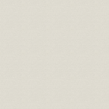
生産
(広島造船所)
27日
主要製品生産実績 番船外建造船
昭和37年1
生産
(水中翼船‐下関造船所)
15日
主要製品生産実績 陸用ボイラ
生産
昭和21年1
(長崎造船所)
主要製品生産実績 陸用ボイラ
生産
昭和25年1
(広島造船所)
主要製品生産実績 舶用ボイラ
生産
昭和20年8
(長崎造船所)
主要製品生産実績 舶用ボイラ
生産
昭和19年9
(広島造船所)