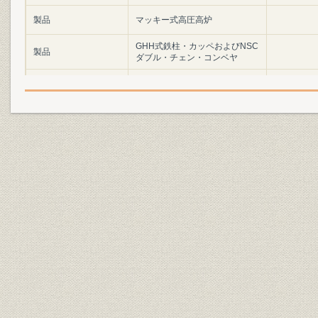
製品
マッキー式高圧高炉
GHH式鉄柱・カッペおよびNSC
製品
ダブル・チェン・コンベヤ
製品
GHH式立坑設備
製品
石油精製プラント
製品
ドボール・キルン
製品
小型高速旋盤「HL300」
昭和25年(
財務・業績
負債・資本構成
28期)
受注・生産・売上高実績,売上高
昭和25年(
財務・業績;売上
純利益率・総資本利益率
28期)
有形固定資産期末残高・同期中
昭和25年(
財務・業績
純増額,労働装備率
28期)