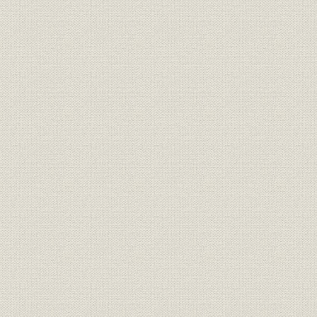
財務・業績
資本金の推移
昭和20年~
定款
現行定款
平成6年6月
役員
役員任期一覧
昭和20年~
昭和20年~
組織
組織の変遷
(1945~199
生産
生産台数の推移
昭和20年~
従業員
従業員数の推移
昭和20年~
昭和21年3
財務・業績
貸借対照表の推移
31日
昭和20年8
財務・業績
損益計算書の推移
31日
沿革
年表
昭和20年~平