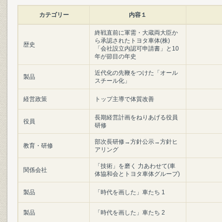
カテゴリー
内容１
終戦直前に軍需・大蔵両大臣か
ら承認されたトヨタ車体(株)
歴史
「会社設立内認可申請書」と10
年が節目の年史
近代化の先鞭をつけた「オール
製品
スチール化」
経営政策
トップ主導で体質改善
長期経営計画をねりあげる役員
役員
研修
部次長研修→方針公示→方針ヒ
教育・研修
アリング
「技術」を磨く 力あわせて(車
関係会社
体協和会とトヨタ車体グループ)
製品
「時代を画した」車たち 1
製品
「時代を画した」車たち 2