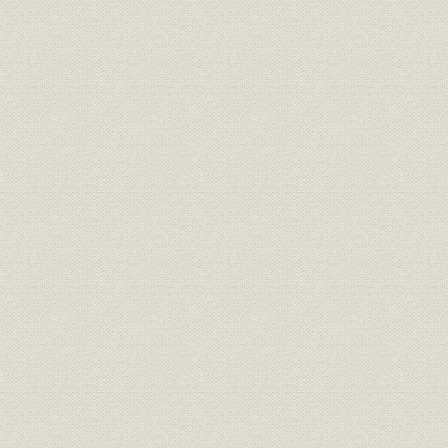
事業所海外事業
モリタシンガポール
事業所
本社ビル
財務・業績
資本金の推移
[昭和]42・
売上;財務・業績
売上高の推移
[昭和]42・
従業員
従業員の推移
[昭和]42・
福利厚生
福利厚生
関係会社
関係会社