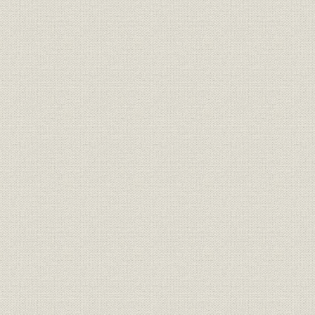
沿革
消防機器とともに
明治40・4
技術の粋を集めて―現在活躍す
製品
る近代的消防自動車・消化器