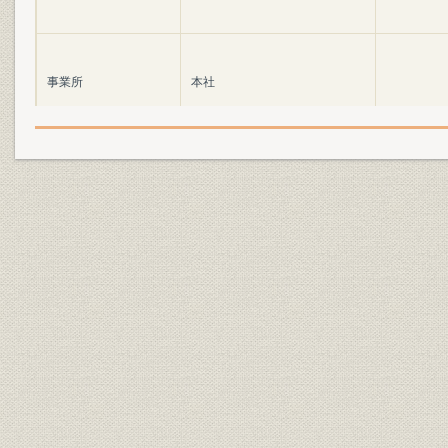
事業所
本社
経営理念;社旗
社会の使命に応える
社訓
社是
社歌
社歌