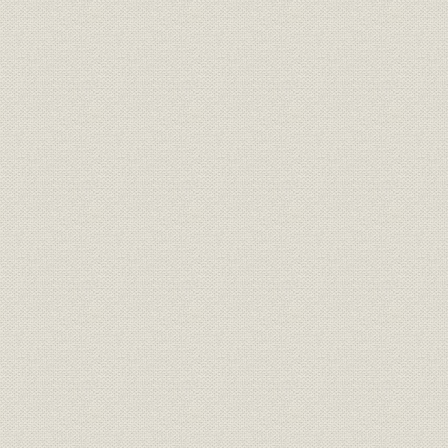
製品
消化器
事業所
本社全景
事業所
営業所・出張所
事業所;施設
本社工場
事業所;施設
枚岡工場