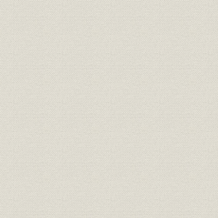
事業所;施設
高井田工場
事業所
鋳造工場・梯子製缶工場
海外事業
世界にのびる
昭和33年9