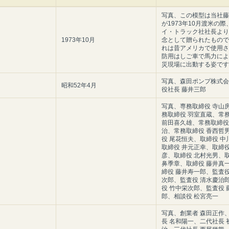
写真、この模型は当社藤
が1973年10月渡米の
イ・トラック社社長より
1973年10月
念として贈られたもので
れは昔アメリカで使用さ
防用はしご車で馬力によ
災現場に出動する姿です
写真、森田ポンプ株式会
昭和52年4月
役社長 藤井三郎
写真、専務取締役 寺山
務取締役 羽室直蔵、常
前田喜久雄、常務取締役
治、常務取締役 香西哲
役 尾花恒夫、取締役 中
取締役 井元正幸、取締役
彦、取締役 北村光男、取
鼻季章、取締役 藤井真
締役 藤井寿一郎、監査役
次郎、監査役 清水慶治
役 竹中栄次郎、監査役 
郎、相談役 松宮亮一
写真、創業者 森田正作
長 名和陽一、二代社長 