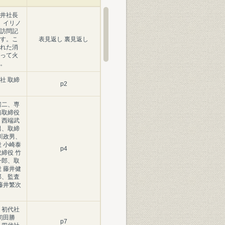
井社長
際、イリノ
訪問記
す。こ
表見返し 裏見返し
れた消
って火
。
社 取締
p2
房二、専
務取締役
 西端武
男、取締
川政男、
 小崎泰
p4
締役 竹
一郎、取
 藤井健
郎、監査
藤井繁次
、初代社
初田勝
p7