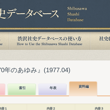
年のあゆみ』(1977.04)
資料編
索引
年表
内容１
内容２
内容３