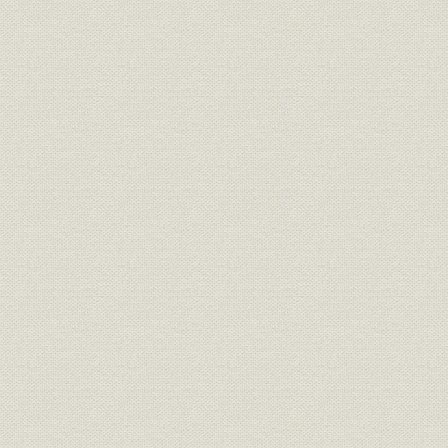
島合名系)
通貨
日銀券発行前の政府紙幣10円札
[明治10年代
明治15年、日本銀行の開業当時
の建物は永代橋際にあった。な
金融機関
明治15年(1
お、のちに現在地の日本橋・本
石町へ移転
明治の錦絵「靴製造場の図」静
製造工程
[明治12年(1
斎年一・画
『東京流行細見記』の中の靴師
資料
たち。(明治18年刊、告解図書館
明治18年(1
蔵)
楊州周延「貴顕舞踏(きけんぶと
う)の略図」。女性の夜会服は、
襟元が広くあいたイブニング・
靴;風俗
ドレス調が普通だが、図のよう
[明治20年(1
に襟元を包むのは、和服の習慣
から肌をあらわにすることを慎
んだからであろう(樋口弘氏蔵)
明治20年代東京各工場の靴の製
明治20年(1
生産;業界
造実績
(1898年)