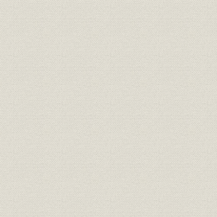
のとみられている。
明治期の靴のいろいろ(平出鏗二
商品;風俗
[明治期中頃(
郎著『東京風俗史』より)
明治初期の官営鉄道の蒸気機関
風俗
車。鉄道員の制服も文明開化の
明治初期(1
においがする。
札幌の老舗「イワイ靴店」は、
もともと伊勢勝造靴場で製靴業
を学んだ初代・岩井信六が、明
業界
[明治10年代
治11年北海道に渡って始めたも
の。北海道物産共進会で何度か
入選している(イワイ靴店提供)
東京府統計表による明治前期に
明治9年(18
事業所
おける製靴工場の概要(明治
(1881年)
9~14年)
文明開化(明治20年ごろまで)の
明治9年(18
生産
靴の製造実績
(1887年)
日本製靴(株)の創立系統図(桜組
慶応(1860
沿革
系、東京製皮系、大蔵組系、福
治43年)