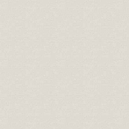
明治3年12月8日付「横浜毎日新
広告宣伝
聞」に西村勝三が出した求人広
明治3年(18
告
日露戦争当時、朝日新聞に掲出
広告宣伝
[明治37年(1
された靴の広告
明治15年、銀座尾張町2丁目15
事業所
番地に開店した「レマルシャン
明治15年(1
靴店」。
オランダ出身の靴師の先覚者 エ
技術;経営者
フ・ジェ・レマルシャン
伊勢勝造靴場の靴のカタログ。
西村勝三の出身地である千葉県
商品;広告宣伝
佐倉市で最近発見された日本で
最初の靴のカタログ。
桜組銀座店の製靴注文帳。(明治
販売
明治10年(1
10年ごろ)
明治6年、米欧使節団一行、ワ
シントンで写す。皆、靴を履い
ている。正使の岩倉は、和服の