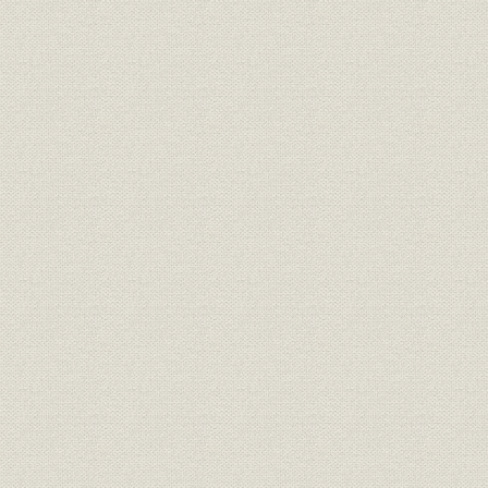
靴;風俗
正装で、これも靴を履いてい
明治6年(18
る。左から木戸孝充、山口尚
芳、岩倉具視、伊藤博文、大久
保利通。
『明治七年府県物産表』におけ
靴;生産
明治7年(18
る靴の算出額
画家ワーグマンは、神戸で靴を
履く日本人を観察してスケッチ
を明治13年11月発行の英国の大
靴;風俗
衆週刊誌に掲載した。「結果と
明治13年(1
してウオノ目がはやることは確
実」と皮肉な注がつけられてい
る。
「依田西村組造靴場本店」。
『東京名家繁昌図録』に、その
事業所
石版画が掲載された。その後、
明治17年(1