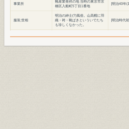
靴産業発祥の地 当時の東京市京
事業所
[明治40年(
橋区入船町5丁目1番地
明治の紳士(?)風俗。山高帽に羽
服装;世相
織・袴・靴ばきといういでたち
[明治時代初
も珍しくなかった。
陸軍兵部大輔 大村益次郎
役員;経営者
(1824~69)
明治初年(1
製品;商品
明治時代の陸軍軍靴の変遷
(1886年)
「調練歩行の図」よし藤画 慶応
3年幕府軍の歩兵によるフラン
ス式訓練の情景。指揮官や軍楽
靴;風俗
慶応3年(18
隊は靴ばきだが、一般兵はほと
んど草履ばきであった。(浅井収
氏蔵)
設備
欧米の手製靴時代の工具