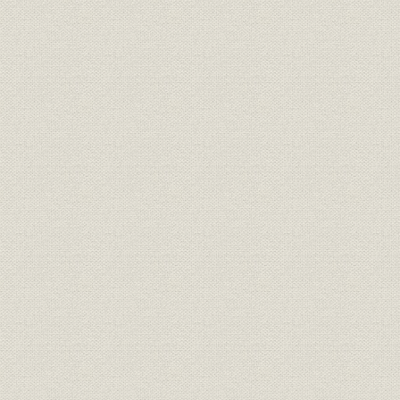
が、心なしか軍靴の足音も堂々
と聞こえたとぃう。
「桜組」の商標。サクラの花と
商標
葉に英文をあしらい、なかなか
[明治17年(1
斬新なデザインである。
東京府統計表による明治前期に
明治9年(18
経営
おける製靴工場の概要(明治
(1881年)
9~14年)
弾 直樹 旧幕以来の伝統を活かし
つつ、製革・製靴事業に洋式手
経営者
[明治2年(1
法を取り入れることに意欲的だ
った。
革職教師チアレス・ヘンニンゲ
資料
[明治4年(18
ルの雇い入れ文書。
「弾北岡組」の運営は実際上
は、製靴場と製革場とに分かれ
ていたらしい。浅草・亀岡町の
靴製造所は、主として弾直樹の
事業所
[明治5年(18
手で、また千住に近い地方町橋
場の革製造所は、三井組の北岡
文兵衛の手で運営されていたも