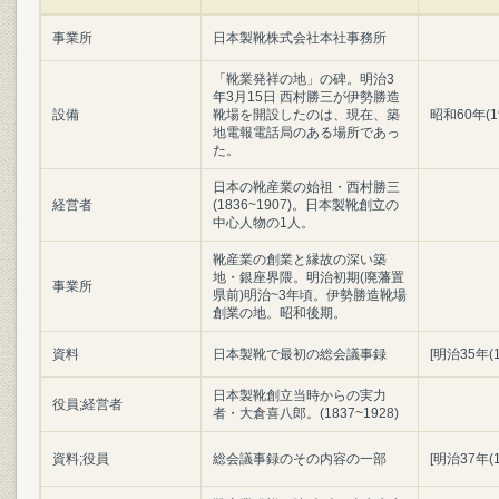
事業所
日本製靴株式会社本社事務所
「靴業発祥の地」の碑。明治3
年3月15日 西村勝三が伊勢勝造
設備
靴場を開設したのは、現在、築
昭和60年(1
地電報電話局のある場所であっ
た。
日本の靴産業の始祖・西村勝三
経営者
(1836~1907)。日本製靴創立の
中心人物の1人。
靴産業の創業と縁故の深い築
地・銀座界隈。明治初期(廃藩置
事業所
県前)明治~3年頃。伊勢勝造靴場
創業の地。昭和後期。
資料
日本製靴で最初の総会議事録
[明治35年(
日本製靴創立当時からの実力
役員;経営者
者・大倉喜八郎。(1837~1928)
資料;役員
総会議事録のその内容の一部
[明治37年(