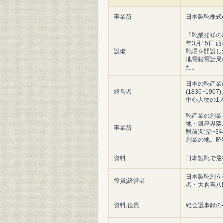
事業所
日本製靴株式
「靴業発祥の
年3月15日 
設備
靴場を開設し
地電報電話局
た。
日本の靴産業
経営者
(1836~19
中心人物の1
靴産業の創業
地・銀座界隈
事業所
県前)明治~
創業の地。昭
資料
日本製靴で最
日本製靴創立
役員;経営者
者・大倉喜八郎。
資料;役員
総会議事録の