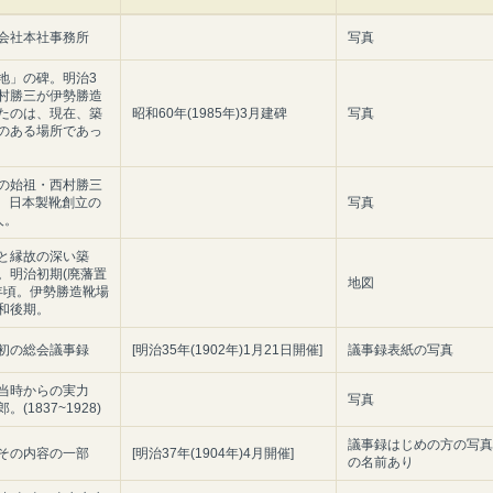
会社本社事務所
写真
地」の碑。明治3
西村勝三が伊勢勝造
たのは、現在、築
昭和60年(1985年)3月建碑
写真
のある場所であっ
の始祖・西村勝三
07)。日本製靴創立の
写真
人。
と縁故の深い築
。明治初期(廃藩置
地図
3年頃。伊勢勝造靴場
和後期。
初の総会議事録
[明治35年(1902年)1月21日開催]
議事録表紙の写真
当時からの実力
写真
(1837~1928)
議事録はじめの方の写真
その内容の一部
[明治37年(1904年)4月開催]
の名前あり