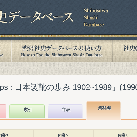
s : 日本製靴の歩み 1902~1989』(1990
資料編
索引
年表
内容１
内容２
内容３