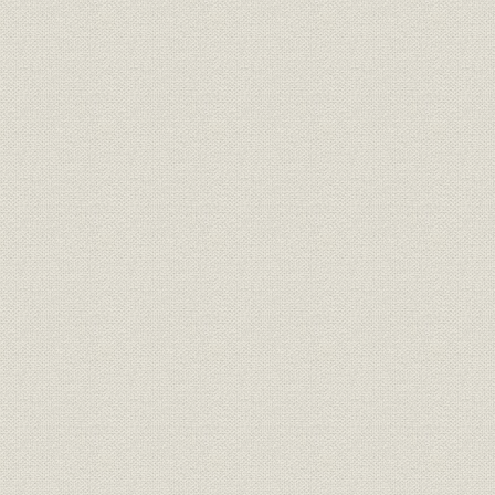
が、心なしか軍靴の足音も堂々
と聞こえたとぃう。
「桜組」の商標。サクラの花と
商標
葉に英文をあしらい、なかなか
[明治17年(1
斬新なデザインである。
東京府統計表による明治前期に
明治9年(18
経営
おける製靴工場の概要(明治
(1881年)
9~14年)
弾 直樹 旧幕以来の伝統を活かし
つつ、製革・製靴事業に洋式手
経営者
[明治2年(1
法を取り入れることに意欲的だ
った。
革職教師チアレス・ヘンニンゲ
資料
[明治4年(18
ルの雇い入れ文書。
「弾北岡組」の運営は実際上
は、製靴場と製革場とに分かれ
ていたらしい。浅草・亀岡町の
靴製造所は、主として弾直樹の
事業所
[明治5年(18
手で、また千住に近い地方町橋
場の革製造所は、三井組の北岡
文兵衛の手で運営されていたも