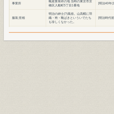
靴産業発祥の地 当時の東京市京
事業所
[明治40年(
橋区入船町5丁目1番地
明治の紳士(?)風俗。山高帽に羽
服装;世相
織・袴・靴ばきといういでたち
[明治時代初
も珍しくなかった。
陸軍兵部大輔 大村益次郎
役員;経営者
(1824~69)
明治初年(1
製品;商品
明治時代の陸軍軍靴の変遷
(1886年)
「調練歩行の図」よし藤画 慶応
3年幕府軍の歩兵によるフラン
ス式訓練の情景。指揮官や軍楽
靴;風俗
慶応3年(18
隊は靴ばきだが、一般兵はほと
んど草履ばきであった。(浅井収
氏蔵)
設備
欧米の手製靴時代の工具