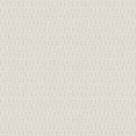
明治3年12月8日付「横浜毎日新
広告宣伝
聞」に西村勝三が出した求人広
明治3年(18
告
日露戦争当時、朝日新聞に掲出
広告宣伝
[明治37年(1
された靴の広告
明治15年、銀座尾張町2丁目15
事業所
番地に開店した「レマルシャン
明治15年(1
靴店」。
オランダ出身の靴師の先覚者 エ
技術;経営者
フ・ジェ・レマルシャン
伊勢勝造靴場の靴のカタログ。
西村勝三の出身地である千葉県
商品;広告宣伝
佐倉市で最近発見された日本で
最初の靴のカタログ。
桜組銀座店の製靴注文帳。(明治
販売
明治10年(1
10年ごろ)
明治6年、米欧使節団一行、ワ
シントンで写す。皆、靴を履い
ている。正使の岩倉は、和服の