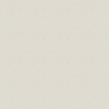
明治17年さらに「桜組」と改称
した。
大沢省三 のちに日本製靴の初代
経営者;役員
[明治10年(1
専務取締役となった。
経営者
若き日の渋沢栄一
[明治12年(1
投資
元佐倉藩主・堀田正倫
[明治12年(1
明治中期における桜組の全景。
事業所
[明治中期(1
(築地)
隅田川に面した向島に設けられ
事業所
[明治中期(1
た桜組の製革場。
「桜組」として西村勝三の製
靴・製革事業は立て直しに成功
した。その本店は、築地1丁目
事業所
ほぼ現在の中央区役所の地にあ
[明治14年(1
った。また、銀座3丁目には出
張所を設け、往来する人々の目
を引いた。
ワーグマン描く、西南戦争に向
かう官軍の警ら隊。主として関
靴;風俗
東以北の旧士族が多く応募した