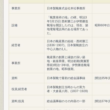
事業所
日本製靴株式会社本社事務所
「靴業発祥の地」の碑。明治3
年3月15日 西村勝三が伊勢勝造
設備
靴場を開設したのは、現在、築
昭和60年(1
地電報電話局のある場所であっ
た。
日本の靴産業の始祖・西村勝三
経営者
(1836~1907)。日本製靴創立の
中心人物の1人。
靴産業の創業と縁故の深い築
地・銀座界隈。明治初期(廃藩置
事業所
県前)明治~3年頃。伊勢勝造靴場
創業の地。昭和後期。
資料
日本製靴で最初の総会議事録
[明治35年(
日本製靴創立当時からの実力
役員;経営者
者・大倉喜八郎。(1837~1928)
資料;役員
総会議事録のその内容の一部
[明治37年(