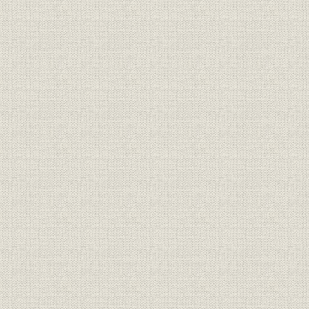
靴;風俗
正装で、これも靴を履いてい
明治6年(18
る。左から木戸孝充、山口尚
芳、岩倉具視、伊藤博文、大久
保利通。
『明治七年府県物産表』におけ
靴;生産
明治7年(18
る靴の算出額
画家ワーグマンは、神戸で靴を
履く日本人を観察してスケッチ
を明治13年11月発行の英国の大
靴;風俗
衆週刊誌に掲載した。「結果と
明治13年(1
してウオノ目がはやることは確
実」と皮肉な注がつけられてい
る。
「依田西村組造靴場本店」。
『東京名家繁昌図録』に、その
事業所
石版画が掲載された。その後、
明治17年(1