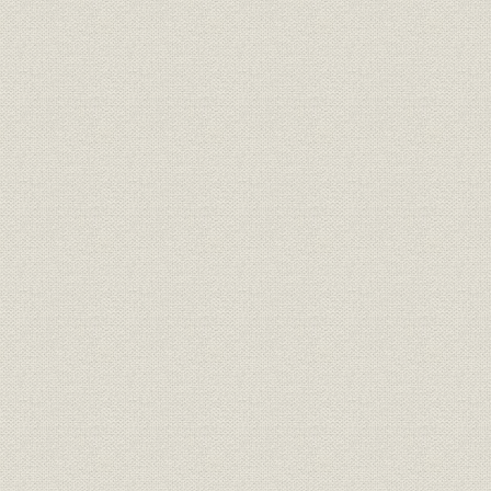
島合名系)
通貨
日銀券発行前の政府紙幣10円札
[明治10年代
明治15年、日本銀行の開業当時
の建物は永代橋際にあった。な
金融機関
明治15年(1
お、のちに現在地の日本橋・本
石町へ移転
明治の錦絵「靴製造場の図」静
製造工程
[明治12年(1
斎年一・画
『東京流行細見記』の中の靴師
資料
たち。(明治18年刊、告解図書館
明治18年(1
蔵)
楊州周延「貴顕舞踏(きけんぶと
う)の略図」。女性の夜会服は、
襟元が広くあいたイブニング・
靴;風俗
ドレス調が普通だが、図のよう
[明治20年(1
に襟元を包むのは、和服の習慣
から肌をあらわにすることを慎
んだからであろう(樋口弘氏蔵)
明治20年代東京各工場の靴の製
明治20年(1
生産;業界
造実績
(1898年)