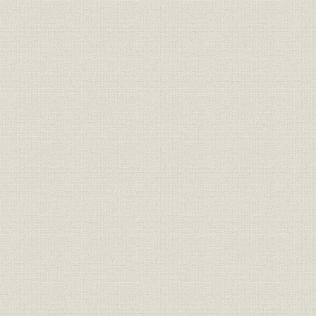
のとみられている。
明治期の靴のいろいろ(平出鏗二
商品;風俗
[明治期中頃(
郎著『東京風俗史』より)
明治初期の官営鉄道の蒸気機関
風俗
車。鉄道員の制服も文明開化の
明治初期(1
においがする。
札幌の老舗「イワイ靴店」は、
もともと伊勢勝造靴場で製靴業
を学んだ初代・岩井信六が、明
業界
[明治10年代
治11年北海道に渡って始めたも
の。北海道物産共進会で何度か
入選している(イワイ靴店提供)
東京府統計表による明治前期に
明治9年(18
事業所
おける製靴工場の概要(明治
(1881年)
9~14年)
文明開化(明治20年ごろまで)の
明治9年(18
生産
靴の製造実績
(1887年)
日本製靴(株)の創立系統図(桜組
慶応(1860
沿革
系、東京製皮系、大蔵組系、福
治43年)