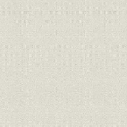
明治17年さらに「桜組」と改称
した。
大沢省三 のちに日本製靴の初代
経営者;役員
[明治10年(1
専務取締役となった。
経営者
若き日の渋沢栄一
[明治12年(1
投資
元佐倉藩主・堀田正倫
[明治12年(1
明治中期における桜組の全景。
事業所
[明治中期(1
(築地)
隅田川に面した向島に設けられ
事業所
[明治中期(1
た桜組の製革場。
「桜組」として西村勝三の製
靴・製革事業は立て直しに成功
した。その本店は、築地1丁目
事業所
ほぼ現在の中央区役所の地にあ
[明治14年(1
った。また、銀座3丁目には出
張所を設け、往来する人々の目
を引いた。
ワーグマン描く、西南戦争に向
かう官軍の警ら隊。主として関
靴;風俗
東以北の旧士族が多く応募した