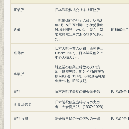
事業所
日本製靴株式会社本社事務所
「靴業発祥の地」の碑。明治3
年3月15日 西村勝三が伊勢勝造
設備
靴場を開設したのは、現在、築
昭和60年(1
地電報電話局のある場所であっ
た。
日本の靴産業の始祖・西村勝三
経営者
(1836~1907)。日本製靴創立の
中心人物の1人。
靴産業の創業と縁故の深い築
地・銀座界隈。明治初期(廃藩置
事業所
県前)明治~3年頃。伊勢勝造靴場
創業の地。昭和後期。
資料
日本製靴で最初の総会議事録
[明治35年(
日本製靴創立当時からの実力
役員;経営者
者・大倉喜八郎。(1837~1928)
資料;役員
総会議事録のその内容の一部
[明治37年(