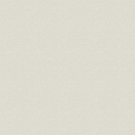
明治3年12月8日付「横浜毎日新
広告宣伝
聞」に西村勝三が出した求人広
明治3年(18
告
日露戦争当時、朝日新聞に掲出
広告宣伝
[明治37年(1
された靴の広告
明治15年、銀座尾張町2丁目15
事業所
番地に開店した「レマルシャン
明治15年(1
靴店」。
オランダ出身の靴師の先覚者 エ
技術;経営者
フ・ジェ・レマルシャン
伊勢勝造靴場の靴のカタログ。
西村勝三の出身地である千葉県
商品;広告宣伝
佐倉市で最近発見された日本で
最初の靴のカタログ。
桜組銀座店の製靴注文帳。(明治
販売
明治10年(1
10年ごろ)
明治6年、米欧使節団一行、ワ
シントンで写す。皆、靴を履い
ている。正使の岩倉は、和服の