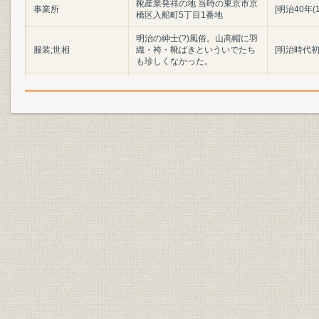
靴産業発祥の地 当時の東京市京
事業所
[明治40年(
橋区入船町5丁目1番地
明治の紳士(?)風俗。山高帽に羽
服装;世相
織・袴・靴ばきといういでたち
[明治時代初
も珍しくなかった。
陸軍兵部大輔 大村益次郎
役員;経営者
(1824~69)
明治初年(1
製品;商品
明治時代の陸軍軍靴の変遷
(1886年)
「調練歩行の図」よし藤画 慶応
3年幕府軍の歩兵によるフラン
ス式訓練の情景。指揮官や軍楽
靴;風俗
慶応3年(18
隊は靴ばきだが、一般兵はほと
んど草履ばきであった。(浅井収
氏蔵)
設備
欧米の手製靴時代の工具