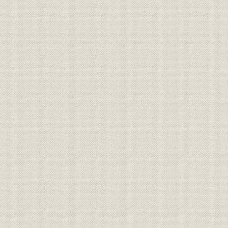
島合名系)
通貨
日銀券発行前の政府紙幣10円札
[明治10年代
明治15年、日本銀行の開業当時
の建物は永代橋際にあった。な
金融機関
明治15年(1
お、のちに現在地の日本橋・本
石町へ移転
明治の錦絵「靴製造場の図」静
製造工程
[明治12年(1
斎年一・画
『東京流行細見記』の中の靴師
資料
たち。(明治18年刊、告解図書館
明治18年(1
蔵)
楊州周延「貴顕舞踏(きけんぶと
う)の略図」。女性の夜会服は、
襟元が広くあいたイブニング・
靴;風俗
ドレス調が普通だが、図のよう
[明治20年(1
に襟元を包むのは、和服の習慣
から肌をあらわにすることを慎
んだからであろう(樋口弘氏蔵)
明治20年代東京各工場の靴の製
明治20年(1
生産;業界
造実績
(1898年)