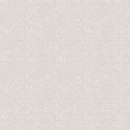
のとみられている。
明治期の靴のいろいろ(平出鏗二
商品;風俗
[明治期中頃(
郎著『東京風俗史』より)
明治初期の官営鉄道の蒸気機関
風俗
車。鉄道員の制服も文明開化の
明治初期(1
においがする。
札幌の老舗「イワイ靴店」は、
もともと伊勢勝造靴場で製靴業
を学んだ初代・岩井信六が、明
業界
[明治10年代
治11年北海道に渡って始めたも
の。北海道物産共進会で何度か
入選している(イワイ靴店提供)
東京府統計表による明治前期に
明治9年(18
事業所
おける製靴工場の概要(明治
(1881年)
9~14年)
文明開化(明治20年ごろまで)の
明治9年(18
生産
靴の製造実績
(1887年)
日本製靴(株)の創立系統図(桜組
慶応(1860
沿革
系、東京製皮系、大蔵組系、福
治43年)