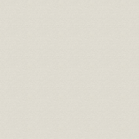
靴;風俗
正装で、これも靴を履いてい
明治6年(18
る。左から木戸孝充、山口尚
芳、岩倉具視、伊藤博文、大久
保利通。
『明治七年府県物産表』におけ
靴;生産
明治7年(18
る靴の算出額
画家ワーグマンは、神戸で靴を
履く日本人を観察してスケッチ
を明治13年11月発行の英国の大
靴;風俗
衆週刊誌に掲載した。「結果と
明治13年(1
してウオノ目がはやることは確
実」と皮肉な注がつけられてい
る。
「依田西村組造靴場本店」。
『東京名家繁昌図録』に、その
事業所
石版画が掲載された。その後、
明治17年(1