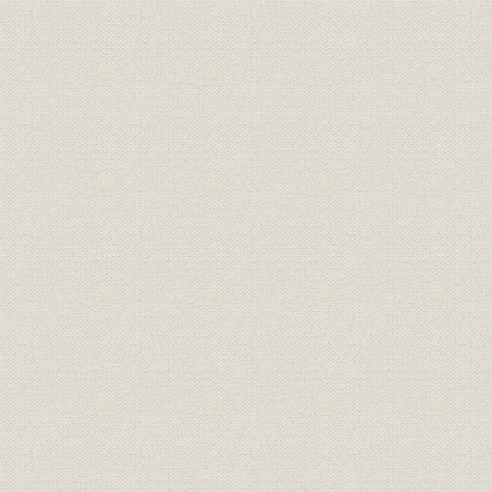
のとみられている。
明治期の靴のいろいろ(平出鏗二
商品;風俗
[明治期中頃(
郎著『東京風俗史』より)
明治初期の官営鉄道の蒸気機関
風俗
車。鉄道員の制服も文明開化の
明治初期(1
においがする。
札幌の老舗「イワイ靴店」は、
もともと伊勢勝造靴場で製靴業
を学んだ初代・岩井信六が、明
業界
[明治10年代
治11年北海道に渡って始めたも
の。北海道物産共進会で何度か
入選している(イワイ靴店提供)
東京府統計表による明治前期に
明治9年(18
事業所
おける製靴工場の概要(明治
(1881年)
9~14年)
文明開化(明治20年ごろまで)の
明治9年(18
生産
靴の製造実績
(1887年)
日本製靴(株)の創立系統図(桜組
慶応(1860
沿革
系、東京製皮系、大蔵組系、福
治43年)