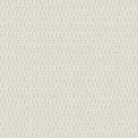
靴;風俗
正装で、これも靴を履いてい
明治6年(18
る。左から木戸孝充、山口尚
芳、岩倉具視、伊藤博文、大久
保利通。
『明治七年府県物産表』におけ
靴;生産
明治7年(18
る靴の算出額
画家ワーグマンは、神戸で靴を
履く日本人を観察してスケッチ
を明治13年11月発行の英国の大
靴;風俗
衆週刊誌に掲載した。「結果と
明治13年(1
してウオノ目がはやることは確
実」と皮肉な注がつけられてい
る。
「依田西村組造靴場本店」。
『東京名家繁昌図録』に、その
事業所
石版画が掲載された。その後、
明治17年(1