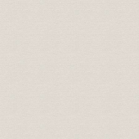
明治17年さらに「桜組」と改称
した。
大沢省三 のちに日本製靴の初代
経営者;役員
[明治10年(1
専務取締役となった。
経営者
若き日の渋沢栄一
[明治12年(1
投資
元佐倉藩主・堀田正倫
[明治12年(1
明治中期における桜組の全景。
事業所
[明治中期(1
(築地)
隅田川に面した向島に設けられ
事業所
[明治中期(1
た桜組の製革場。
「桜組」として西村勝三の製
靴・製革事業は立て直しに成功
した。その本店は、築地1丁目
事業所
ほぼ現在の中央区役所の地にあ
[明治14年(1
った。また、銀座3丁目には出
張所を設け、往来する人々の目
を引いた。
ワーグマン描く、西南戦争に向
かう官軍の警ら隊。主として関
靴;風俗
東以北の旧士族が多く応募した