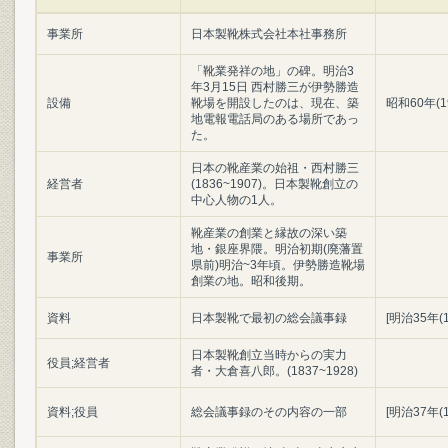
事業所
日本製靴株式会社本社事務所
「靴業発祥の地」の碑。明治3
年3月15日 西村勝三が伊勢勝造
設備
靴場を開設したのは、現在、築
昭和60年(1
地電報電話局のある場所であっ
た。
日本の靴産業の始祖・西村勝三
経営者
(1836~1907)。日本製靴創立の
中心人物の1人。
靴産業の創業と縁故の深い築
地・銀座界隈。明治初期(廃藩置
事業所
県前)明治~3年頃。伊勢勝造靴場
創業の地。昭和後期。
資料
日本製靴で最初の総会議事録
[明治35年(
日本製靴創立当時からの実力
役員;経営者
者・大倉喜八郎。(1837~1928)
資料;役員
総会議事録のその内容の一部
[明治37年(