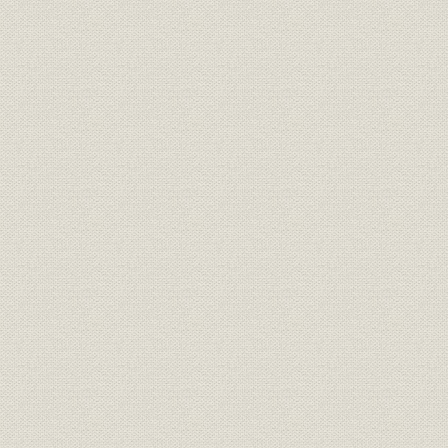
島合名系)
通貨
日銀券発行前の政府紙幣10円札
[明治10年代
明治15年、日本銀行の開業当時
の建物は永代橋際にあった。な
金融機関
明治15年(1
お、のちに現在地の日本橋・本
石町へ移転
明治の錦絵「靴製造場の図」静
製造工程
[明治12年(1
斎年一・画
『東京流行細見記』の中の靴師
資料
たち。(明治18年刊、告解図書館
明治18年(1
蔵)
楊州周延「貴顕舞踏(きけんぶと
う)の略図」。女性の夜会服は、
襟元が広くあいたイブニング・
靴;風俗
ドレス調が普通だが、図のよう
[明治20年(1
に襟元を包むのは、和服の習慣
から肌をあらわにすることを慎
んだからであろう(樋口弘氏蔵)
明治20年代東京各工場の靴の製
明治20年(1
生産;業界
造実績
(1898年)