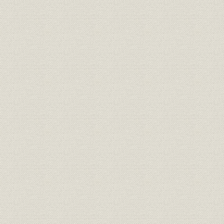
明治3年12月8日付「横浜毎日新
広告宣伝
聞」に西村勝三が出した求人広
明治3年(18
告
日露戦争当時、朝日新聞に掲出
広告宣伝
[明治37年(1
された靴の広告
明治15年、銀座尾張町2丁目15
事業所
番地に開店した「レマルシャン
明治15年(1
靴店」。
オランダ出身の靴師の先覚者 エ
技術;経営者
フ・ジェ・レマルシャン
伊勢勝造靴場の靴のカタログ。
西村勝三の出身地である千葉県
商品;広告宣伝
佐倉市で最近発見された日本で
最初の靴のカタログ。
桜組銀座店の製靴注文帳。(明治
販売
明治10年(1
10年ごろ)
明治6年、米欧使節団一行、ワ
シントンで写す。皆、靴を履い
ている。正使の岩倉は、和服の