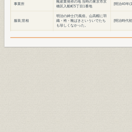
靴産業発祥の地 当時の東京市京
事業所
[明治40年(
橋区入船町5丁目1番地
明治の紳士(?)風俗。山高帽に羽
服装;世相
織・袴・靴ばきといういでたち
[明治時代初
も珍しくなかった。
陸軍兵部大輔 大村益次郎
役員;経営者
(1824~69)
明治初年(1
製品;商品
明治時代の陸軍軍靴の変遷
(1886年)
「調練歩行の図」よし藤画 慶応
3年幕府軍の歩兵によるフラン
ス式訓練の情景。指揮官や軍楽
靴;風俗
慶応3年(18
隊は靴ばきだが、一般兵はほと
んど草履ばきであった。(浅井収
氏蔵)
設備
欧米の手製靴時代の工具