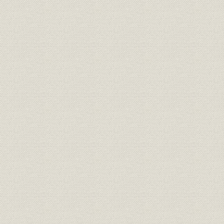
が、心なしか軍靴の足音も堂々
と聞こえたとぃう。
「桜組」の商標。サクラの花と
商標
葉に英文をあしらい、なかなか
[明治17年(1
斬新なデザインである。
東京府統計表による明治前期に
明治9年(18
経営
おける製靴工場の概要(明治
(1881年)
9~14年)
弾 直樹 旧幕以来の伝統を活かし
つつ、製革・製靴事業に洋式手
経営者
[明治2年(1
法を取り入れることに意欲的だ
った。
革職教師チアレス・ヘンニンゲ
資料
[明治4年(18
ルの雇い入れ文書。
「弾北岡組」の運営は実際上
は、製靴場と製革場とに分かれ
ていたらしい。浅草・亀岡町の
靴製造所は、主として弾直樹の
事業所
[明治5年(18
手で、また千住に近い地方町橋
場の革製造所は、三井組の北岡
文兵衛の手で運営されていたも