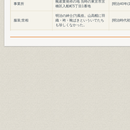
靴産業発祥の地 当時の東京市京
事業所
[明治40年(
橋区入船町5丁目1番地
明治の紳士(?)風俗。山高帽に羽
服装;世相
織・袴・靴ばきといういでたち
[明治時代初
も珍しくなかった。
陸軍兵部大輔 大村益次郎
役員;経営者
(1824~69)
明治初年(1
製品;商品
明治時代の陸軍軍靴の変遷
(1886年)
「調練歩行の図」よし藤画 慶応
3年幕府軍の歩兵によるフラン
ス式訓練の情景。指揮官や軍楽
靴;風俗
慶応3年(18
隊は靴ばきだが、一般兵はほと
んど草履ばきであった。(浅井収
氏蔵)
設備
欧米の手製靴時代の工具