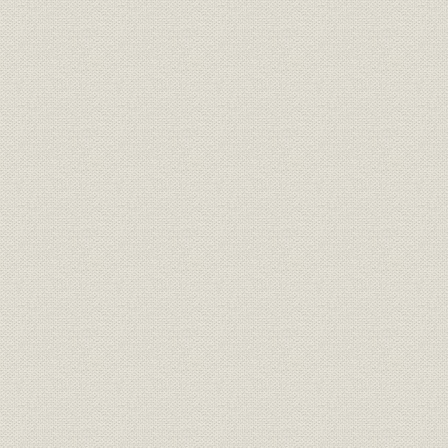
明治3年12月8日付「横浜毎日新
広告宣伝
聞」に西村勝三が出した求人広
明治3年(18
告
日露戦争当時、朝日新聞に掲出
広告宣伝
[明治37年(1
された靴の広告
明治15年、銀座尾張町2丁目15
事業所
番地に開店した「レマルシャン
明治15年(1
靴店」。
オランダ出身の靴師の先覚者 エ
技術;経営者
フ・ジェ・レマルシャン
伊勢勝造靴場の靴のカタログ。
西村勝三の出身地である千葉県
商品;広告宣伝
佐倉市で最近発見された日本で
最初の靴のカタログ。
桜組銀座店の製靴注文帳。(明治
販売
明治10年(1
10年ごろ)
明治6年、米欧使節団一行、ワ
シントンで写す。皆、靴を履い
ている。正使の岩倉は、和服の