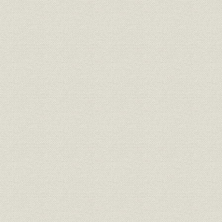
島合名系)
通貨
日銀券発行前の政府紙幣10円札
[明治10年代
明治15年、日本銀行の開業当時
の建物は永代橋際にあった。な
金融機関
明治15年(1
お、のちに現在地の日本橋・本
石町へ移転
明治の錦絵「靴製造場の図」静
製造工程
[明治12年(1
斎年一・画
『東京流行細見記』の中の靴師
資料
たち。(明治18年刊、告解図書館
明治18年(1
蔵)
楊州周延「貴顕舞踏(きけんぶと
う)の略図」。女性の夜会服は、
襟元が広くあいたイブニング・
靴;風俗
ドレス調が普通だが、図のよう
[明治20年(1
に襟元を包むのは、和服の習慣
から肌をあらわにすることを慎
んだからであろう(樋口弘氏蔵)
明治20年代東京各工場の靴の製
明治20年(1
生産;業界
造実績
(1898年)