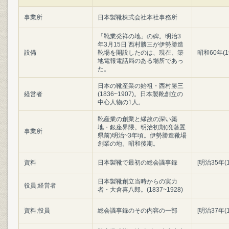
事業所
日本製靴株式会社本社事務所
「靴業発祥の地」の碑。明治3
年3月15日 西村勝三が伊勢勝造
設備
靴場を開設したのは、現在、築
昭和60年(1
地電報電話局のある場所であっ
た。
日本の靴産業の始祖・西村勝三
経営者
(1836~1907)。日本製靴創立の
中心人物の1人。
靴産業の創業と縁故の深い築
地・銀座界隈。明治初期(廃藩置
事業所
県前)明治~3年頃。伊勢勝造靴場
創業の地。昭和後期。
資料
日本製靴で最初の総会議事録
[明治35年(
日本製靴創立当時からの実力
役員;経営者
者・大倉喜八郎。(1837~1928)
資料;役員
総会議事録のその内容の一部
[明治37年(