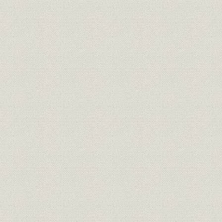
のとみられている。
明治期の靴のいろいろ(平出鏗二
商品;風俗
[明治期中頃(
郎著『東京風俗史』より)
明治初期の官営鉄道の蒸気機関
風俗
車。鉄道員の制服も文明開化の
明治初期(1
においがする。
札幌の老舗「イワイ靴店」は、
もともと伊勢勝造靴場で製靴業
を学んだ初代・岩井信六が、明
業界
[明治10年代
治11年北海道に渡って始めたも
の。北海道物産共進会で何度か
入選している(イワイ靴店提供)
東京府統計表による明治前期に
明治9年(18
事業所
おける製靴工場の概要(明治
(1881年)
9~14年)
文明開化(明治20年ごろまで)の
明治9年(18
生産
靴の製造実績
(1887年)
日本製靴(株)の創立系統図(桜組
慶応(1860
沿革
系、東京製皮系、大蔵組系、福
治43年)