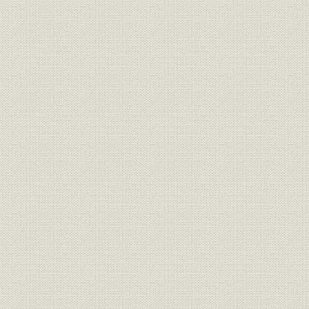
明治17年さらに「桜組」と改称
した。
大沢省三 のちに日本製靴の初代
経営者;役員
[明治10年(1
専務取締役となった。
経営者
若き日の渋沢栄一
[明治12年(1
投資
元佐倉藩主・堀田正倫
[明治12年(1
明治中期における桜組の全景。
事業所
[明治中期(1
(築地)
隅田川に面した向島に設けられ
事業所
[明治中期(1
た桜組の製革場。
「桜組」として西村勝三の製
靴・製革事業は立て直しに成功
した。その本店は、築地1丁目
事業所
ほぼ現在の中央区役所の地にあ
[明治14年(1
った。また、銀座3丁目には出
張所を設け、往来する人々の目
を引いた。
ワーグマン描く、西南戦争に向
かう官軍の警ら隊。主として関
靴;風俗
東以北の旧士族が多く応募した