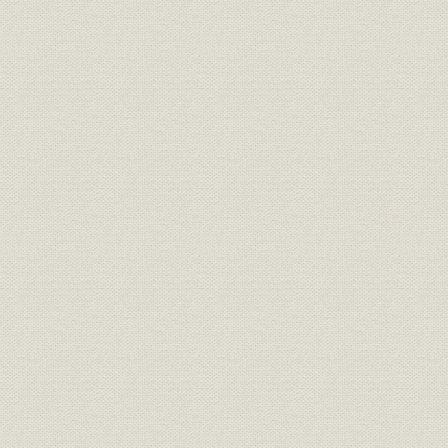
靴;風俗
正装で、これも靴を履いてい
明治6年(18
る。左から木戸孝充、山口尚
芳、岩倉具視、伊藤博文、大久
保利通。
『明治七年府県物産表』におけ
靴;生産
明治7年(18
る靴の算出額
画家ワーグマンは、神戸で靴を
履く日本人を観察してスケッチ
を明治13年11月発行の英国の大
靴;風俗
衆週刊誌に掲載した。「結果と
明治13年(1
してウオノ目がはやることは確
実」と皮肉な注がつけられてい
る。
「依田西村組造靴場本店」。
『東京名家繁昌図録』に、その
事業所
石版画が掲載された。その後、
明治17年(1