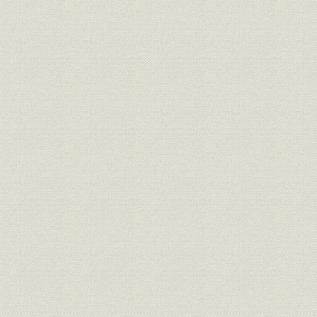
靴;風俗
正装で、これも靴を履いてい
明治6年(18
る。左から木戸孝充、山口尚
芳、岩倉具視、伊藤博文、大久
保利通。
『明治七年府県物産表』におけ
靴;生産
明治7年(18
る靴の算出額
画家ワーグマンは、神戸で靴を
履く日本人を観察してスケッチ
を明治13年11月発行の英国の大
靴;風俗
衆週刊誌に掲載した。「結果と
明治13年(1
してウオノ目がはやることは確
実」と皮肉な注がつけられてい
る。
「依田西村組造靴場本店」。
『東京名家繁昌図録』に、その
事業所
石版画が掲載された。その後、
明治17年(1