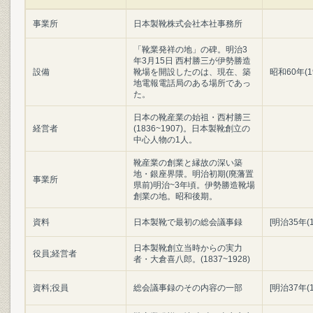
事業所
日本製靴株式会社本社事務所
「靴業発祥の地」の碑。明治3
年3月15日 西村勝三が伊勢勝造
設備
靴場を開設したのは、現在、築
昭和60年(1
地電報電話局のある場所であっ
た。
日本の靴産業の始祖・西村勝三
経営者
(1836~1907)。日本製靴創立の
中心人物の1人。
靴産業の創業と縁故の深い築
地・銀座界隈。明治初期(廃藩置
事業所
県前)明治~3年頃。伊勢勝造靴場
創業の地。昭和後期。
資料
日本製靴で最初の総会議事録
[明治35年(
日本製靴創立当時からの実力
役員;経営者
者・大倉喜八郎。(1837~1928)
資料;役員
総会議事録のその内容の一部
[明治37年(