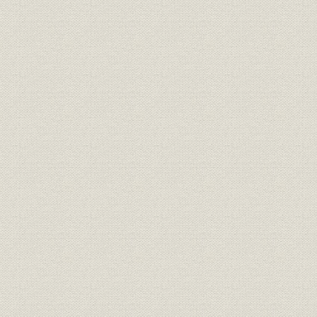
明治3年12月8日付「横浜毎日新
広告宣伝
聞」に西村勝三が出した求人広
明治3年(18
告
日露戦争当時、朝日新聞に掲出
広告宣伝
[明治37年(1
された靴の広告
明治15年、銀座尾張町2丁目15
事業所
番地に開店した「レマルシャン
明治15年(1
靴店」。
オランダ出身の靴師の先覚者 エ
技術;経営者
フ・ジェ・レマルシャン
伊勢勝造靴場の靴のカタログ。
西村勝三の出身地である千葉県
商品;広告宣伝
佐倉市で最近発見された日本で
最初の靴のカタログ。
桜組銀座店の製靴注文帳。(明治
販売
明治10年(1
10年ごろ)
明治6年、米欧使節団一行、ワ
シントンで写す。皆、靴を履い
ている。正使の岩倉は、和服の