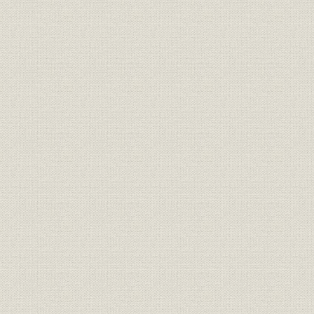
島合名系)
通貨
日銀券発行前の政府紙幣10円札
[明治10年代
明治15年、日本銀行の開業当時
の建物は永代橋際にあった。な
金融機関
明治15年(1
お、のちに現在地の日本橋・本
石町へ移転
明治の錦絵「靴製造場の図」静
製造工程
[明治12年(1
斎年一・画
『東京流行細見記』の中の靴師
資料
たち。(明治18年刊、告解図書館
明治18年(1
蔵)
楊州周延「貴顕舞踏(きけんぶと
う)の略図」。女性の夜会服は、
襟元が広くあいたイブニング・
靴;風俗
ドレス調が普通だが、図のよう
[明治20年(1
に襟元を包むのは、和服の習慣
から肌をあらわにすることを慎
んだからであろう(樋口弘氏蔵)
明治20年代東京各工場の靴の製
明治20年(1
生産;業界
造実績
(1898年)