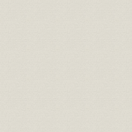
明治17年さらに「桜組」と改称
した。
大沢省三 のちに日本製靴の初代
経営者;役員
[明治10年(1
専務取締役となった。
経営者
若き日の渋沢栄一
[明治12年(1
投資
元佐倉藩主・堀田正倫
[明治12年(1
明治中期における桜組の全景。
事業所
[明治中期(1
(築地)
隅田川に面した向島に設けられ
事業所
[明治中期(1
た桜組の製革場。
「桜組」として西村勝三の製
靴・製革事業は立て直しに成功
した。その本店は、築地1丁目
事業所
ほぼ現在の中央区役所の地にあ
[明治14年(1
った。また、銀座3丁目には出
張所を設け、往来する人々の目
を引いた。
ワーグマン描く、西南戦争に向
かう官軍の警ら隊。主として関
靴;風俗
東以北の旧士族が多く応募した