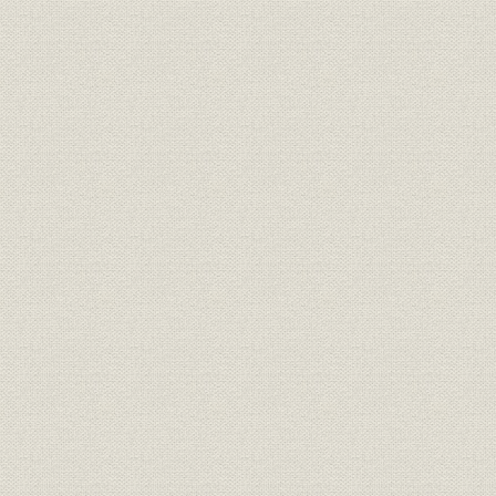
のとみられている。
明治期の靴のいろいろ(平出鏗二
商品;風俗
[明治期中頃(
郎著『東京風俗史』より)
明治初期の官営鉄道の蒸気機関
風俗
車。鉄道員の制服も文明開化の
明治初期(1
においがする。
札幌の老舗「イワイ靴店」は、
もともと伊勢勝造靴場で製靴業
を学んだ初代・岩井信六が、明
業界
[明治10年代
治11年北海道に渡って始めたも
の。北海道物産共進会で何度か
入選している(イワイ靴店提供)
東京府統計表による明治前期に
明治9年(18
事業所
おける製靴工場の概要(明治
(1881年)
9~14年)
文明開化(明治20年ごろまで)の
明治9年(18
生産
靴の製造実績
(1887年)
日本製靴(株)の創立系統図(桜組
慶応(1860
沿革
系、東京製皮系、大蔵組系、福
治43年)