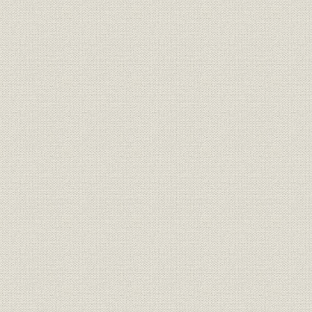
が、心なしか軍靴の足音も堂々
と聞こえたとぃう。
「桜組」の商標。サクラの花と
商標
葉に英文をあしらい、なかなか
[明治17年(1
斬新なデザインである。
東京府統計表による明治前期に
明治9年(18
経営
おける製靴工場の概要(明治
(1881年)
9~14年)
弾 直樹 旧幕以来の伝統を活かし
つつ、製革・製靴事業に洋式手
経営者
[明治2年(1
法を取り入れることに意欲的だ
った。
革職教師チアレス・ヘンニンゲ
資料
[明治4年(18
ルの雇い入れ文書。
「弾北岡組」の運営は実際上
は、製靴場と製革場とに分かれ
ていたらしい。浅草・亀岡町の
靴製造所は、主として弾直樹の
事業所
[明治5年(18
手で、また千住に近い地方町橋
場の革製造所は、三井組の北岡
文兵衛の手で運営されていたも