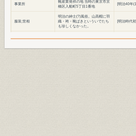
靴産業発祥の地 当時の東京市京
事業所
[明治40年(
橋区入船町5丁目1番地
明治の紳士(?)風俗。山高帽に羽
服装;世相
織・袴・靴ばきといういでたち
[明治時代初
も珍しくなかった。
陸軍兵部大輔 大村益次郎
役員;経営者
(1824~69)
明治初年(1
製品;商品
明治時代の陸軍軍靴の変遷
(1886年)
「調練歩行の図」よし藤画 慶応
3年幕府軍の歩兵によるフラン
ス式訓練の情景。指揮官や軍楽
靴;風俗
慶応3年(18
隊は靴ばきだが、一般兵はほと
んど草履ばきであった。(浅井収
氏蔵)
設備
欧米の手製靴時代の工具