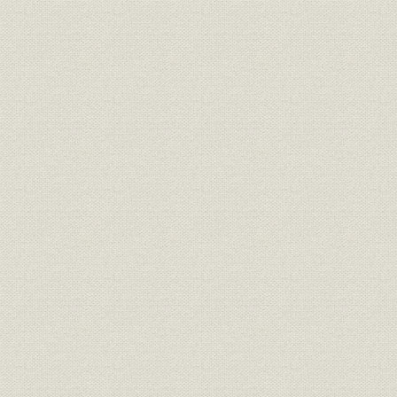
のとみられている。
明治期の靴のいろいろ(平出鏗二
商品;風俗
[明治期中頃(
郎著『東京風俗史』より)
明治初期の官営鉄道の蒸気機関
風俗
車。鉄道員の制服も文明開化の
明治初期(1
においがする。
札幌の老舗「イワイ靴店」は、
もともと伊勢勝造靴場で製靴業
を学んだ初代・岩井信六が、明
業界
[明治10年代
治11年北海道に渡って始めたも
の。北海道物産共進会で何度か
入選している(イワイ靴店提供)
東京府統計表による明治前期に
明治9年(18
事業所
おける製靴工場の概要(明治
(1881年)
9~14年)
文明開化(明治20年ごろまで)の
明治9年(18
生産
靴の製造実績
(1887年)
日本製靴(株)の創立系統図(桜組
慶応(1860
沿革
系、東京製皮系、大蔵組系、福
治43年)