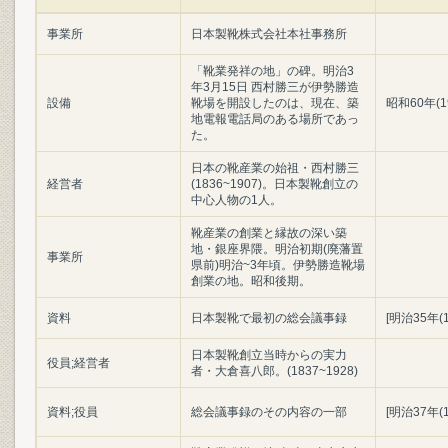
事業所
日本製靴株式会社本社事務所
「靴業発祥の地」の碑。明治3
年3月15日 西村勝三が伊勢勝造
設備
靴場を開設したのは、現在、築
昭和60年(1
地電報電話局のある場所であっ
た。
日本の靴産業の始祖・西村勝三
経営者
(1836~1907)。日本製靴創立の
中心人物の1人。
靴産業の創業と縁故の深い築
地・銀座界隈。明治初期(廃藩置
事業所
県前)明治~3年頃。伊勢勝造靴場
創業の地。昭和後期。
資料
日本製靴で最初の総会議事録
[明治35年(
日本製靴創立当時からの実力
役員;経営者
者・大倉喜八郎。(1837~1928)
資料;役員
総会議事録のその内容の一部
[明治37年(