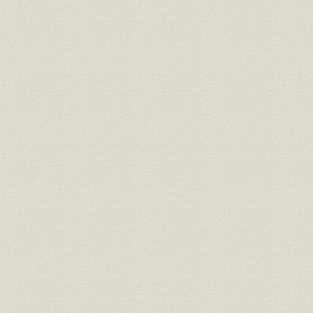
明治3年12月8日付「横浜毎日新
広告宣伝
聞」に西村勝三が出した求人広
明治3年(18
告
日露戦争当時、朝日新聞に掲出
広告宣伝
[明治37年(1
された靴の広告
明治15年、銀座尾張町2丁目15
事業所
番地に開店した「レマルシャン
明治15年(1
靴店」。
オランダ出身の靴師の先覚者 エ
技術;経営者
フ・ジェ・レマルシャン
伊勢勝造靴場の靴のカタログ。
西村勝三の出身地である千葉県
商品;広告宣伝
佐倉市で最近発見された日本で
最初の靴のカタログ。
桜組銀座店の製靴注文帳。(明治
販売
明治10年(1
10年ごろ)
明治6年、米欧使節団一行、ワ
シントンで写す。皆、靴を履い
ている。正使の岩倉は、和服の