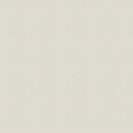
島合名系)
通貨
日銀券発行前の政府紙幣10円札
[明治10年代
明治15年、日本銀行の開業当時
の建物は永代橋際にあった。な
金融機関
明治15年(1
お、のちに現在地の日本橋・本
石町へ移転
明治の錦絵「靴製造場の図」静
製造工程
[明治12年(1
斎年一・画
『東京流行細見記』の中の靴師
資料
たち。(明治18年刊、告解図書館
明治18年(1
蔵)
楊州周延「貴顕舞踏(きけんぶと
う)の略図」。女性の夜会服は、
襟元が広くあいたイブニング・
靴;風俗
ドレス調が普通だが、図のよう
[明治20年(1
に襟元を包むのは、和服の習慣
から肌をあらわにすることを慎
んだからであろう(樋口弘氏蔵)
明治20年代東京各工場の靴の製
明治20年(1
生産;業界
造実績
(1898年)