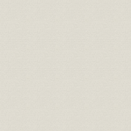
明治17年さらに「桜組」と改称
した。
大沢省三 のちに日本製靴の初代
経営者;役員
[明治10年(1
専務取締役となった。
経営者
若き日の渋沢栄一
[明治12年(1
投資
元佐倉藩主・堀田正倫
[明治12年(1
明治中期における桜組の全景。
事業所
[明治中期(1
(築地)
隅田川に面した向島に設けられ
事業所
[明治中期(1
た桜組の製革場。
「桜組」として西村勝三の製
靴・製革事業は立て直しに成功
した。その本店は、築地1丁目
事業所
ほぼ現在の中央区役所の地にあ
[明治14年(1
った。また、銀座3丁目には出
張所を設け、往来する人々の目
を引いた。
ワーグマン描く、西南戦争に向
かう官軍の警ら隊。主として関
靴;風俗
東以北の旧士族が多く応募した