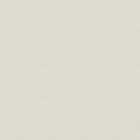
が、心なしか軍靴の足音も堂々
と聞こえたとぃう。
「桜組」の商標。サクラの花と
商標
葉に英文をあしらい、なかなか
[明治17年(1
斬新なデザインである。
東京府統計表による明治前期に
明治9年(18
経営
おける製靴工場の概要(明治
(1881年)
9~14年)
弾 直樹 旧幕以来の伝統を活かし
つつ、製革・製靴事業に洋式手
経営者
[明治2年(1
法を取り入れることに意欲的だ
った。
革職教師チアレス・ヘンニンゲ
資料
[明治4年(18
ルの雇い入れ文書。
「弾北岡組」の運営は実際上
は、製靴場と製革場とに分かれ
ていたらしい。浅草・亀岡町の
靴製造所は、主として弾直樹の
事業所
[明治5年(18
手で、また千住に近い地方町橋
場の革製造所は、三井組の北岡
文兵衛の手で運営されていたも