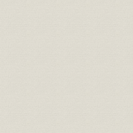
靴;風俗
正装で、これも靴を履いてい
明治6年(18
る。左から木戸孝充、山口尚
芳、岩倉具視、伊藤博文、大久
保利通。
『明治七年府県物産表』におけ
靴;生産
明治7年(18
る靴の算出額
画家ワーグマンは、神戸で靴を
履く日本人を観察してスケッチ
を明治13年11月発行の英国の大
靴;風俗
衆週刊誌に掲載した。「結果と
明治13年(1
してウオノ目がはやることは確
実」と皮肉な注がつけられてい
る。
「依田西村組造靴場本店」。
『東京名家繁昌図録』に、その
事業所
石版画が掲載された。その後、
明治17年(1