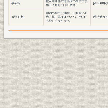
靴産業発祥の地 当時の東京市京
事業所
[明治40年(
橋区入船町5丁目1番地
明治の紳士(?)風俗。山高帽に羽
服装;世相
織・袴・靴ばきといういでたち
[明治時代初
も珍しくなかった。
陸軍兵部大輔 大村益次郎
役員;経営者
(1824~69)
明治初年(1
製品;商品
明治時代の陸軍軍靴の変遷
(1886年)
「調練歩行の図」よし藤画 慶応
3年幕府軍の歩兵によるフラン
ス式訓練の情景。指揮官や軍楽
靴;風俗
慶応3年(18
隊は靴ばきだが、一般兵はほと
んど草履ばきであった。(浅井収
氏蔵)
設備
欧米の手製靴時代の工具