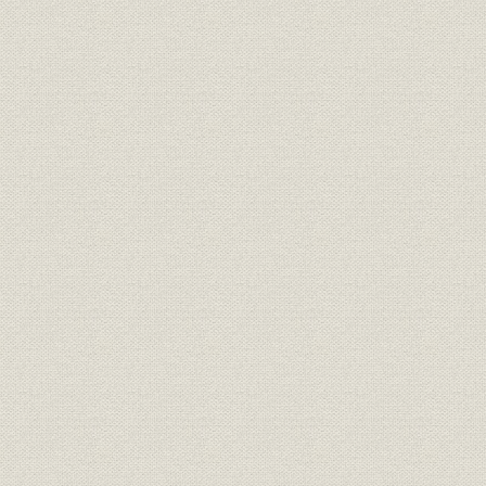
が、心なしか軍靴の足音も堂々
と聞こえたとぃう。
「桜組」の商標。サクラの花と
商標
葉に英文をあしらい、なかなか
[明治17年(1
斬新なデザインである。
東京府統計表による明治前期に
明治9年(18
経営
おける製靴工場の概要(明治
(1881年)
9~14年)
弾 直樹 旧幕以来の伝統を活かし
つつ、製革・製靴事業に洋式手
経営者
[明治2年(1
法を取り入れることに意欲的だ
った。
革職教師チアレス・ヘンニンゲ
資料
[明治4年(18
ルの雇い入れ文書。
「弾北岡組」の運営は実際上
は、製靴場と製革場とに分かれ
ていたらしい。浅草・亀岡町の
靴製造所は、主として弾直樹の
事業所
[明治5年(18
手で、また千住に近い地方町橋
場の革製造所は、三井組の北岡
文兵衛の手で運営されていたも