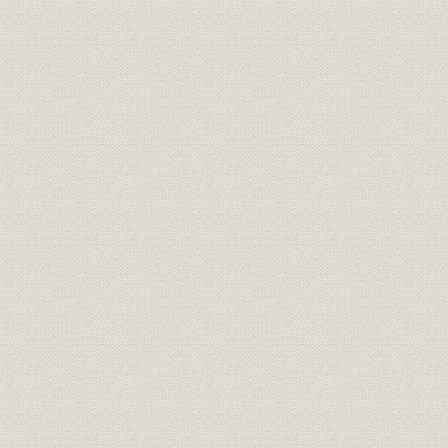
のとみられている。
明治期の靴のいろいろ(平出鏗二
商品;風俗
[明治期中頃(
郎著『東京風俗史』より)
明治初期の官営鉄道の蒸気機関
風俗
車。鉄道員の制服も文明開化の
明治初期(1
においがする。
札幌の老舗「イワイ靴店」は、
もともと伊勢勝造靴場で製靴業
を学んだ初代・岩井信六が、明
業界
[明治10年代
治11年北海道に渡って始めたも
の。北海道物産共進会で何度か
入選している(イワイ靴店提供)
東京府統計表による明治前期に
明治9年(18
事業所
おける製靴工場の概要(明治
(1881年)
9~14年)
文明開化(明治20年ごろまで)の
明治9年(18
生産
靴の製造実績
(1887年)
日本製靴(株)の創立系統図(桜組
慶応(1860
沿革
系、東京製皮系、大蔵組系、福
治43年)