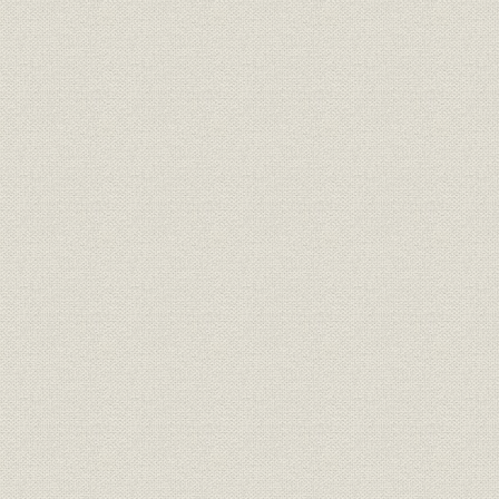
靴;風俗
正装で、これも靴を履いてい
明治6年(18
る。左から木戸孝充、山口尚
芳、岩倉具視、伊藤博文、大久
保利通。
『明治七年府県物産表』におけ
靴;生産
明治7年(18
る靴の算出額
画家ワーグマンは、神戸で靴を
履く日本人を観察してスケッチ
を明治13年11月発行の英国の大
靴;風俗
衆週刊誌に掲載した。「結果と
明治13年(1
してウオノ目がはやることは確
実」と皮肉な注がつけられてい
る。
「依田西村組造靴場本店」。
『東京名家繁昌図録』に、その
事業所
石版画が掲載された。その後、
明治17年(1