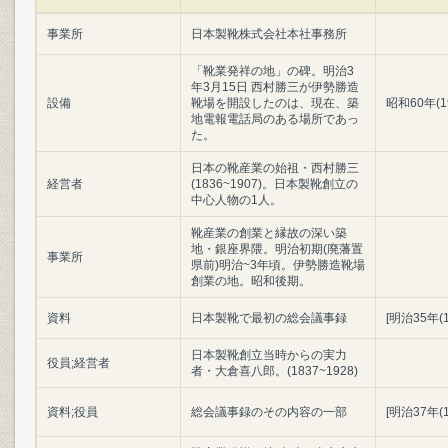
事業所
日本製靴株式会社本社事務所
「靴業発祥の地」の碑。明治3
年3月15日 西村勝三が伊勢勝造
設備
靴場を開設したのは、現在、築
昭和60年(1
地電報電話局のある場所であっ
た。
日本の靴産業の始祖・西村勝三
経営者
(1836~1907)。日本製靴創立の
中心人物の1人。
靴産業の創業と縁故の深い築
地・銀座界隈。明治初期(廃藩置
事業所
県前)明治~3年頃。伊勢勝造靴場
創業の地。昭和後期。
資料
日本製靴で最初の総会議事録
[明治35年(
日本製靴創立当時からの実力
役員;経営者
者・大倉喜八郎。(1837~1928)
資料;役員
総会議事録のその内容の一部
[明治37年(