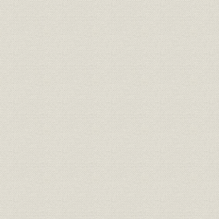
明治17年さらに「桜組」と改称
した。
大沢省三 のちに日本製靴の初代
経営者;役員
[明治10年(1
専務取締役となった。
経営者
若き日の渋沢栄一
[明治12年(1
投資
元佐倉藩主・堀田正倫
[明治12年(1
明治中期における桜組の全景。
事業所
[明治中期(1
(築地)
隅田川に面した向島に設けられ
事業所
[明治中期(1
た桜組の製革場。
「桜組」として西村勝三の製
靴・製革事業は立て直しに成功
した。その本店は、築地1丁目
事業所
ほぼ現在の中央区役所の地にあ
[明治14年(1
った。また、銀座3丁目には出
張所を設け、往来する人々の目
を引いた。
ワーグマン描く、西南戦争に向
かう官軍の警ら隊。主として関
靴;風俗
東以北の旧士族が多く応募した