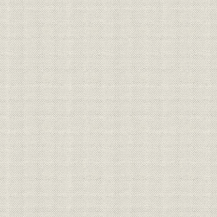
明治3年12月8日付「横浜毎日新
広告宣伝
聞」に西村勝三が出した求人広
明治3年(18
告
日露戦争当時、朝日新聞に掲出
広告宣伝
[明治37年(1
された靴の広告
明治15年、銀座尾張町2丁目15
事業所
番地に開店した「レマルシャン
明治15年(1
靴店」。
オランダ出身の靴師の先覚者 エ
技術;経営者
フ・ジェ・レマルシャン
伊勢勝造靴場の靴のカタログ。
西村勝三の出身地である千葉県
商品;広告宣伝
佐倉市で最近発見された日本で
最初の靴のカタログ。
桜組銀座店の製靴注文帳。(明治
販売
明治10年(1
10年ごろ)
明治6年、米欧使節団一行、ワ
シントンで写す。皆、靴を履い
ている。正使の岩倉は、和服の