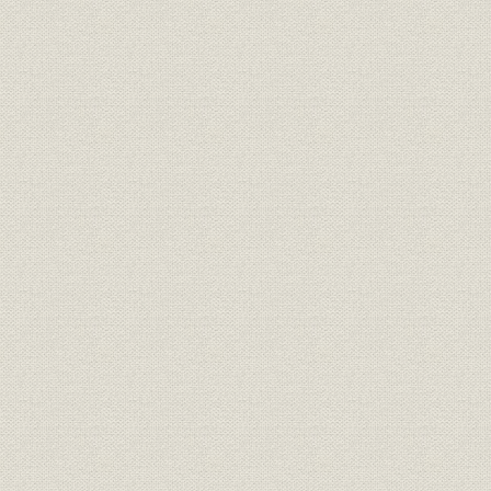
島合名系)
通貨
日銀券発行前の政府紙幣10円札
[明治10年代
明治15年、日本銀行の開業当時
の建物は永代橋際にあった。な
金融機関
明治15年(1
お、のちに現在地の日本橋・本
石町へ移転
明治の錦絵「靴製造場の図」静
製造工程
[明治12年(1
斎年一・画
『東京流行細見記』の中の靴師
資料
たち。(明治18年刊、告解図書館
明治18年(1
蔵)
楊州周延「貴顕舞踏(きけんぶと
う)の略図」。女性の夜会服は、
襟元が広くあいたイブニング・
靴;風俗
ドレス調が普通だが、図のよう
[明治20年(1
に襟元を包むのは、和服の習慣
から肌をあらわにすることを慎
んだからであろう(樋口弘氏蔵)
明治20年代東京各工場の靴の製
明治20年(1
生産;業界
造実績
(1898年)