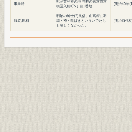
靴産業発祥の地 当時の東京市京
事業所
[明治40年(
橋区入船町5丁目1番地
明治の紳士(?)風俗。山高帽に羽
服装;世相
織・袴・靴ばきといういでたち
[明治時代初
も珍しくなかった。
陸軍兵部大輔 大村益次郎
役員;経営者
(1824~69)
明治初年(1
製品;商品
明治時代の陸軍軍靴の変遷
(1886年)
「調練歩行の図」よし藤画 慶応
3年幕府軍の歩兵によるフラン
ス式訓練の情景。指揮官や軍楽
靴;風俗
慶応3年(18
隊は靴ばきだが、一般兵はほと
んど草履ばきであった。(浅井収
氏蔵)
設備
欧米の手製靴時代の工具