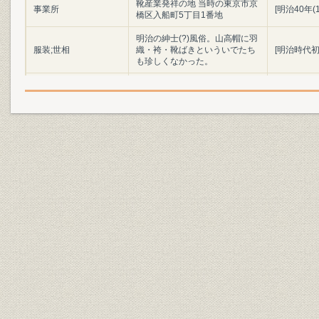
靴産業発祥の地 当時の東京市京
事業所
[明治40年(
橋区入船町5丁目1番地
明治の紳士(?)風俗。山高帽に羽
服装;世相
織・袴・靴ばきといういでたち
[明治時代初
も珍しくなかった。
陸軍兵部大輔 大村益次郎
役員;経営者
(1824~69)
明治初年(1
製品;商品
明治時代の陸軍軍靴の変遷
(1886年)
「調練歩行の図」よし藤画 慶応
3年幕府軍の歩兵によるフラン
ス式訓練の情景。指揮官や軍楽
靴;風俗
慶応3年(18
隊は靴ばきだが、一般兵はほと
んど草履ばきであった。(浅井収
氏蔵)
設備
欧米の手製靴時代の工具