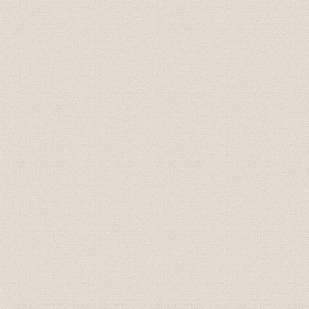
明治17年さらに「桜組」と改称
した。
大沢省三 のちに日本製靴の初代
経営者;役員
[明治10年(1
専務取締役となった。
経営者
若き日の渋沢栄一
[明治12年(1
投資
元佐倉藩主・堀田正倫
[明治12年(1
明治中期における桜組の全景。
事業所
[明治中期(1
(築地)
隅田川に面した向島に設けられ
事業所
[明治中期(1
た桜組の製革場。
「桜組」として西村勝三の製
靴・製革事業は立て直しに成功
した。その本店は、築地1丁目
事業所
ほぼ現在の中央区役所の地にあ
[明治14年(1
った。また、銀座3丁目には出
張所を設け、往来する人々の目
を引いた。
ワーグマン描く、西南戦争に向
かう官軍の警ら隊。主として関
靴;風俗
東以北の旧士族が多く応募した