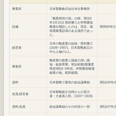
事業所
日本製靴株式会社本社事務所
「靴業発祥の地」の碑。明治3
年3月15日 西村勝三が伊勢勝造
設備
靴場を開設したのは、現在、築
昭和60年(1
地電報電話局のある場所であっ
た。
日本の靴産業の始祖・西村勝三
経営者
(1836~1907)。日本製靴創立の
中心人物の1人。
靴産業の創業と縁故の深い築
地・銀座界隈。明治初期(廃藩置
事業所
県前)明治~3年頃。伊勢勝造靴場
創業の地。昭和後期。
資料
日本製靴で最初の総会議事録
[明治35年(
日本製靴創立当時からの実力
役員;経営者
者・大倉喜八郎。(1837~1928)
資料;役員
総会議事録のその内容の一部
[明治37年(