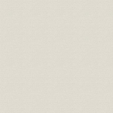
明治3年12月8日付「横浜毎日新
広告宣伝
聞」に西村勝三が出した求人広
明治3年(18
告
日露戦争当時、朝日新聞に掲出
広告宣伝
[明治37年(1
された靴の広告
明治15年、銀座尾張町2丁目15
事業所
番地に開店した「レマルシャン
明治15年(1
靴店」。
オランダ出身の靴師の先覚者 エ
技術;経営者
フ・ジェ・レマルシャン
伊勢勝造靴場の靴のカタログ。
西村勝三の出身地である千葉県
商品;広告宣伝
佐倉市で最近発見された日本で
最初の靴のカタログ。
桜組銀座店の製靴注文帳。(明治
販売
明治10年(1
10年ごろ)
明治6年、米欧使節団一行、ワ
シントンで写す。皆、靴を履い
ている。正使の岩倉は、和服の