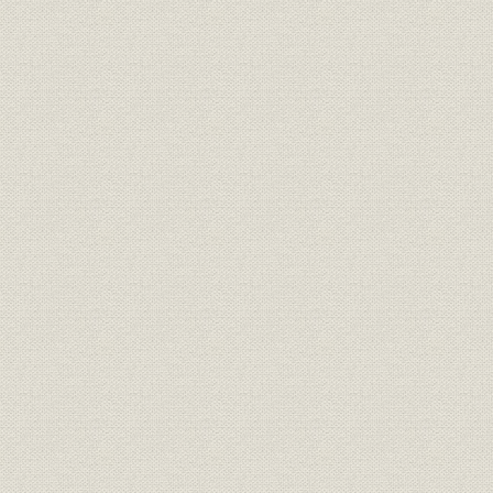
靴;風俗
正装で、これも靴を履いてい
明治6年(18
る。左から木戸孝充、山口尚
芳、岩倉具視、伊藤博文、大久
保利通。
『明治七年府県物産表』におけ
靴;生産
明治7年(18
る靴の算出額
画家ワーグマンは、神戸で靴を
履く日本人を観察してスケッチ
を明治13年11月発行の英国の大
靴;風俗
衆週刊誌に掲載した。「結果と
明治13年(1
してウオノ目がはやることは確
実」と皮肉な注がつけられてい
る。
「依田西村組造靴場本店」。
『東京名家繁昌図録』に、その
事業所
石版画が掲載された。その後、
明治17年(1