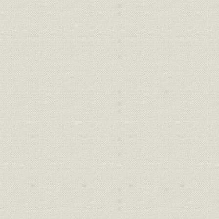
が、心なしか軍靴の足音も堂々
と聞こえたとぃう。
「桜組」の商標。サクラの花と
商標
葉に英文をあしらい、なかなか
[明治17年(1
斬新なデザインである。
東京府統計表による明治前期に
明治9年(18
経営
おける製靴工場の概要(明治
(1881年)
9~14年)
弾 直樹 旧幕以来の伝統を活かし
つつ、製革・製靴事業に洋式手
経営者
[明治2年(1
法を取り入れることに意欲的だ
った。
革職教師チアレス・ヘンニンゲ
資料
[明治4年(18
ルの雇い入れ文書。
「弾北岡組」の運営は実際上
は、製靴場と製革場とに分かれ
ていたらしい。浅草・亀岡町の
靴製造所は、主として弾直樹の
事業所
[明治5年(18
手で、また千住に近い地方町橋
場の革製造所は、三井組の北岡
文兵衛の手で運営されていたも