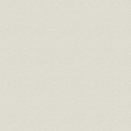
島合名系)
通貨
日銀券発行前の政府紙幣10円札
[明治10年代
明治15年、日本銀行の開業当時
の建物は永代橋際にあった。な
金融機関
明治15年(1
お、のちに現在地の日本橋・本
石町へ移転
明治の錦絵「靴製造場の図」静
製造工程
[明治12年(1
斎年一・画
『東京流行細見記』の中の靴師
資料
たち。(明治18年刊、告解図書館
明治18年(1
蔵)
楊州周延「貴顕舞踏(きけんぶと
う)の略図」。女性の夜会服は、
襟元が広くあいたイブニング・
靴;風俗
ドレス調が普通だが、図のよう
[明治20年(1
に襟元を包むのは、和服の習慣
から肌をあらわにすることを慎
んだからであろう(樋口弘氏蔵)
明治20年代東京各工場の靴の製
明治20年(1
生産;業界
造実績
(1898年)