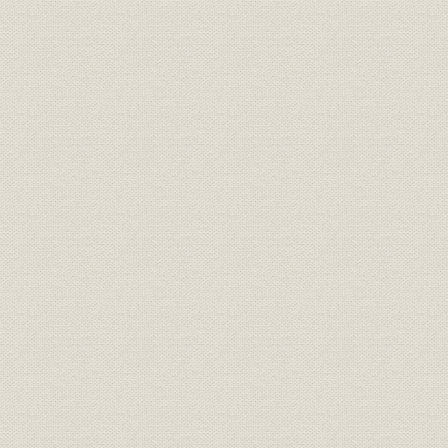
のとみられている。
明治期の靴のいろいろ(平出鏗二
商品;風俗
[明治期中頃(
郎著『東京風俗史』より)
明治初期の官営鉄道の蒸気機関
風俗
車。鉄道員の制服も文明開化の
明治初期(1
においがする。
札幌の老舗「イワイ靴店」は、
もともと伊勢勝造靴場で製靴業
を学んだ初代・岩井信六が、明
業界
[明治10年代
治11年北海道に渡って始めたも
の。北海道物産共進会で何度か
入選している(イワイ靴店提供)
東京府統計表による明治前期に
明治9年(18
事業所
おける製靴工場の概要(明治
(1881年)
9~14年)
文明開化(明治20年ごろまで)の
明治9年(18
生産
靴の製造実績
(1887年)
日本製靴(株)の創立系統図(桜組
慶応(1860
沿革
系、東京製皮系、大蔵組系、福
治43年)