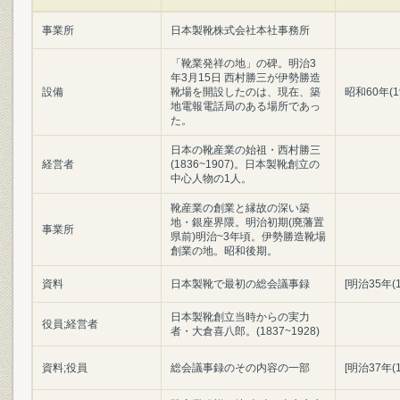
事業所
日本製靴株式会社本社事務所
「靴業発祥の地」の碑。明治3
年3月15日 西村勝三が伊勢勝造
設備
靴場を開設したのは、現在、築
昭和60年(1
地電報電話局のある場所であっ
た。
日本の靴産業の始祖・西村勝三
経営者
(1836~1907)。日本製靴創立の
中心人物の1人。
靴産業の創業と縁故の深い築
地・銀座界隈。明治初期(廃藩置
事業所
県前)明治~3年頃。伊勢勝造靴場
創業の地。昭和後期。
資料
日本製靴で最初の総会議事録
[明治35年(
日本製靴創立当時からの実力
役員;経営者
者・大倉喜八郎。(1837~1928)
資料;役員
総会議事録のその内容の一部
[明治37年(