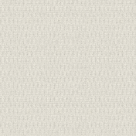
明治17年さらに「桜組」と改称
した。
大沢省三 のちに日本製靴の初代
経営者;役員
[明治10年(1
専務取締役となった。
経営者
若き日の渋沢栄一
[明治12年(1
投資
元佐倉藩主・堀田正倫
[明治12年(1
明治中期における桜組の全景。
事業所
[明治中期(1
(築地)
隅田川に面した向島に設けられ
事業所
[明治中期(1
た桜組の製革場。
「桜組」として西村勝三の製
靴・製革事業は立て直しに成功
した。その本店は、築地1丁目
事業所
ほぼ現在の中央区役所の地にあ
[明治14年(1
った。また、銀座3丁目には出
張所を設け、往来する人々の目
を引いた。
ワーグマン描く、西南戦争に向
かう官軍の警ら隊。主として関
靴;風俗
東以北の旧士族が多く応募した