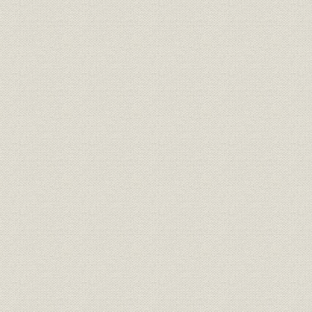
明治3年12月8日付「横浜毎日新
広告宣伝
聞」に西村勝三が出した求人広
明治3年(18
告
日露戦争当時、朝日新聞に掲出
広告宣伝
[明治37年(1
された靴の広告
明治15年、銀座尾張町2丁目15
事業所
番地に開店した「レマルシャン
明治15年(1
靴店」。
オランダ出身の靴師の先覚者 エ
技術;経営者
フ・ジェ・レマルシャン
伊勢勝造靴場の靴のカタログ。
西村勝三の出身地である千葉県
商品;広告宣伝
佐倉市で最近発見された日本で
最初の靴のカタログ。
桜組銀座店の製靴注文帳。(明治
販売
明治10年(1
10年ごろ)
明治6年、米欧使節団一行、ワ
シントンで写す。皆、靴を履い
ている。正使の岩倉は、和服の