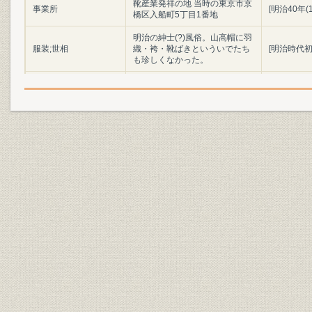
靴産業発祥の地 当時の東京市京
事業所
[明治40年(
橋区入船町5丁目1番地
明治の紳士(?)風俗。山高帽に羽
服装;世相
織・袴・靴ばきといういでたち
[明治時代初
も珍しくなかった。
陸軍兵部大輔 大村益次郎
役員;経営者
(1824~69)
明治初年(1
製品;商品
明治時代の陸軍軍靴の変遷
(1886年)
「調練歩行の図」よし藤画 慶応
3年幕府軍の歩兵によるフラン
ス式訓練の情景。指揮官や軍楽
靴;風俗
慶応3年(18
隊は靴ばきだが、一般兵はほと
んど草履ばきであった。(浅井収
氏蔵)
設備
欧米の手製靴時代の工具