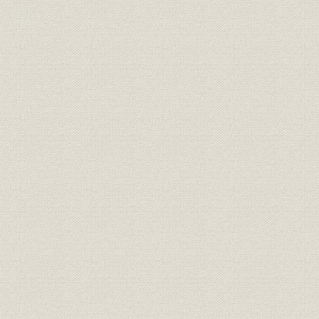
島合名系)
通貨
日銀券発行前の政府紙幣10円札
[明治10年代
明治15年、日本銀行の開業当時
の建物は永代橋際にあった。な
金融機関
明治15年(1
お、のちに現在地の日本橋・本
石町へ移転
明治の錦絵「靴製造場の図」静
製造工程
[明治12年(1
斎年一・画
『東京流行細見記』の中の靴師
資料
たち。(明治18年刊、告解図書館
明治18年(1
蔵)
楊州周延「貴顕舞踏(きけんぶと
う)の略図」。女性の夜会服は、
襟元が広くあいたイブニング・
靴;風俗
ドレス調が普通だが、図のよう
[明治20年(1
に襟元を包むのは、和服の習慣
から肌をあらわにすることを慎
んだからであろう(樋口弘氏蔵)
明治20年代東京各工場の靴の製
明治20年(1
生産;業界
造実績
(1898年)