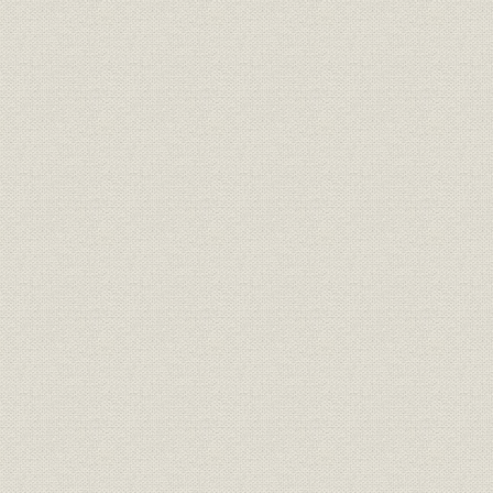
靴;風俗
正装で、これも靴を履いてい
明治6年(18
る。左から木戸孝充、山口尚
芳、岩倉具視、伊藤博文、大久
保利通。
『明治七年府県物産表』におけ
靴;生産
明治7年(18
る靴の算出額
画家ワーグマンは、神戸で靴を
履く日本人を観察してスケッチ
を明治13年11月発行の英国の大
靴;風俗
衆週刊誌に掲載した。「結果と
明治13年(1
してウオノ目がはやることは確
実」と皮肉な注がつけられてい
る。
「依田西村組造靴場本店」。
『東京名家繁昌図録』に、その
事業所
石版画が掲載された。その後、
明治17年(1