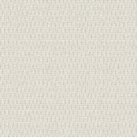
のとみられている。
明治期の靴のいろいろ(平出鏗二
商品;風俗
[明治期中頃(
郎著『東京風俗史』より)
明治初期の官営鉄道の蒸気機関
風俗
車。鉄道員の制服も文明開化の
明治初期(1
においがする。
札幌の老舗「イワイ靴店」は、
もともと伊勢勝造靴場で製靴業
を学んだ初代・岩井信六が、明
業界
[明治10年代
治11年北海道に渡って始めたも
の。北海道物産共進会で何度か
入選している(イワイ靴店提供)
東京府統計表による明治前期に
明治9年(18
事業所
おける製靴工場の概要(明治
(1881年)
9~14年)
文明開化(明治20年ごろまで)の
明治9年(18
生産
靴の製造実績
(1887年)
日本製靴(株)の創立系統図(桜組
慶応(1860
沿革
系、東京製皮系、大蔵組系、福
治43年)