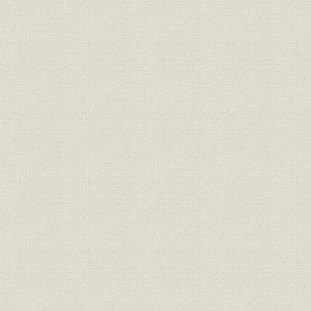
が、心なしか軍靴の足音も堂々
と聞こえたとぃう。
「桜組」の商標。サクラの花と
商標
葉に英文をあしらい、なかなか
[明治17年(1
斬新なデザインである。
東京府統計表による明治前期に
明治9年(18
経営
おける製靴工場の概要(明治
(1881年)
9~14年)
弾 直樹 旧幕以来の伝統を活かし
つつ、製革・製靴事業に洋式手
経営者
[明治2年(1
法を取り入れることに意欲的だ
った。
革職教師チアレス・ヘンニンゲ
資料
[明治4年(18
ルの雇い入れ文書。
「弾北岡組」の運営は実際上
は、製靴場と製革場とに分かれ
ていたらしい。浅草・亀岡町の
靴製造所は、主として弾直樹の
事業所
[明治5年(18
手で、また千住に近い地方町橋
場の革製造所は、三井組の北岡
文兵衛の手で運営されていたも