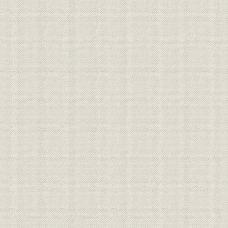
明治17年さらに「桜組」と改称
した。
大沢省三 のちに日本製靴の初代
経営者;役員
[明治10年(1
専務取締役となった。
経営者
若き日の渋沢栄一
[明治12年(1
投資
元佐倉藩主・堀田正倫
[明治12年(1
明治中期における桜組の全景。
事業所
[明治中期(1
(築地)
隅田川に面した向島に設けられ
事業所
[明治中期(1
た桜組の製革場。
「桜組」として西村勝三の製
靴・製革事業は立て直しに成功
した。その本店は、築地1丁目
事業所
ほぼ現在の中央区役所の地にあ
[明治14年(1
った。また、銀座3丁目には出
張所を設け、往来する人々の目
を引いた。
ワーグマン描く、西南戦争に向
かう官軍の警ら隊。主として関
靴;風俗
東以北の旧士族が多く応募した