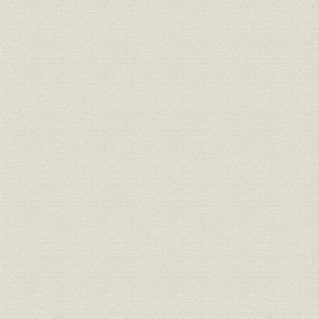
靴;風俗
正装で、これも靴を履いてい
明治6年(18
る。左から木戸孝充、山口尚
芳、岩倉具視、伊藤博文、大久
保利通。
『明治七年府県物産表』におけ
靴;生産
明治7年(18
る靴の算出額
画家ワーグマンは、神戸で靴を
履く日本人を観察してスケッチ
を明治13年11月発行の英国の大
靴;風俗
衆週刊誌に掲載した。「結果と
明治13年(1
してウオノ目がはやることは確
実」と皮肉な注がつけられてい
る。
「依田西村組造靴場本店」。
『東京名家繁昌図録』に、その
事業所
石版画が掲載された。その後、
明治17年(1