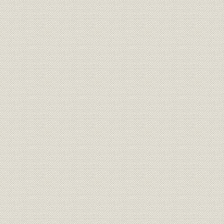
明治3年12月8日付「横浜毎日新
広告宣伝
聞」に西村勝三が出した求人広
明治3年(18
告
日露戦争当時、朝日新聞に掲出
広告宣伝
[明治37年(1
された靴の広告
明治15年、銀座尾張町2丁目15
事業所
番地に開店した「レマルシャン
明治15年(1
靴店」。
オランダ出身の靴師の先覚者 エ
技術;経営者
フ・ジェ・レマルシャン
伊勢勝造靴場の靴のカタログ。
西村勝三の出身地である千葉県
商品;広告宣伝
佐倉市で最近発見された日本で
最初の靴のカタログ。
桜組銀座店の製靴注文帳。(明治
販売
明治10年(1
10年ごろ)
明治6年、米欧使節団一行、ワ
シントンで写す。皆、靴を履い
ている。正使の岩倉は、和服の