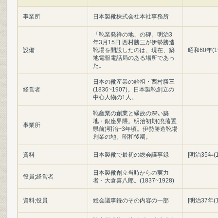
事業所
日本製靴株式会社本社事務所
「靴業発祥の地」の碑。明治3
年3月15日 西村勝三が伊勢勝造
設備
靴場を開設したのは、現在、築
昭和60年(1
地電報電話局のある場所であっ
た。
日本の靴産業の始祖・西村勝三
経営者
(1836~1907)。日本製靴創立の
中心人物の1人。
靴産業の創業と縁故の深い築
地・銀座界隈。明治初期(廃藩置
事業所
県前)明治~3年頃。伊勢勝造靴場
創業の地。昭和後期。
資料
日本製靴で最初の総会議事録
[明治35年(
日本製靴創立当時からの実力
役員;経営者
者・大倉喜八郎。(1837~1928)
資料;役員
総会議事録のその内容の一部
[明治37年(