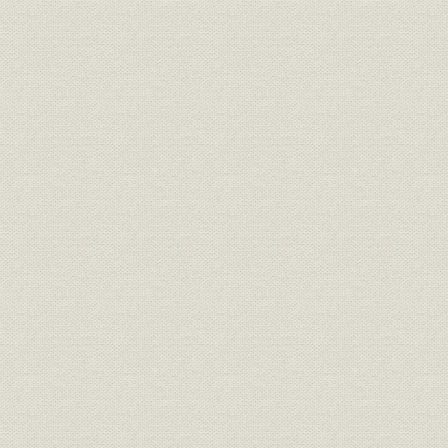
のとみられている。
明治期の靴のいろいろ(平出鏗二
商品;風俗
[明治期中頃(
郎著『東京風俗史』より)
明治初期の官営鉄道の蒸気機関
風俗
車。鉄道員の制服も文明開化の
明治初期(1
においがする。
札幌の老舗「イワイ靴店」は、
もともと伊勢勝造靴場で製靴業
を学んだ初代・岩井信六が、明
業界
[明治10年代
治11年北海道に渡って始めたも
の。北海道物産共進会で何度か
入選している(イワイ靴店提供)
東京府統計表による明治前期に
明治9年(18
事業所
おける製靴工場の概要(明治
(1881年)
9~14年)
文明開化(明治20年ごろまで)の
明治9年(18
生産
靴の製造実績
(1887年)
日本製靴(株)の創立系統図(桜組
慶応(1860
沿革
系、東京製皮系、大蔵組系、福
治43年)