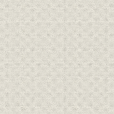
島合名系)
通貨
日銀券発行前の政府紙幣10円札
[明治10年代
明治15年、日本銀行の開業当時
の建物は永代橋際にあった。な
金融機関
明治15年(1
お、のちに現在地の日本橋・本
石町へ移転
明治の錦絵「靴製造場の図」静
製造工程
[明治12年(1
斎年一・画
『東京流行細見記』の中の靴師
資料
たち。(明治18年刊、告解図書館
明治18年(1
蔵)
楊州周延「貴顕舞踏(きけんぶと
う)の略図」。女性の夜会服は、
襟元が広くあいたイブニング・
靴;風俗
ドレス調が普通だが、図のよう
[明治20年(1
に襟元を包むのは、和服の習慣
から肌をあらわにすることを慎
んだからであろう(樋口弘氏蔵)
明治20年代東京各工場の靴の製
明治20年(1
生産;業界
造実績
(1898年)