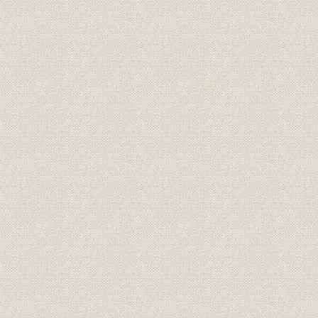
が、心なしか軍靴の足音も堂々
と聞こえたとぃう。
「桜組」の商標。サクラの花と
商標
葉に英文をあしらい、なかなか
[明治17年(1
斬新なデザインである。
東京府統計表による明治前期に
明治9年(18
経営
おける製靴工場の概要(明治
(1881年)
9~14年)
弾 直樹 旧幕以来の伝統を活かし
つつ、製革・製靴事業に洋式手
経営者
[明治2年(1
法を取り入れることに意欲的だ
った。
革職教師チアレス・ヘンニンゲ
資料
[明治4年(18
ルの雇い入れ文書。
「弾北岡組」の運営は実際上
は、製靴場と製革場とに分かれ
ていたらしい。浅草・亀岡町の
靴製造所は、主として弾直樹の
事業所
[明治5年(18
手で、また千住に近い地方町橋
場の革製造所は、三井組の北岡
文兵衛の手で運営されていたも