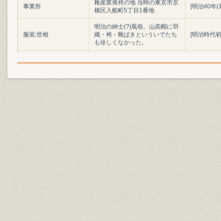
靴産業発祥の地 当時の東京市京
事業所
[明治40年(
橋区入船町5丁目1番地
明治の紳士(?)風俗。山高帽に羽
服装;世相
織・袴・靴ばきといういでたち
[明治時代初
も珍しくなかった。
陸軍兵部大輔 大村益次郎
役員;経営者
(1824~69)
明治初年(1
製品;商品
明治時代の陸軍軍靴の変遷
(1886年)
「調練歩行の図」よし藤画 慶応
3年幕府軍の歩兵によるフラン
ス式訓練の情景。指揮官や軍楽
靴;風俗
慶応3年(18
隊は靴ばきだが、一般兵はほと
んど草履ばきであった。(浅井収
氏蔵)
設備
欧米の手製靴時代の工具