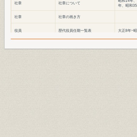
昭和14年、
社章
社章について
年、昭和3
社章
社章の画き方
役員
歴代役員任期一覧表
大正8年~昭
事業所
店舗存置期間一覧表(国内)
明治37年~
事業所
店舗存置期間一覧表(国外I)
明治37年~
事業所
店舗存置期間一覧表(国外II)
明治37年~
第1期貸借対照表(株式会社設立
財務・業績
大正8年12
後最初の決算)