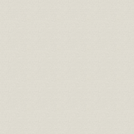
第53期貸借対照表(終戦直後の決
財務・業績
昭和20年9
算)
第56期貸借対照表(新旧勘定合併
財務・業績
昭和23年1
時の決算)