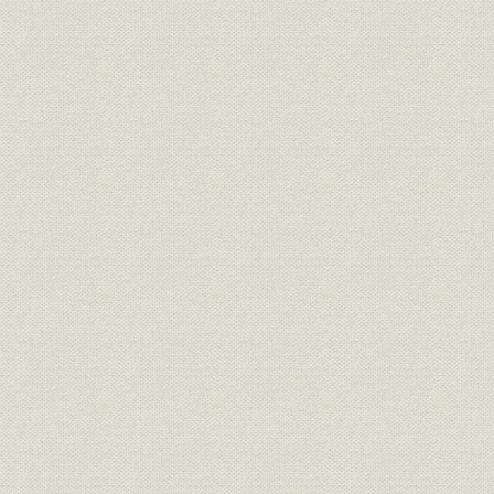
資本金、積立金及び業績期別一
財務・業績
大正8.11.1
覧表
定款
原始定款
大正8年11
規則
服務規定
昭和19年2
年表
年表
明治6(187
参考文献
主要参考文献