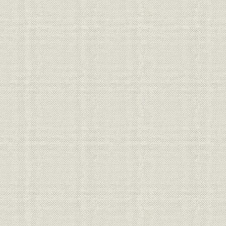
売上;経営
一反歩当リ小作料ト投資 小作料
明治38年度
投資
一反歩当リ小作料ト投資 投資
明治38年度
投資;財務・業績
一反歩当リ小作料ト投資
明治38年度
経営
採種田ノ経営 品種別累計
経営
採種田ノ経営 累年比較
大正5年度
採種田ノ経営 経営面積 収穫石数
経営
大正5年度
品種別累計、累年比較
更新種子配付 品種別累計、累年
経営
大正5年度
比較
更新種予配付 品種別累計、累年
経営
大正5年度
比較
生産玄米ト正条植 生産玄米受検
生産
昭和3年度