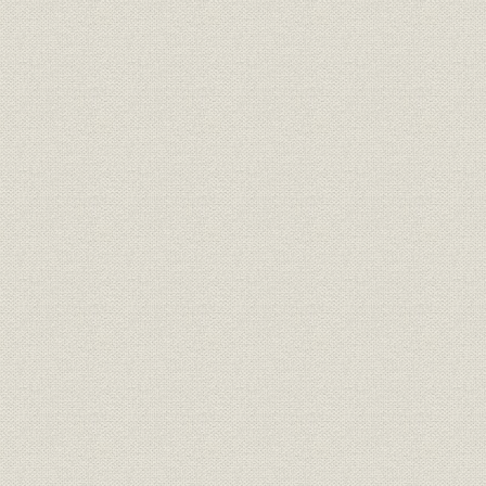
施設
事業写真
施設
事業写真
施設;経営
事業写真
施設;経営
事業写真
財務・業績
資産負債累年比較 負債ノ部
明治37年度
財務・業績
資産負債累年比較 資産ノ部
明治37年度