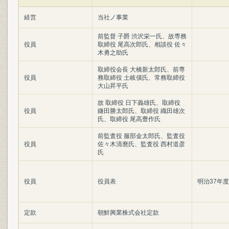
経営
当社ノ事業
前監督 子爵 渋沢栄一氏、故専務
役員
取締役 尾高次郎氏、相談役 佐々
木勇之助氏
取締役会長 大橋新太郎氏、前専
役員
務取締役 土岐僙氏、常務取締役
大山昇平氏
故 取締役 日下義雄氏、取締役
役員
鎌田勝太郎氏、取締役 織田雄次
氏、取締役 尾高豊作氏
前監査役 服部金太郎氏、監査役
役員
佐々木清麿氏、監査役 西村道彦
氏
役員
役員表
明治37年度
定款
朝鮮興業株式会社定款