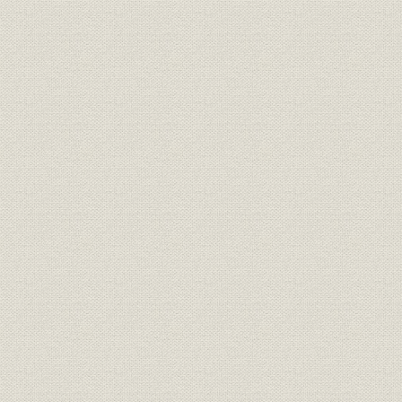
投資;財務・業績
田畑投資ト収益
昭和3年度
投資;財務・業績
田畑管轄店別
昭和3年度
投資;財務・業績
田畑管轄店別
昭和3年度
売上;経営
小作料累年比較
明治38年度
売上;経営
石当リ売上単価
明治38年度
小作料累年比較、石当リ売上単
売上;経営
明治38年度
価
売上;経営
昭和三年度小作料
昭和3年
売上;経営
昭和三年小作料
昭和3年