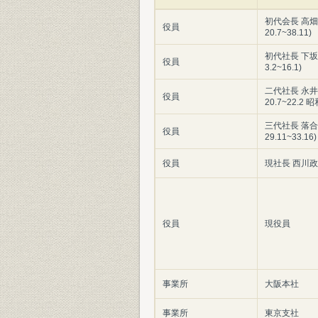
初代会長 高畑
役員
20.7~38.11)
初代社長 下坂
役員
3.2~16.1)
二代社長 永井
役員
20.7~22.2 昭
三代社長 落合
役員
29.11~33.16)
役員
現社長 西川政一
役員
現役員
事業所
大阪本社
事業所
東京支社