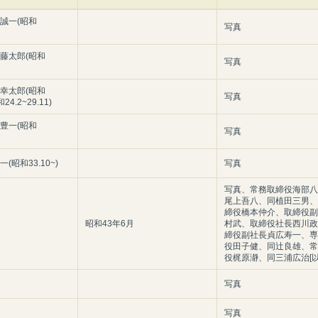
誠一(昭和
写真
藤太郎(昭和
写真
幸太郎(昭和
写真
和24.2~29.11)
豊一(昭和
写真
(昭和33.10~)
写真
写真、常務取締役海部八
尾上吾八、同植田三男、
締役橋本仲介、取締役副
昭和43年6月
村武、取締役社長西川政
締役副社長貞広寿一、専
役田子健、同辻良雄、常
役梶原瀞、同三浦広治[以
写真
写真