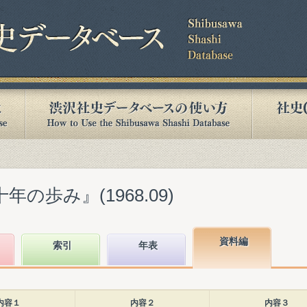
年の歩み』(1968.09)
資料編
索引
年表
内容１
内容２
内容３