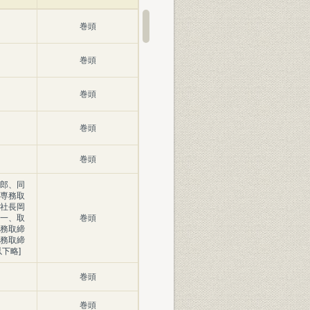
巻頭
巻頭
巻頭
巻頭
巻頭
郎、同
専務取
社長岡
一、取
巻頭
務取締
務取締
下略]
巻頭
巻頭