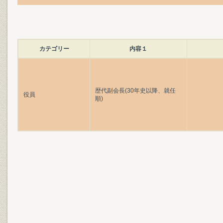
カテゴリー
内容１
歴代副会長(30年史以降、就任
役員
順)