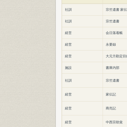
社訓
宗竺遺書 家伝
社訓
宗竺遺書
経営
会日落着帳
経営
永要録
経営
大元方勘定目録
施設
書庫内部
社訓
宗竺遺書
経営
家伝記
経営
商売記
経営
中西宗助覚