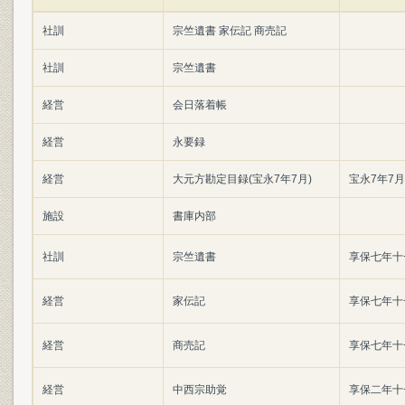
社訓
宗竺遺書 家伝記 商売記
社訓
宗竺遺書
経営
会日落着帳
経営
永要録
経営
大元方勘定目録(宝永7年7月)
宝永7年7月
施設
書庫内部
社訓
宗竺遺書
享保七年十
経営
家伝記
享保七年十
経営
商売記
享保七年十
経営
中西宗助覚
享保二年十