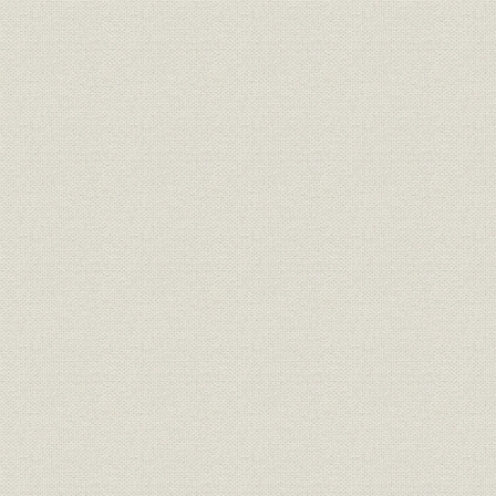
出書
月)
財務・業績
大元方勘定目録
宝永七年七
享保九年十
財務・業績
大元方勘定目録
ヨリ極月迄
元文四年十
財務・業績
大元方勘定目録
月ヨリ極月
安永元年十
財務・業績
大元方勘定目録
ヨリ極月迄
文化十一年
財務・業績
大元方勘定目録
歳従七月至
参考文献
解題