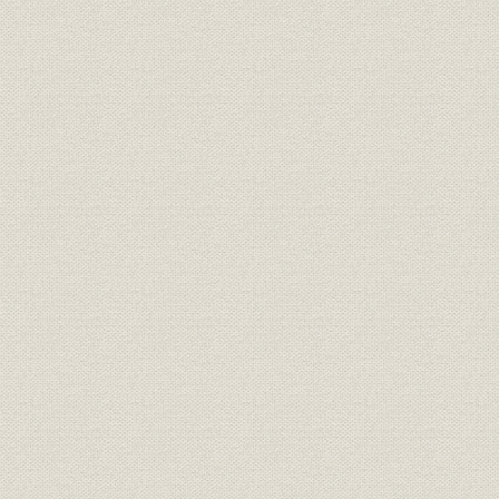
経営
元〆・元方掛り名代等口上書
安永三年八
元方掛り同苗宛元〆・加判名代
経営
安永三年午
願書
規則
申合之定書
安永三年十
経営
惣同苗取為替証文
安永三年十
経営
改申渡書付
安永三年十
経営;規則
店々諸事改書付
安永三年十
経営
申堅書
寛政九年五
経営
八郎右衛門宛八郎兵衛等差出書
文化八年四
経営
大元方宛両替店差出書
文化八年十
八郎右衛門・八郎兵衛宛本店差
文政元年四
経営