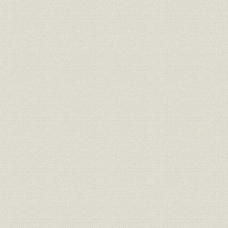
社訓;規則
支配勤集
元禄十六年
経営;規則
商録記
享保十八年
経営;規則
聞書帳(抄)
宝永七年正
経営;規則
会日落着帳乾(抄)
享保四年十
経営;規則
両替店規矩録
宝永六年十
経営;規則
綿店規矩録
宝永六年十
享保元年七
経営;規則
両替店新建帳
七年正月
経営;規則
向店酉春新建
享保十四年
経営;規則
糸店建之覚
享保十四年