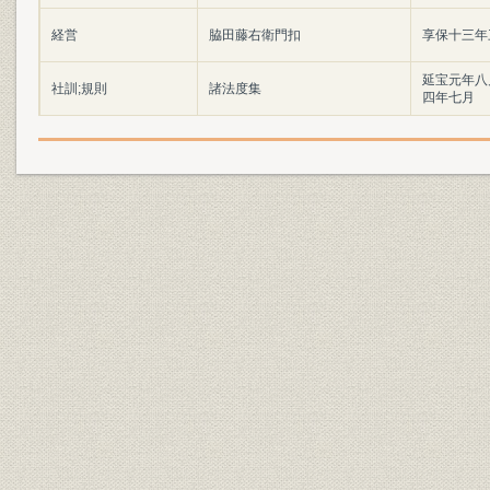
経営
脇田藤右衛門扣
享保十三年
延宝元年八
社訓;規則
諸法度集
四年七月
社訓
家内式法帳
元禄八年二
社訓
此度店々江申渡覚
宝永年間
社訓;規則
江戸両替店大式目
享保七年三
社訓;規則
家方式目
享保十四年
社訓;規則
公法式
享保十八年
社訓;規則
商用式
享保十八年
社訓;規則
家法式
享保十八年