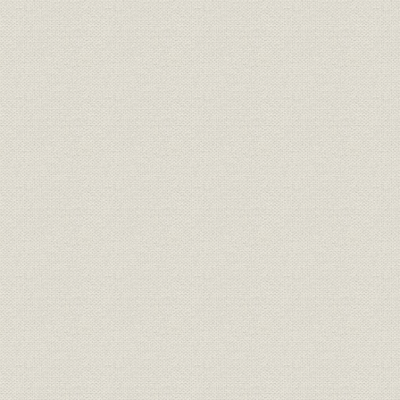
賃金;表彰
割褒美規矩
元文二年五
経営
本寄会ニ而被仰渡書付写
元文五年申
商品;売上
御用留抜書二
寛政四年子
商品
例操鑑 二
寛政四年子
商品
例操鑑 三
寛政四年子
商品
例操鑑 四
寛政四年子
規則
松坂表公儀勤方心得之事
正徳三年正
規則
松坂永代録
享保十八年
規則
紀印御用留頭書
明和二年三