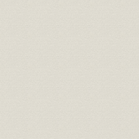
経営;規則
松坂店建書扣
享保十五年
経営;規則
永要録 一(抄)
享保七年五
経営;規則
同苗店々勤方定目
元文二年五
経営;規則
三ケ所両替店同苗出勤式
元文二年六
経営;規則
大元方定式
延享元年正
一家賄渡シ高建并元〆名代元手
賃金
享保四年五
銀役料改申渡ス扣
両替店綿店名代元手銀并役料改
賃金
享保四年六
申渡ス扣
規則
家法勤仕録
享保十九年
賃金
名目役歩株規矩録
享保十六年