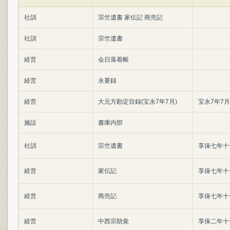
社訓
宗竺遺書 家伝記 商売記
社訓
宗竺遺書
経営
会日落着帳
経営
永要録
経営
大元方勘定目録(宝永7年7月)
宝永7年7月
施設
書庫内部
社訓
宗竺遺書
享保七年十
経営
家伝記
享保七年十
経営
商売記
享保七年十
経営
中西宗助覚
享保二年十