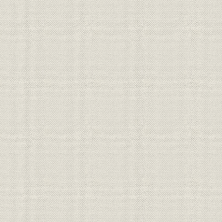
賃金;表彰
割褒美規矩
元文二年五
経営
本寄会ニ而被仰渡書付写
元文五年申
商品;売上
御用留抜書二
寛政四年子
商品
例操鑑 二
寛政四年子
商品
例操鑑 三
寛政四年子
商品
例操鑑 四
寛政四年子
規則
松坂表公儀勤方心得之事
正徳三年正
規則
松坂永代録
享保十八年
規則
紀印御用留頭書
明和二年三