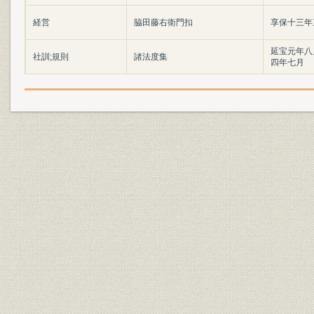
経営
脇田藤右衛門扣
享保十三年
延宝元年八
社訓;規則
諸法度集
四年七月
社訓
家内式法帳
元禄八年二
社訓
此度店々江申渡覚
宝永年間
社訓;規則
江戸両替店大式目
享保七年三
社訓;規則
家方式目
享保十四年
社訓;規則
公法式
享保十八年
社訓;規則
商用式
享保十八年
社訓;規則
家法式
享保十八年