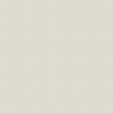
経営;規則
松坂店建書扣
享保十五年
経営;規則
永要録 一(抄)
享保七年五
経営;規則
同苗店々勤方定目
元文二年五
経営;規則
三ケ所両替店同苗出勤式
元文二年六
経営;規則
大元方定式
延享元年正
一家賄渡シ高建并元〆名代元手
賃金
享保四年五
銀役料改申渡ス扣
両替店綿店名代元手銀并役料改
賃金
享保四年六
申渡ス扣
規則
家法勤仕録
享保十九年
賃金
名目役歩株規矩録
享保十六年