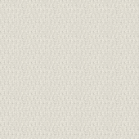
経営
元〆・元方掛り名代等口上書
安永三年八
元方掛り同苗宛元〆・加判名代
経営
安永三年午
願書
規則
申合之定書
安永三年十
経営
惣同苗取為替証文
安永三年十
経営
改申渡書付
安永三年十
経営;規則
店々諸事改書付
安永三年十
経営
申堅書
寛政九年五
経営
八郎右衛門宛八郎兵衛等差出書
文化八年四
経営
大元方宛両替店差出書
文化八年十
八郎右衛門・八郎兵衛宛本店差
文政元年四
経営