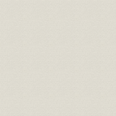
出書
月)
財務・業績
大元方勘定目録
宝永七年七
享保九年十
財務・業績
大元方勘定目録
ヨリ極月迄
元文四年十
財務・業績
大元方勘定目録
月ヨリ極月
安永元年十
財務・業績
大元方勘定目録
ヨリ極月迄
文化十一年
財務・業績
大元方勘定目録
歳従七月至
参考文献
解題