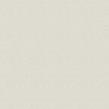
社訓;規則
支配勤集
元禄十六年
経営;規則
商録記
享保十八年
経営;規則
聞書帳(抄)
宝永七年正
経営;規則
会日落着帳乾(抄)
享保四年十
経営;規則
両替店規矩録
宝永六年十
経営;規則
綿店規矩録
宝永六年十
享保元年七
経営;規則
両替店新建帳
七年正月
経営;規則
向店酉春新建
享保十四年
経営;規則
糸店建之覚
享保十四年