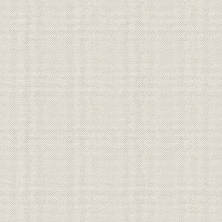
経営
家長方御見込書
明治一九年
経営
同苗一致決心誓盟書
明治一九年
規則
三井家定則
明治一九年
経営;規則
井上伯へ呈上同族并重役誓約書
明治二三年
三井銀行総長・副長ト相談役ト
経営;規則
明治二十三
ノ規約
財務・業績
三井銀行 貸借総括表
明治二三年
財務・業績
[三井銀行] 全店合併整理予算
明治二十三
[三井銀行] 調書類之儘当時決算
財務・業績
明治二十三
之見込