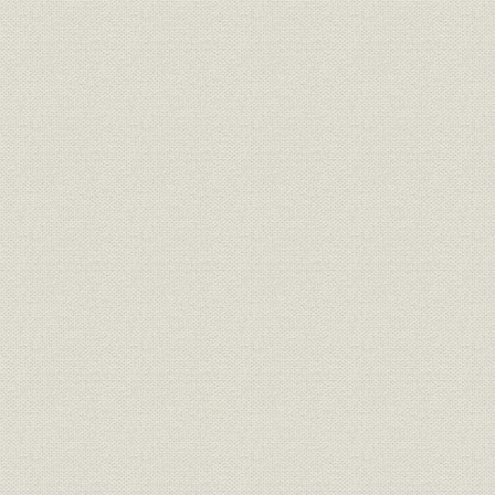
社訓
三井家憲第二草案
明治二四年
明治二四年
経営;社訓
ロイスレル氏意見書
年七月廿日
経営;規則
三井家仮評議会規則
明治二四年
明治二四年
経営
三井家仮評議会議事録
年五月三十
経営;規則
三井組 諸規則留(抄)
明治廿六年
明治廿五年下半季 大元方勘定目
財務・業績
明治廿五年
録
財務・業績
物産会社営業実況報告并意見書
明治二四年
三井物産会社改革将来必要之廉
経営
明治二四年
書
三井物産会社本支店将来営業科
事業所;経営
明治二四年