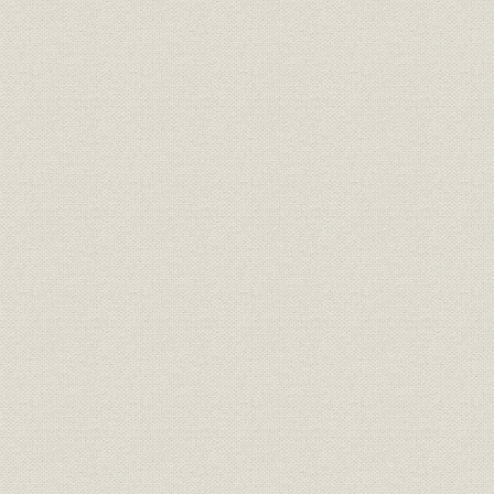
目
経営
三井鉱山会社創立趣意書
明治二四年
経営
三井鉱山合資会社創立手続
明治二五年
定款
有限責任三井鉱山合資会社定款
明治二五年
三井鉱山合資会社 明治廿五年下
財務・業績
明治二六年
季営業報告
組織
明治二四年 三越呉服店改革書類
明治二四年
組織
三越呉服店改正手続
明治廿五年
経営
三越呉服店宛 大元方ヨリ達書
明治二六年
三井各商店ヲ合名会社ノ組織ニ
組織
明治二六年
スル事