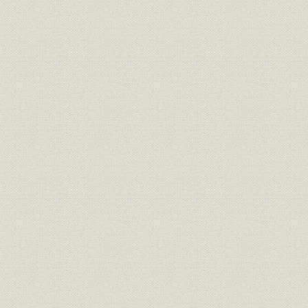
組織;規則
盟約書
明治九年
規則;役員
大元方規程
明治九年八
明治九年一
大元方 明治九年春季・秋季惣勘
財務・業績
定、明治九
定
惣勘定
三井物産会社創立願書(会社創立
経営
明治九年六
御願)
三井物産会社創立ニ付同族ト物
経営;規則
明治九年七
産会社々主トノ約定書
規則
三井物産会社規則
明治九年六
規則
三井物産会社商売取扱手続概略
明治九年七
組織;従業員
三井物産会社社員職制
明治一三年
三井物産会社資本金額確定ニ付
財務・業績
明治一三年
三井組大元方宛通知状
大元方規程改正ニ付相談心得覚