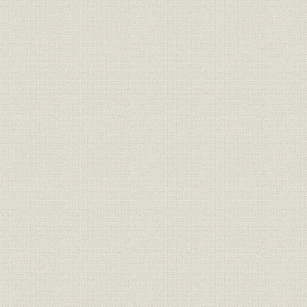
三井銀行 明治九年一月~六月迄
財務・業績
各店総計表//闔店費益取調月表
明治九年六
第十号
三井銀行 明治九年一月~六月迄
財務・業績
明治九年六
各店総計表//総計 第十一号
三井銀行 明治九年一月~六月迄
財務・業績
明治九年六
各店総計表//現在金 第十二号
三井銀行 明治九年一月~六月迄
財務・業績
明治九年六
各店総計表//積金 第十三号
旧三井組ヨリ三井銀行ヘ事業引
経営
明治九年六
継契約書
三井組闔店貸預リ及現在金引継
財務・業績
明治九年六
証書
旧三井組大元方・三井氏同苗中
財務・業績;株式
株式加入金并滞貸償却方協議決
明治九年
定書