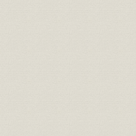
経営;規則
明治一〇年
書
経営;規則
盟約書之内改正箇条書
明治一一年
経営;規則
大元方規定改正書
明治一一年
経営
明治十六年誓約書
明治一六年
経営
三井高福 大元方改正意見書
明治一八年
経営
(大元方改役)御尋ニ付見込書
明治一八年
経営
三井高福 申談書
明治一八年
財務・業績
明治十八年大元方出費改正書写
明治一八年
経営
家長方議書
明治一九年