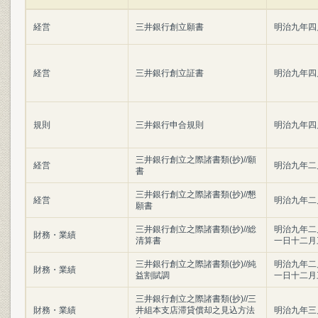
経営
三井銀行創立願書
明治九年四
経営
三井銀行創立証書
明治九年四
規則
三井銀行申合規則
明治九年四
三井銀行創立之際諸書類(抄)//願
経営
明治九年二
書
三井銀行創立之際諸書類(抄)//懇
経営
明治九年二
願書
三井銀行創立之際諸書類(抄)//総
明治九年二
財務・業績
清算書
一日十二月
三井銀行創立之際諸書類(抄)//純
明治九年二
財務・業績
益割賦調
一日十二月
三井銀行創立之際諸書類(抄)//三
財務・業績
井組本支店滞貸償却之見込方法
明治九年三