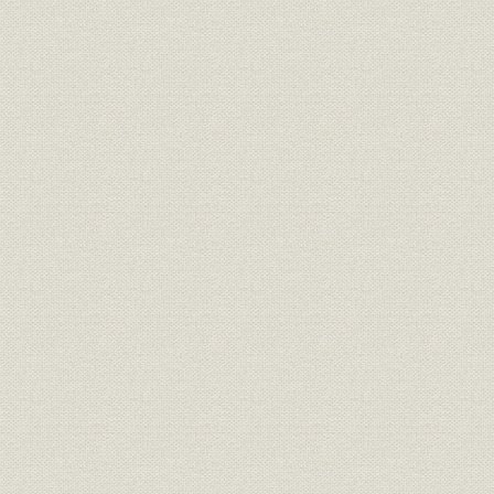
経営
家長方御見込書
明治一九年
経営
同苗一致決心誓盟書
明治一九年
規則
三井家定則
明治一九年
経営;規則
井上伯へ呈上同族并重役誓約書
明治二三年
三井銀行総長・副長ト相談役ト
経営;規則
明治二十三
ノ規約
財務・業績
三井銀行 貸借総括表
明治二三年
財務・業績
[三井銀行] 全店合併整理予算
明治二十三
[三井銀行] 調書類之儘当時決算
財務・業績
明治二十三
之見込