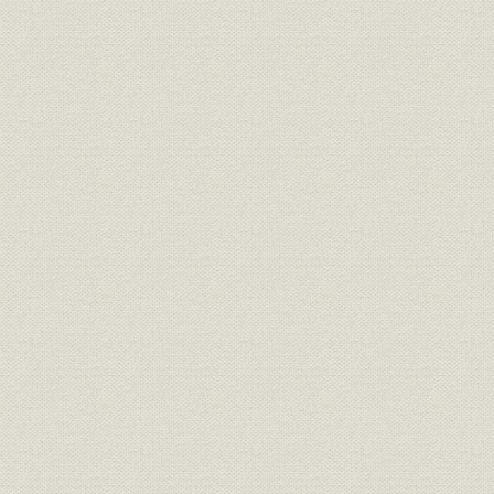
経営;規則
明治一〇年
書
経営;規則
盟約書之内改正箇条書
明治一一年
経営;規則
大元方規定改正書
明治一一年
経営
明治十六年誓約書
明治一六年
経営
三井高福 大元方改正意見書
明治一八年
経営
(大元方改役)御尋ニ付見込書
明治一八年
経営
三井高福 申談書
明治一八年
財務・業績
明治十八年大元方出費改正書写
明治一八年
経営
家長方議書
明治一九年