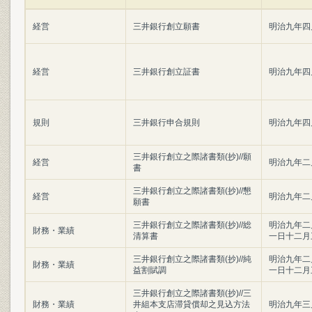
経営
三井銀行創立願書
明治九年四
経営
三井銀行創立証書
明治九年四
規則
三井銀行申合規則
明治九年四
三井銀行創立之際諸書類(抄)//願
経営
明治九年二
書
三井銀行創立之際諸書類(抄)//懇
経営
明治九年二
願書
三井銀行創立之際諸書類(抄)//総
明治九年二
財務・業績
清算書
一日十二月
三井銀行創立之際諸書類(抄)//純
明治九年二
財務・業績
益割賦調
一日十二月
三井銀行創立之際諸書類(抄)//三
財務・業績
井組本支店滞貸償却之見込方法
明治九年三