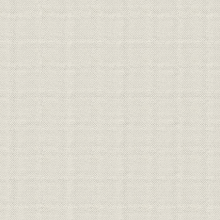
目
経営
三井鉱山会社創立趣意書
明治二四年
経営
三井鉱山合資会社創立手続
明治二五年
定款
有限責任三井鉱山合資会社定款
明治二五年
三井鉱山合資会社 明治廿五年下
財務・業績
明治二六年
季営業報告
組織
明治二四年 三越呉服店改革書類
明治二四年
組織
三越呉服店改正手続
明治廿五年
経営
三越呉服店宛 大元方ヨリ達書
明治二六年
三井各商店ヲ合名会社ノ組織ニ
組織
明治二六年
スル事