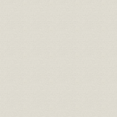
組織;規則
盟約書
明治九年
規則;役員
大元方規程
明治九年八
明治九年一
大元方 明治九年春季・秋季惣勘
財務・業績
定、明治九
定
惣勘定
三井物産会社創立願書(会社創立
経営
明治九年六
御願)
三井物産会社創立ニ付同族ト物
経営;規則
明治九年七
産会社々主トノ約定書
規則
三井物産会社規則
明治九年六
規則
三井物産会社商売取扱手続概略
明治九年七
組織;従業員
三井物産会社社員職制
明治一三年
三井物産会社資本金額確定ニ付
財務・業績
明治一三年
三井組大元方宛通知状
大元方規程改正ニ付相談心得覚