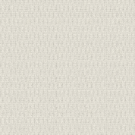
社訓
三井家憲第二草案
明治二四年
明治二四年
経営;社訓
ロイスレル氏意見書
年七月廿日
経営;規則
三井家仮評議会規則
明治二四年
明治二四年
経営
三井家仮評議会議事録
年五月三十
経営;規則
三井組 諸規則留(抄)
明治廿六年
明治廿五年下半季 大元方勘定目
財務・業績
明治廿五年
録
財務・業績
物産会社営業実況報告并意見書
明治二四年
三井物産会社改革将来必要之廉
経営
明治二四年
書
三井物産会社本支店将来営業科
事業所;経営
明治二四年