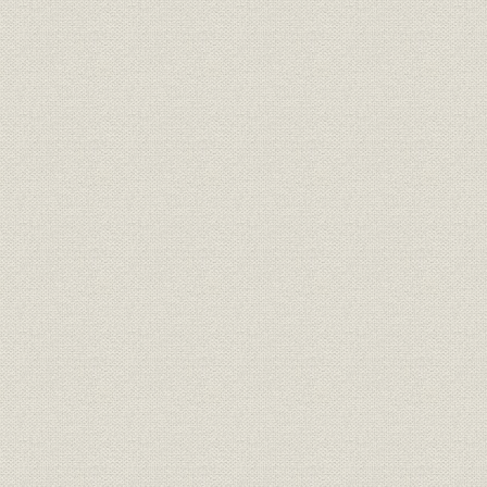
三井銀行 明治九年一月~六月迄
財務・業績
各店総計表//闔店費益取調月表
明治九年六
第十号
三井銀行 明治九年一月~六月迄
財務・業績
明治九年六
各店総計表//総計 第十一号
三井銀行 明治九年一月~六月迄
財務・業績
明治九年六
各店総計表//現在金 第十二号
三井銀行 明治九年一月~六月迄
財務・業績
明治九年六
各店総計表//積金 第十三号
旧三井組ヨリ三井銀行ヘ事業引
経営
明治九年六
継契約書
三井組闔店貸預リ及現在金引継
財務・業績
明治九年六
証書
旧三井組大元方・三井氏同苗中
財務・業績;株式
株式加入金并滞貸償却方協議決
明治九年
定書