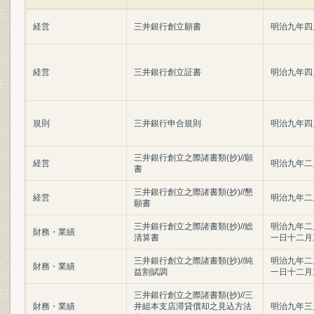
経営
三井銀行創立願書
明治九年四
経営
三井銀行創立証書
明治九年四
規則
三井銀行申合規則
明治九年四
三井銀行創立之際諸書類(抄)//願
経営
明治九年二
書
三井銀行創立之際諸書類(抄)//懇
経営
明治九年二
願書
三井銀行創立之際諸書類(抄)//総
明治九年二
財務・業績
清算書
一日十二月
三井銀行創立之際諸書類(抄)//純
明治九年二
財務・業績
益割賦調
一日十二月
三井銀行創立之際諸書類(抄)//三
財務・業績
井組本支店滞貸償却之見込方法
明治九年三