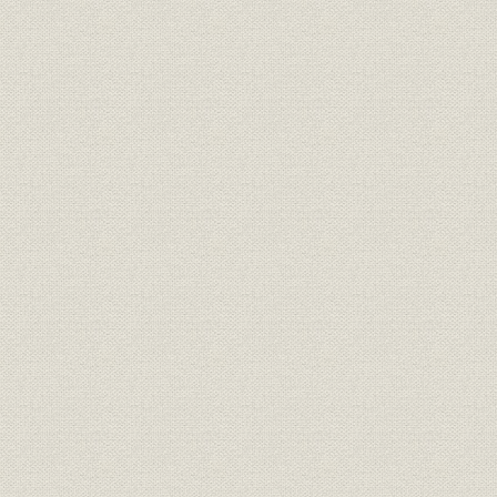
目
経営
三井鉱山会社創立趣意書
明治二四年
経営
三井鉱山合資会社創立手続
明治二五年
定款
有限責任三井鉱山合資会社定款
明治二五年
三井鉱山合資会社 明治廿五年下
財務・業績
明治二六年
季営業報告
組織
明治二四年 三越呉服店改革書類
明治二四年
組織
三越呉服店改正手続
明治廿五年
経営
三越呉服店宛 大元方ヨリ達書
明治二六年
三井各商店ヲ合名会社ノ組織ニ
組織
明治二六年
スル事