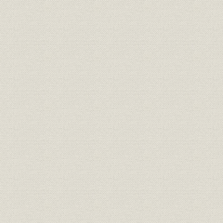
組織;規則
盟約書
明治九年
規則;役員
大元方規程
明治九年八
明治九年一
大元方 明治九年春季・秋季惣勘
財務・業績
定、明治九
定
惣勘定
三井物産会社創立願書(会社創立
経営
明治九年六
御願)
三井物産会社創立ニ付同族ト物
経営;規則
明治九年七
産会社々主トノ約定書
規則
三井物産会社規則
明治九年六
規則
三井物産会社商売取扱手続概略
明治九年七
組織;従業員
三井物産会社社員職制
明治一三年
三井物産会社資本金額確定ニ付
財務・業績
明治一三年
三井組大元方宛通知状
大元方規程改正ニ付相談心得覚