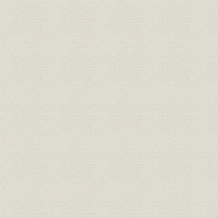
社訓
三井家憲第二草案
明治二四年
明治二四年
経営;社訓
ロイスレル氏意見書
年七月廿日
経営;規則
三井家仮評議会規則
明治二四年
明治二四年
経営
三井家仮評議会議事録
年五月三十
経営;規則
三井組 諸規則留(抄)
明治廿六年
明治廿五年下半季 大元方勘定目
財務・業績
明治廿五年
録
財務・業績
物産会社営業実況報告并意見書
明治二四年
三井物産会社改革将来必要之廉
経営
明治二四年
書
三井物産会社本支店将来営業科
事業所;経営
明治二四年