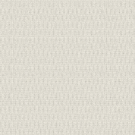
三井銀行 明治九年一月~六月迄
財務・業績
各店総計表//闔店費益取調月表
明治九年六
第十号
三井銀行 明治九年一月~六月迄
財務・業績
明治九年六
各店総計表//総計 第十一号
三井銀行 明治九年一月~六月迄
財務・業績
明治九年六
各店総計表//現在金 第十二号
三井銀行 明治九年一月~六月迄
財務・業績
明治九年六
各店総計表//積金 第十三号
旧三井組ヨリ三井銀行ヘ事業引
経営
明治九年六
継契約書
三井組闔店貸預リ及現在金引継
財務・業績
明治九年六
証書
旧三井組大元方・三井氏同苗中
財務・業績;株式
株式加入金并滞貸償却方協議決
明治九年
定書