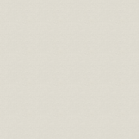
経営;規則
明治一〇年
書
経営;規則
盟約書之内改正箇条書
明治一一年
経営;規則
大元方規定改正書
明治一一年
経営
明治十六年誓約書
明治一六年
経営
三井高福 大元方改正意見書
明治一八年
経営
(大元方改役)御尋ニ付見込書
明治一八年
経営
三井高福 申談書
明治一八年
財務・業績
明治十八年大元方出費改正書写
明治一八年
経営
家長方議書
明治一九年