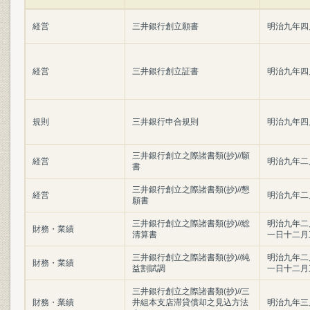
経営
三井銀行創立願書
明治九年四
経営
三井銀行創立証書
明治九年四
規則
三井銀行申合規則
明治九年四
三井銀行創立之際諸書類(抄)//願
経営
明治九年二
書
三井銀行創立之際諸書類(抄)//懇
経営
明治九年二
願書
三井銀行創立之際諸書類(抄)//総
明治九年二
財務・業績
清算書
一日十二月
三井銀行創立之際諸書類(抄)//純
明治九年二
財務・業績
益割賦調
一日十二月
三井銀行創立之際諸書類(抄)//三
財務・業績
井組本支店滞貸償却之見込方法
明治九年三