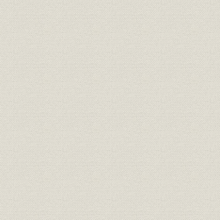
三井銀行 明治九年一月~六月迄
財務・業績
各店総計表//闔店費益取調月表
明治九年六
第十号
三井銀行 明治九年一月~六月迄
財務・業績
明治九年六
各店総計表//総計 第十一号
三井銀行 明治九年一月~六月迄
財務・業績
明治九年六
各店総計表//現在金 第十二号
三井銀行 明治九年一月~六月迄
財務・業績
明治九年六
各店総計表//積金 第十三号
旧三井組ヨリ三井銀行ヘ事業引
経営
明治九年六
継契約書
三井組闔店貸預リ及現在金引継
財務・業績
明治九年六
証書
旧三井組大元方・三井氏同苗中
財務・業績;株式
株式加入金并滞貸償却方協議決
明治九年
定書