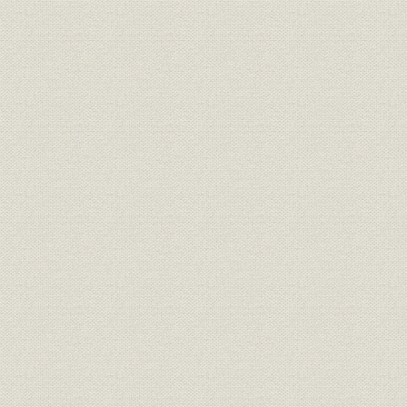
社訓
三井家憲第二草案
明治二四年
明治二四年
経営;社訓
ロイスレル氏意見書
年七月廿日
経営;規則
三井家仮評議会規則
明治二四年
明治二四年
経営
三井家仮評議会議事録
年五月三十
経営;規則
三井組 諸規則留(抄)
明治廿六年
明治廿五年下半季 大元方勘定目
財務・業績
明治廿五年
録
財務・業績
物産会社営業実況報告并意見書
明治二四年
三井物産会社改革将来必要之廉
経営
明治二四年
書
三井物産会社本支店将来営業科
事業所;経営
明治二四年