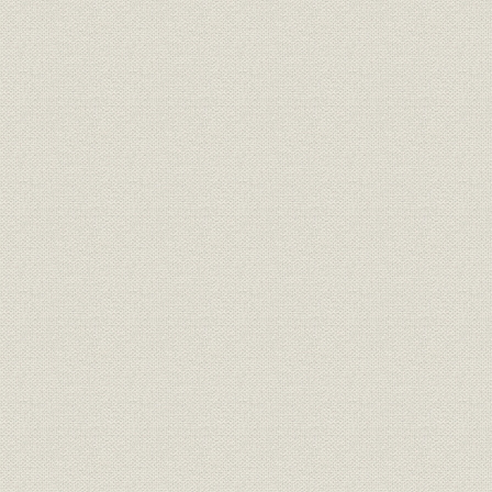
目
経営
三井鉱山会社創立趣意書
明治二四年
経営
三井鉱山合資会社創立手続
明治二五年
定款
有限責任三井鉱山合資会社定款
明治二五年
三井鉱山合資会社 明治廿五年下
財務・業績
明治二六年
季営業報告
組織
明治二四年 三越呉服店改革書類
明治二四年
組織
三越呉服店改正手続
明治廿五年
経営
三越呉服店宛 大元方ヨリ達書
明治二六年
三井各商店ヲ合名会社ノ組織ニ
組織
明治二六年
スル事