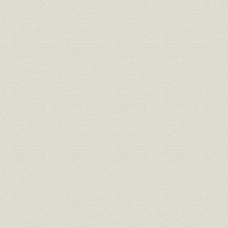
経営
家長方御見込書
明治一九年
経営
同苗一致決心誓盟書
明治一九年
規則
三井家定則
明治一九年
経営;規則
井上伯へ呈上同族并重役誓約書
明治二三年
三井銀行総長・副長ト相談役ト
経営;規則
明治二十三
ノ規約
財務・業績
三井銀行 貸借総括表
明治二三年
財務・業績
[三井銀行] 全店合併整理予算
明治二十三
[三井銀行] 調書類之儘当時決算
財務・業績
明治二十三
之見込