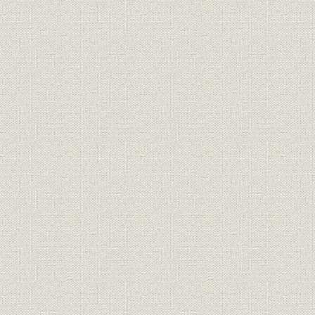
組織;規則
盟約書
明治九年
規則;役員
大元方規程
明治九年八
明治九年一
大元方 明治九年春季・秋季惣勘
財務・業績
定、明治九
定
惣勘定
三井物産会社創立願書(会社創立
経営
明治九年六
御願)
三井物産会社創立ニ付同族ト物
経営;規則
明治九年七
産会社々主トノ約定書
規則
三井物産会社規則
明治九年六
規則
三井物産会社商売取扱手続概略
明治九年七
組織;従業員
三井物産会社社員職制
明治一三年
三井物産会社資本金額確定ニ付
財務・業績
明治一三年
三井組大元方宛通知状
大元方規程改正ニ付相談心得覚