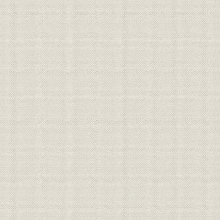
経営;規則
明治一〇年
書
経営;規則
盟約書之内改正箇条書
明治一一年
経営;規則
大元方規定改正書
明治一一年
経営
明治十六年誓約書
明治一六年
経営
三井高福 大元方改正意見書
明治一八年
経営
(大元方改役)御尋ニ付見込書
明治一八年
経営
三井高福 申談書
明治一八年
財務・業績
明治十八年大元方出費改正書写
明治一八年
経営
家長方議書
明治一九年