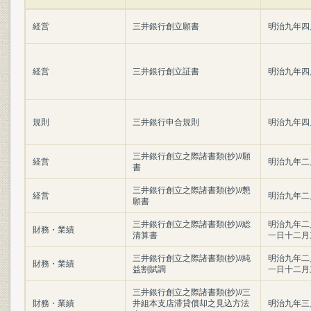
経営
三井銀行創立願書
明治九年四
経営
三井銀行創立証書
明治九年四
規則
三井銀行申合規則
明治九年四
三井銀行創立之際諸書類(抄)//願
経営
明治九年二
書
三井銀行創立之際諸書類(抄)//懇
経営
明治九年二
願書
三井銀行創立之際諸書類(抄)//総
明治九年二
財務・業績
清算書
一日十二月
三井銀行創立之際諸書類(抄)//純
明治九年二
財務・業績
益割賦調
一日十二月
三井銀行創立之際諸書類(抄)//三
財務・業績
井組本支店滞貸償却之見込方法
明治九年三