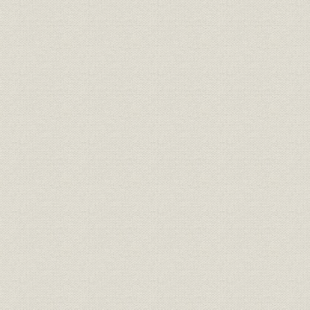
三井銀行 明治九年一月~六月迄
財務・業績
各店総計表//闔店費益取調月表
明治九年六
第十号
三井銀行 明治九年一月~六月迄
財務・業績
明治九年六
各店総計表//総計 第十一号
三井銀行 明治九年一月~六月迄
財務・業績
明治九年六
各店総計表//現在金 第十二号
三井銀行 明治九年一月~六月迄
財務・業績
明治九年六
各店総計表//積金 第十三号
旧三井組ヨリ三井銀行ヘ事業引
経営
明治九年六
継契約書
三井組闔店貸預リ及現在金引継
財務・業績
明治九年六
証書
旧三井組大元方・三井氏同苗中
財務・業績;株式
株式加入金并滞貸償却方協議決
明治九年
定書