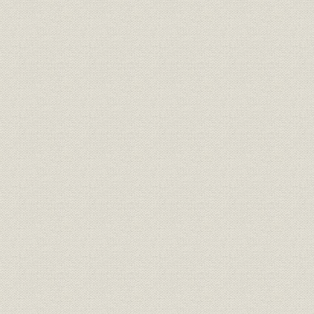
目
経営
三井鉱山会社創立趣意書
明治二四年
経営
三井鉱山合資会社創立手続
明治二五年
定款
有限責任三井鉱山合資会社定款
明治二五年
三井鉱山合資会社 明治廿五年下
財務・業績
明治二六年
季営業報告
組織
明治二四年 三越呉服店改革書類
明治二四年
組織
三越呉服店改正手続
明治廿五年
経営
三越呉服店宛 大元方ヨリ達書
明治二六年
三井各商店ヲ合名会社ノ組織ニ
組織
明治二六年
スル事