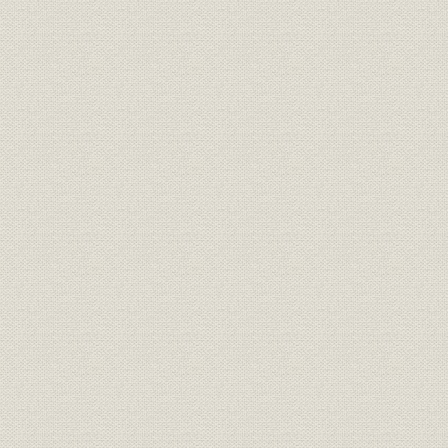
経営;規則
明治一〇年
書
経営;規則
盟約書之内改正箇条書
明治一一年
経営;規則
大元方規定改正書
明治一一年
経営
明治十六年誓約書
明治一六年
経営
三井高福 大元方改正意見書
明治一八年
経営
(大元方改役)御尋ニ付見込書
明治一八年
経営
三井高福 申談書
明治一八年
財務・業績
明治十八年大元方出費改正書写
明治一八年
経営
家長方議書
明治一九年