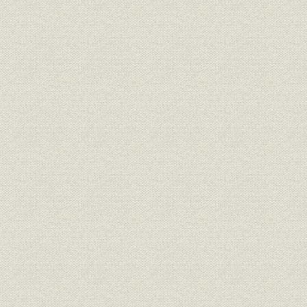
経営
家長方御見込書
明治一九年
経営
同苗一致決心誓盟書
明治一九年
規則
三井家定則
明治一九年
経営;規則
井上伯へ呈上同族并重役誓約書
明治二三年
三井銀行総長・副長ト相談役ト
経営;規則
明治二十三
ノ規約
財務・業績
三井銀行 貸借総括表
明治二三年
財務・業績
[三井銀行] 全店合併整理予算
明治二十三
[三井銀行] 調書類之儘当時決算
財務・業績
明治二十三
之見込