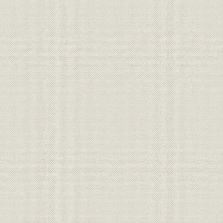
社訓
三井家憲第二草案
明治二四年
明治二四年
経営;社訓
ロイスレル氏意見書
年七月廿日
経営;規則
三井家仮評議会規則
明治二四年
明治二四年
経営
三井家仮評議会議事録
年五月三十
経営;規則
三井組 諸規則留(抄)
明治廿六年
明治廿五年下半季 大元方勘定目
財務・業績
明治廿五年
録
財務・業績
物産会社営業実況報告并意見書
明治二四年
三井物産会社改革将来必要之廉
経営
明治二四年
書
三井物産会社本支店将来営業科
事業所;経営
明治二四年