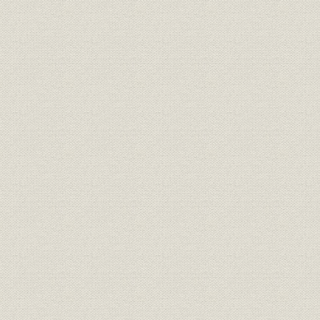
組織;規則
盟約書
明治九年
規則;役員
大元方規程
明治九年八
明治九年一
大元方 明治九年春季・秋季惣勘
財務・業績
定、明治九
定
惣勘定
三井物産会社創立願書(会社創立
経営
明治九年六
御願)
三井物産会社創立ニ付同族ト物
経営;規則
明治九年七
産会社々主トノ約定書
規則
三井物産会社規則
明治九年六
規則
三井物産会社商売取扱手続概略
明治九年七
組織;従業員
三井物産会社社員職制
明治一三年
三井物産会社資本金額確定ニ付
財務・業績
明治一三年
三井組大元方宛通知状
大元方規程改正ニ付相談心得覚