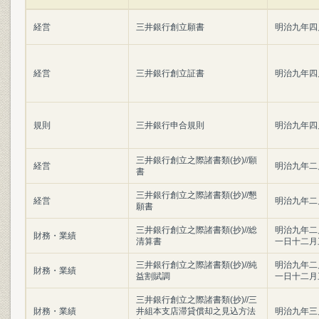
経営
三井銀行創立願書
明治九年四
経営
三井銀行創立証書
明治九年四
規則
三井銀行申合規則
明治九年四
三井銀行創立之際諸書類(抄)//願
経営
明治九年二
書
三井銀行創立之際諸書類(抄)//懇
経営
明治九年二
願書
三井銀行創立之際諸書類(抄)//総
明治九年二
財務・業績
清算書
一日十二月
三井銀行創立之際諸書類(抄)//純
明治九年二
財務・業績
益割賦調
一日十二月
三井銀行創立之際諸書類(抄)//三
財務・業績
井組本支店滞貸償却之見込方法
明治九年三