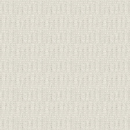
三井銀行 明治九年一月~六月迄
財務・業績
各店総計表//闔店費益取調月表
明治九年六
第十号
三井銀行 明治九年一月~六月迄
財務・業績
明治九年六
各店総計表//総計 第十一号
三井銀行 明治九年一月~六月迄
財務・業績
明治九年六
各店総計表//現在金 第十二号
三井銀行 明治九年一月~六月迄
財務・業績
明治九年六
各店総計表//積金 第十三号
旧三井組ヨリ三井銀行ヘ事業引
経営
明治九年六
継契約書
三井組闔店貸預リ及現在金引継
財務・業績
明治九年六
証書
旧三井組大元方・三井氏同苗中
財務・業績;株式
株式加入金并滞貸償却方協議決
明治九年
定書