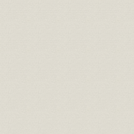
経営;規則
明治一〇年
書
経営;規則
盟約書之内改正箇条書
明治一一年
経営;規則
大元方規定改正書
明治一一年
経営
明治十六年誓約書
明治一六年
経営
三井高福 大元方改正意見書
明治一八年
経営
(大元方改役)御尋ニ付見込書
明治一八年
経営
三井高福 申談書
明治一八年
財務・業績
明治十八年大元方出費改正書写
明治一八年
経営
家長方議書
明治一九年