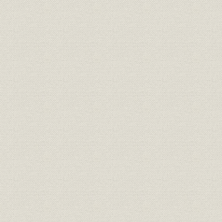
経営
家長方御見込書
明治一九年
経営
同苗一致決心誓盟書
明治一九年
規則
三井家定則
明治一九年
経営;規則
井上伯へ呈上同族并重役誓約書
明治二三年
三井銀行総長・副長ト相談役ト
経営;規則
明治二十三
ノ規約
財務・業績
三井銀行 貸借総括表
明治二三年
財務・業績
[三井銀行] 全店合併整理予算
明治二十三
[三井銀行] 調書類之儘当時決算
財務・業績
明治二十三
之見込