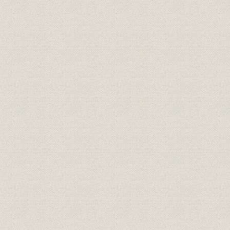
目
経営
三井鉱山会社創立趣意書
明治二四年
経営
三井鉱山合資会社創立手続
明治二五年
定款
有限責任三井鉱山合資会社定款
明治二五年
三井鉱山合資会社 明治廿五年下
財務・業績
明治二六年
季営業報告
組織
明治二四年 三越呉服店改革書類
明治二四年
組織
三越呉服店改正手続
明治廿五年
経営
三越呉服店宛 大元方ヨリ達書
明治二六年
三井各商店ヲ合名会社ノ組織ニ
組織
明治二六年
スル事