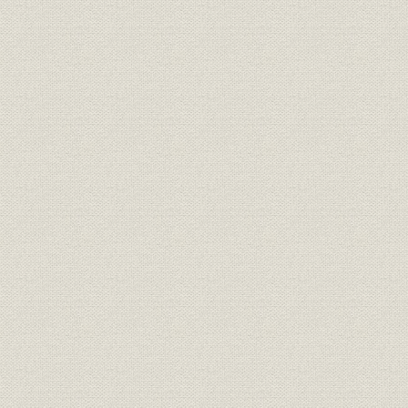
三井銀行 明治九年一月~六月迄
財務・業績
各店総計表//闔店費益取調月表
明治九年六
第十号
三井銀行 明治九年一月~六月迄
財務・業績
明治九年六
各店総計表//総計 第十一号
三井銀行 明治九年一月~六月迄
財務・業績
明治九年六
各店総計表//現在金 第十二号
三井銀行 明治九年一月~六月迄
財務・業績
明治九年六
各店総計表//積金 第十三号
旧三井組ヨリ三井銀行ヘ事業引
経営
明治九年六
継契約書
三井組闔店貸預リ及現在金引継
財務・業績
明治九年六
証書
旧三井組大元方・三井氏同苗中
財務・業績;株式
株式加入金并滞貸償却方協議決
明治九年
定書