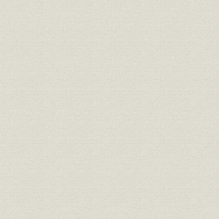
経営
家長方御見込書
明治一九年
経営
同苗一致決心誓盟書
明治一九年
規則
三井家定則
明治一九年
経営;規則
井上伯へ呈上同族并重役誓約書
明治二三年
三井銀行総長・副長ト相談役ト
経営;規則
明治二十三
ノ規約
財務・業績
三井銀行 貸借総括表
明治二三年
財務・業績
[三井銀行] 全店合併整理予算
明治二十三
[三井銀行] 調書類之儘当時決算
財務・業績
明治二十三
之見込