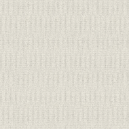
経営;規則
明治一〇年
書
経営;規則
盟約書之内改正箇条書
明治一一年
経営;規則
大元方規定改正書
明治一一年
経営
明治十六年誓約書
明治一六年
経営
三井高福 大元方改正意見書
明治一八年
経営
(大元方改役)御尋ニ付見込書
明治一八年
経営
三井高福 申談書
明治一八年
財務・業績
明治十八年大元方出費改正書写
明治一八年
経営
家長方議書
明治一九年