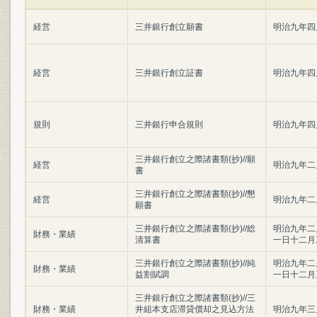
経営
三井銀行創立願書
明治九年四
経営
三井銀行創立証書
明治九年四
規則
三井銀行申合規則
明治九年四
三井銀行創立之際諸書類(抄)//願
経営
明治九年二
書
三井銀行創立之際諸書類(抄)//懇
経営
明治九年二
願書
三井銀行創立之際諸書類(抄)//総
明治九年二
財務・業績
清算書
一日十二月
三井銀行創立之際諸書類(抄)//純
明治九年二
財務・業績
益割賦調
一日十二月
三井銀行創立之際諸書類(抄)//三
財務・業績
井組本支店滞貸償却之見込方法
明治九年三