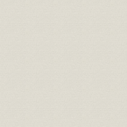
組織;規則
盟約書
明治九年
規則;役員
大元方規程
明治九年八
明治九年一
大元方 明治九年春季・秋季惣勘
財務・業績
定、明治九
定
惣勘定
三井物産会社創立願書(会社創立
経営
明治九年六
御願)
三井物産会社創立ニ付同族ト物
経営;規則
明治九年七
産会社々主トノ約定書
規則
三井物産会社規則
明治九年六
規則
三井物産会社商売取扱手続概略
明治九年七
組織;従業員
三井物産会社社員職制
明治一三年
三井物産会社資本金額確定ニ付
財務・業績
明治一三年
三井組大元方宛通知状
大元方規程改正ニ付相談心得覚