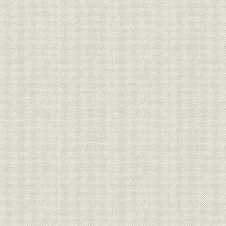
目
経営
三井鉱山会社創立趣意書
明治二四年
経営
三井鉱山合資会社創立手続
明治二五年
定款
有限責任三井鉱山合資会社定款
明治二五年
三井鉱山合資会社 明治廿五年下
財務・業績
明治二六年
季営業報告
組織
明治二四年 三越呉服店改革書類
明治二四年
組織
三越呉服店改正手続
明治廿五年
経営
三越呉服店宛 大元方ヨリ達書
明治二六年
三井各商店ヲ合名会社ノ組織ニ
組織
明治二六年
スル事