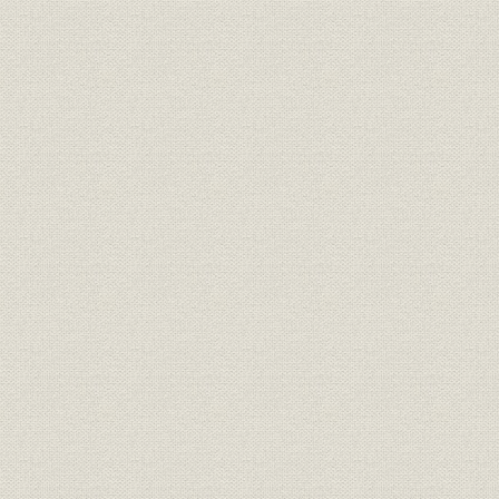
社訓
三井家憲第二草案
明治二四年
明治二四年
経営;社訓
ロイスレル氏意見書
年七月廿日
経営;規則
三井家仮評議会規則
明治二四年
明治二四年
経営
三井家仮評議会議事録
年五月三十
経営;規則
三井組 諸規則留(抄)
明治廿六年
明治廿五年下半季 大元方勘定目
財務・業績
明治廿五年
録
財務・業績
物産会社営業実況報告并意見書
明治二四年
三井物産会社改革将来必要之廉
経営
明治二四年
書
三井物産会社本支店将来営業科
事業所;経営
明治二四年