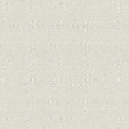
組織;規則
盟約書
明治九年
規則;役員
大元方規程
明治九年八
明治九年一
大元方 明治九年春季・秋季惣勘
財務・業績
定、明治九
定
惣勘定
三井物産会社創立願書(会社創立
経営
明治九年六
御願)
三井物産会社創立ニ付同族ト物
経営;規則
明治九年七
産会社々主トノ約定書
規則
三井物産会社規則
明治九年六
規則
三井物産会社商売取扱手続概略
明治九年七
組織;従業員
三井物産会社社員職制
明治一三年
三井物産会社資本金額確定ニ付
財務・業績
明治一三年
三井組大元方宛通知状
大元方規程改正ニ付相談心得覚