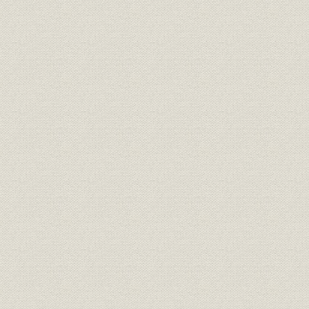
経営
家長方御見込書
明治一九年
経営
同苗一致決心誓盟書
明治一九年
規則
三井家定則
明治一九年
経営;規則
井上伯へ呈上同族并重役誓約書
明治二三年
三井銀行総長・副長ト相談役ト
経営;規則
明治二十三
ノ規約
財務・業績
三井銀行 貸借総括表
明治二三年
財務・業績
[三井銀行] 全店合併整理予算
明治二十三
[三井銀行] 調書類之儘当時決算
財務・業績
明治二十三
之見込