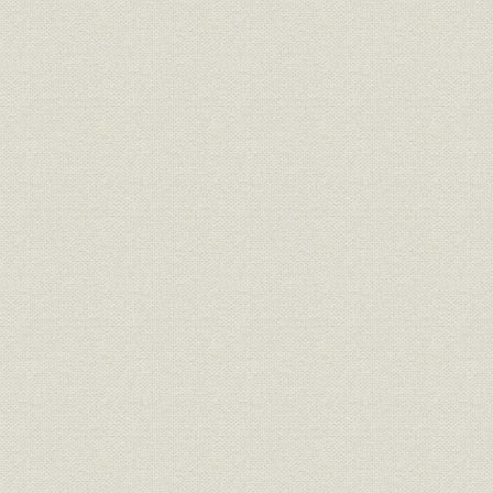
目
経営
三井鉱山会社創立趣意書
明治二四年
経営
三井鉱山合資会社創立手続
明治二五年
定款
有限責任三井鉱山合資会社定款
明治二五年
三井鉱山合資会社 明治廿五年下
財務・業績
明治二六年
季営業報告
組織
明治二四年 三越呉服店改革書類
明治二四年
組織
三越呉服店改正手続
明治廿五年
経営
三越呉服店宛 大元方ヨリ達書
明治二六年
三井各商店ヲ合名会社ノ組織ニ
組織
明治二六年
スル事