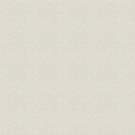
社訓
三井家憲第二草案
明治二四年
明治二四年
経営;社訓
ロイスレル氏意見書
年七月廿日
経営;規則
三井家仮評議会規則
明治二四年
明治二四年
経営
三井家仮評議会議事録
年五月三十
経営;規則
三井組 諸規則留(抄)
明治廿六年
明治廿五年下半季 大元方勘定目
財務・業績
明治廿五年
録
財務・業績
物産会社営業実況報告并意見書
明治二四年
三井物産会社改革将来必要之廉
経営
明治二四年
書
三井物産会社本支店将来営業科
事業所;経営
明治二四年