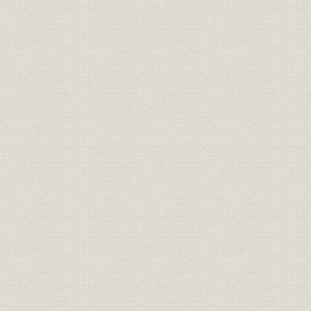
経営;規則
明治一〇年
書
経営;規則
盟約書之内改正箇条書
明治一一年
経営;規則
大元方規定改正書
明治一一年
経営
明治十六年誓約書
明治一六年
経営
三井高福 大元方改正意見書
明治一八年
経営
(大元方改役)御尋ニ付見込書
明治一八年
経営
三井高福 申談書
明治一八年
財務・業績
明治十八年大元方出費改正書写
明治一八年
経営
家長方議書
明治一九年