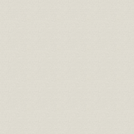
三井銀行 明治九年一月~六月迄
財務・業績
各店総計表//闔店費益取調月表
明治九年六
第十号
三井銀行 明治九年一月~六月迄
財務・業績
明治九年六
各店総計表//総計 第十一号
三井銀行 明治九年一月~六月迄
財務・業績
明治九年六
各店総計表//現在金 第十二号
三井銀行 明治九年一月~六月迄
財務・業績
明治九年六
各店総計表//積金 第十三号
旧三井組ヨリ三井銀行ヘ事業引
経営
明治九年六
継契約書
三井組闔店貸預リ及現在金引継
財務・業績
明治九年六
証書
旧三井組大元方・三井氏同苗中
財務・業績;株式
株式加入金并滞貸償却方協議決
明治九年
定書