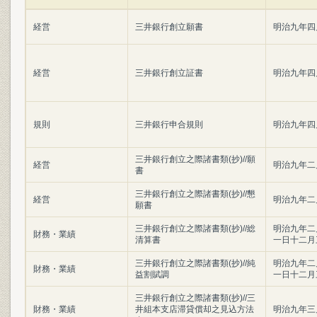
経営
三井銀行創立願書
明治九年四
経営
三井銀行創立証書
明治九年四
規則
三井銀行申合規則
明治九年四
三井銀行創立之際諸書類(抄)//願
経営
明治九年二
書
三井銀行創立之際諸書類(抄)//懇
経営
明治九年二
願書
三井銀行創立之際諸書類(抄)//総
明治九年二
財務・業績
清算書
一日十二月
三井銀行創立之際諸書類(抄)//純
明治九年二
財務・業績
益割賦調
一日十二月
三井銀行創立之際諸書類(抄)//三
財務・業績
井組本支店滞貸償却之見込方法
明治九年三